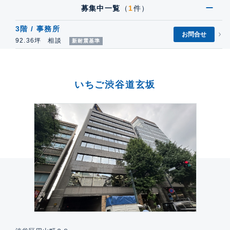
募集中一覧
（
1
件）
3階 / 事務所
お問合せ
92.36坪 相談
新耐震基準
いちご渋谷道玄坂