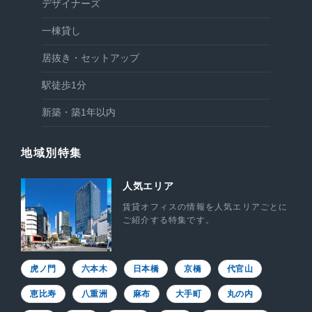
デザイナーズ
一棟貸し
居抜き・セットアップ
駅徒歩1分
新築・築1年以内
地域別特集
人気エリア
賃貸オフィスの情報を人気エリアごとに
ご紹介する特集です。
虎ノ門
六本木
日本橋
京橋
代官山
恵比寿
八重洲
麻布
大手町
丸の内