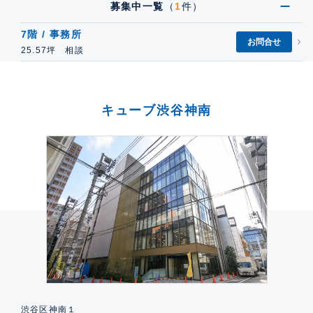
募集中一覧
（
1
件）
7階 / 事務所
お問合せ
25.57坪 相談
キューブ渋谷神南
渋谷区神南１