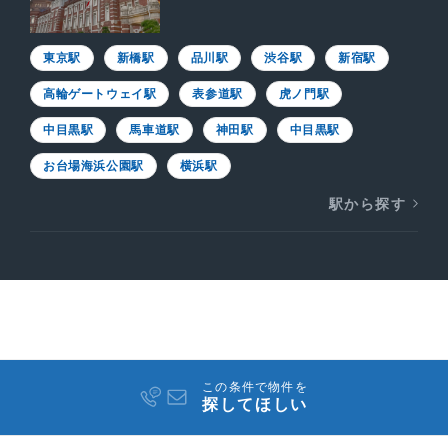
東京駅
新橋駅
品川駅
渋谷駅
新宿駅
高輪ゲートウェイ駅
表参道駅
虎ノ門駅
中目黒駅
馬車道駅
神田駅
中目黒駅
お台場海浜公園駅
横浜駅
駅から探す
この条件で物件を
探してほしい