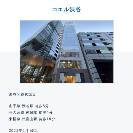
コエル渋谷
渋谷区道玄坂１
山手線 渋谷駅 徒歩6分
井の頭線 神泉駅 徒歩4分
東横線 代官山駅 徒歩18分
2022年6月 竣工