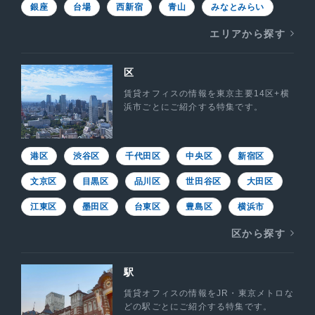
銀座
台場
西新宿
青山
みなとみらい
エリアから探す
区
賃貸オフィスの情報を東京主要14区+横
浜市ごとにご紹介する特集です。
港区
渋谷区
千代田区
中央区
新宿区
文京区
目黒区
品川区
世田谷区
大田区
江東区
墨田区
台東区
豊島区
横浜市
区から探す
駅
賃貸オフィスの情報をJR・東京メトロな
どの駅ごとにご紹介する特集です。