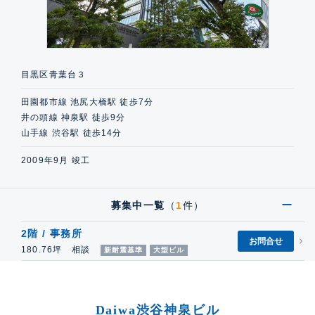
目黒区青葉台３
田園都市線 池尻大橋駅 徒歩7分
井の頭線 神泉駅 徒歩9分
山手線 渋谷駅 徒歩14分
2009年9月 竣工
募集中一覧
（
1
件）
2階 / 事務所
お問合せ
180.76坪 相談
新耐震基準
大型ビル
Daiwa渋谷神泉ビル