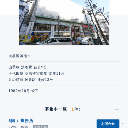
渋谷区神南１
山手線 渋谷駅 徒歩5分
千代田線 明治神宮前駅 徒歩11分
井の頭線 神泉駅 徒歩13分
1982年10月 竣工
募集中一覧
（
1
件）
6階 / 事務所
お問合せ
92坪 相談
大型ビル