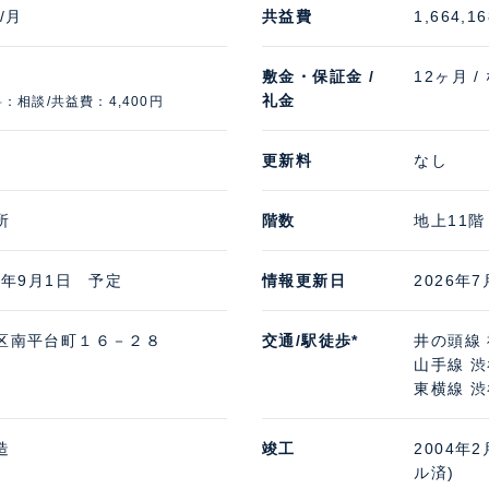
/月
共益費
1,664,1
敷金・保証金 /
12ヶ月 /
礼金
：相談/共益費：4,400円
更新料
なし
所
階数
地上11階
27年9月1日 予定
情報更新日
2026年7
区南平台町１６－２８
交通/駅徒歩*
井の頭線 
山手線 渋
東横線 渋
造
竣工
2004年
ル済)