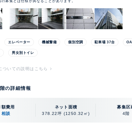
当の募集とは仕様が異なることがあります。
エレベーター
機械警備
個別空調
駐車場 37台
O
談
男女別トイレ
についての説明はこちら
 4階の詳細情報
月額費用
ネット面積
募集区
相談
378.22坪
(1250.32㎡)
4階