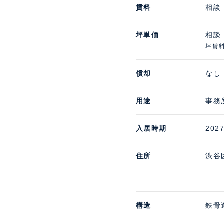
賃料
相談 
坪単価
相談
坪賃料
償却
なし
用途
事務
入居時期
20
住所
渋谷
構造
鉄骨