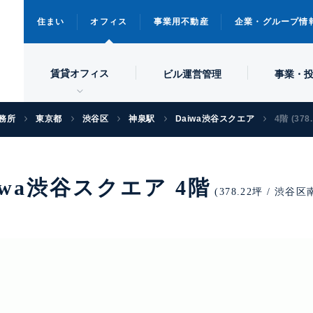
住まい
オフィス
事業用不動産
企業・グループ情
賃貸オフィス
ビル
運営管理
事業・
務所
東京都
渋谷区
神泉駅
Daiwa渋谷スクエア
4階 (378
iwa渋谷スクエア 4階
(378.22坪 / 渋谷