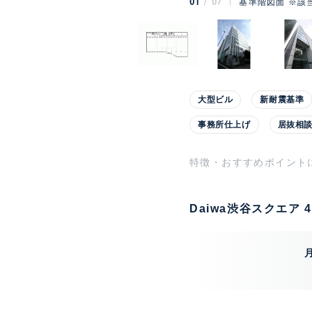
01
07
基準階図面 ※該
大型ビル
新耐震基準
事務所仕上げ
居抜相
特徴・おすすめポイント
Daiwa渋谷スクエア