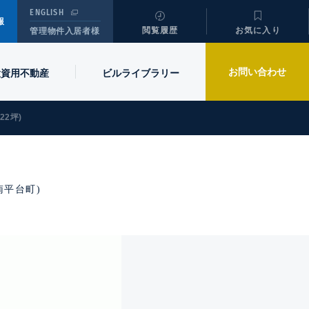
ENGLISH
報
閲覧履歴
お気に入り
管理物件入居者様
お問い合わせ
投資用不動産
ビル
ライブラリー
.22坪)
区南平台町)