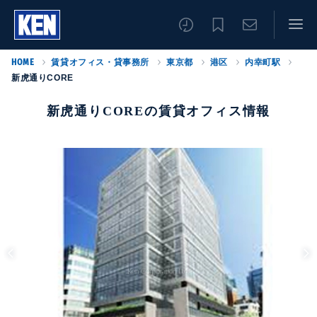
HOME
賃貸オフィス・貸事務所
東京都
港区
内幸町駅
新虎通りCORE
新虎通りCOREの賃貸オフィス情報