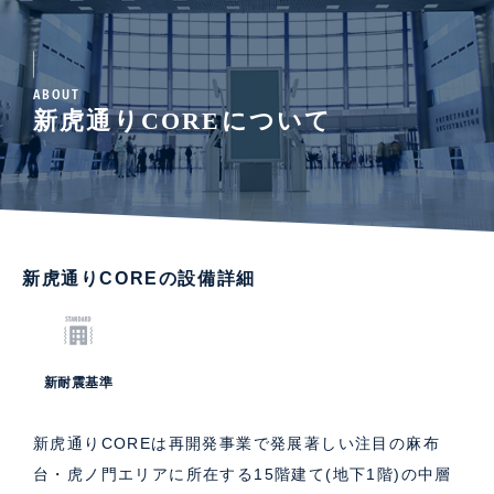
ABOUT
新虎通りCOREについて
新虎通りCOREの設備詳細
新耐震基準
新虎通りCOREは再開発事業で発展著しい注目の麻布
台・虎ノ門エリアに所在する15階建て(地下1階)の中層