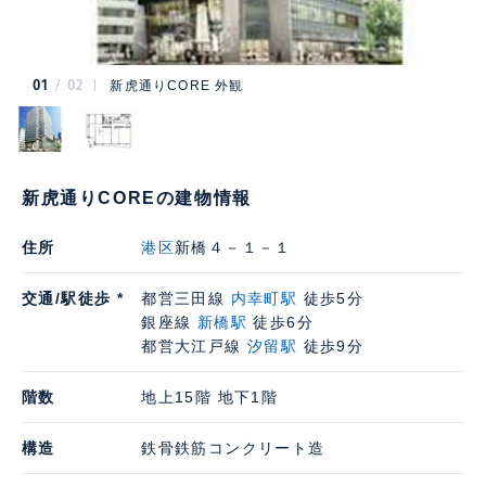
01
02
新虎通りCORE 外観
新虎通りCOREの建物情報
住所
港区
新橋４－１－１
交通/駅徒歩 *
都営三田線
内幸町駅
徒歩5分
銀座線
新橋駅
徒歩6分
都営大江戸線
汐留駅
徒歩9分
階数
地上15階 地下1階
構造
鉄骨鉄筋コンクリート造