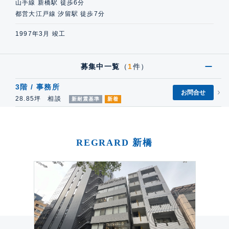
山手線 新橋駅 徒歩6分
都営大江戸線 汐留駅 徒歩7分
1997年3月 竣工
募集中一覧
（
1
件）
3階 / 事務所
お問合せ
28.85坪 相談
新耐震基準
新着
REGRARD 新橋