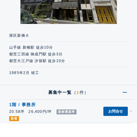
港区新橋６
山手線 新橋駅 徒歩10分
都営三田線 御成門駅 徒歩3分
都営大江戸線 汐留駅 徒歩10分
1985年2月 竣工
募集中一覧
（
1
件）
1階 / 事務所
お問合せ
20.58坪 26,400円/坪
新耐震基準
新着