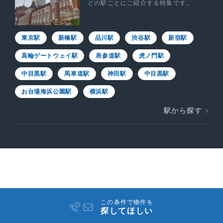
どの駅ごとにご紹介する特集です。
東京駅
新橋駅
品川駅
渋谷駅
新宿駅
高輪ゲートウェイ駅
表参道駅
虎ノ門駅
中目黒駅
馬車道駅
神田駅
中目黒駅
お台場海浜公園駅
横浜駅
駅から探す
この条件で物件を
探してほしい