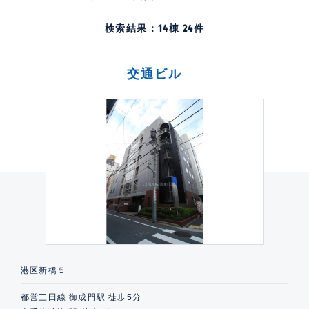
検索結果：
14
棟
24
件
交通ビル
港区新橋５
都営三田線 御成門駅 徒歩5分