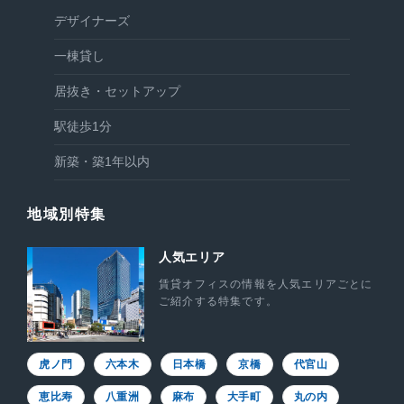
デザイナーズ
一棟貸し
居抜き・セットアップ
駅徒歩1分
新築・築1年以内
地域別特集
人気エリア
賃貸オフィスの情報を人気エリアごとに
ご紹介する特集です。
虎ノ門
六本木
日本橋
京橋
代官山
恵比寿
八重洲
麻布
大手町
丸の内