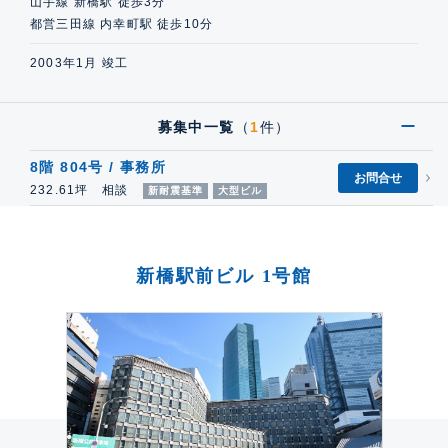
山手線 新橋駅 徒歩3分
都営三田線 内幸町駅 徒歩10分
2003年1月 竣工
募集中一覧
（
1
件）
8階 804号 / 事務所
お問合せ
232.61坪 相談
新耐震基準
大型ビル
新橋駅前ビル 1号館