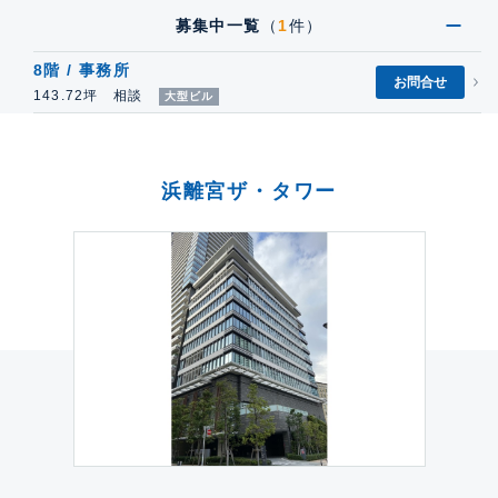
募集中一覧
（
1
件）
8階 / 事務所
お問合せ
143.72坪 相談
大型ビル
浜離宮ザ・タワー