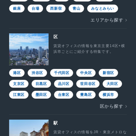
銀座
台場
西新宿
青山
みなとみらい
エリアから探す
区
賃貸オフィスの情報を東京主要14区+横
浜市ごとにご紹介する特集です。
港区
渋谷区
千代田区
中央区
新宿区
文京区
目黒区
品川区
世田谷区
大田区
江東区
墨田区
台東区
豊島区
横浜市
区から探す
駅
賃貸オフィスの情報をJR・東京メトロな