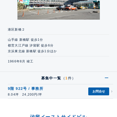
港区新橋２
山手線 新橋駅 徒歩1分
都営大江戸線 汐留駅 徒歩6分
京浜東北線 新橋駅 徒歩1分ほか
1966年8月 竣工
募集中一覧
（
1
件）
9階 922号 / 事務所
お問合せ
8.04坪 24,200円/坪
汐留イーストサイドビル