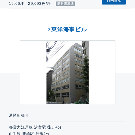
19.66坪 29,093円/坪
新耐震基準
2東洋海事ビル
港区新橋４
都営大江戸線 汐留駅 徒歩4分
山手線 新橋駅 徒歩4分