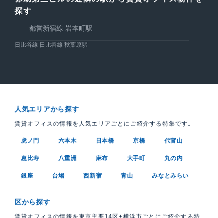
探す
都営新宿線 岩本町駅
日比谷線 日比谷線 秋葉原駅
人気エリアから探す
賃貸オフィスの情報を人気エリアごとにご紹介する特集です。
虎ノ門
六本木
日本橋
京橋
代官山
恵比寿
八重洲
麻布
大手町
丸の内
銀座
台場
西新宿
青山
みなとみらい
区から探す
賃貸オフィスの情報を東京主要14区+横浜市ごとにご紹介する特