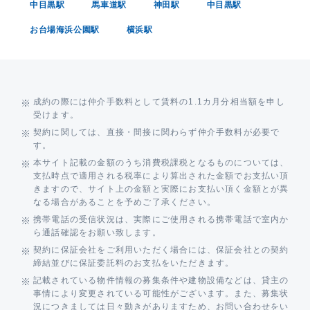
中目黒駅
馬車道駅
神田駅
中目黒駅
お台場海浜公園駅
横浜駅
成約の際には仲介手数料として賃料の1.1カ月分相当額を申し
受けます。
契約に関しては、直接・間接に関わらず仲介手数料が必要で
す。
本サイト記載の金額のうち消費税課税となるものについては、
支払時点で適用される税率により算出された金額でお支払い頂
きますので、サイト上の金額と実際にお支払い頂く金額とが異
なる場合があることを予めご了承ください。
携帯電話の受信状況は、実際にご使用される携帯電話で室内か
ら通話確認をお願い致します。
契約に保証会社をご利用いただく場合には、保証会社との契約
締結並びに保証委託料のお支払をいただきます。
記載されている物件情報の募集条件や建物設備などは、貸主の
事情により変更されている可能性がございます。また、募集状
況につきましては日々動きがありますため、お問い合わせをい