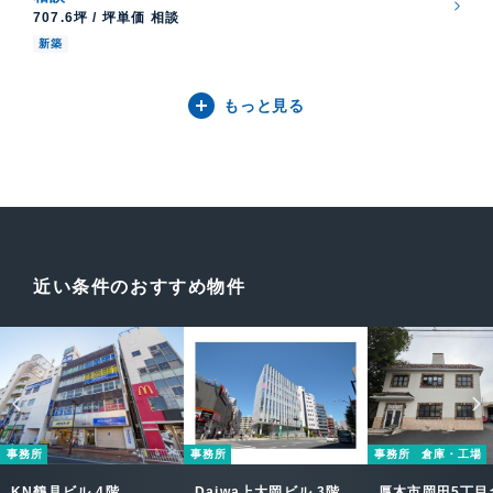
707.6坪 / 坪単価 相談
新築
もっと見る
近い条件のおすすめ物件
事務所
事務所
事務所
倉庫・工場
KN鶴見ビル 4階
Daiwa上大岡ビル 3階
厚木市岡田5丁目倉