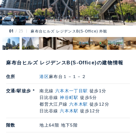
01
25
麻布台ヒルズ レジデンスB(S-Office) 外観
麻布台ヒルズ レジデンスB(S-Office)の建物情報
住所
港区
麻布台１－１－２
交通/駅徒歩 *
南北線
六本木一丁目駅
徒歩1分
日比谷線
神谷町駅
徒歩5分
都営大江戸線
六本木駅
徒歩12分
日比谷線
六本木駅
徒歩12分
階数
地上64階 地下5階