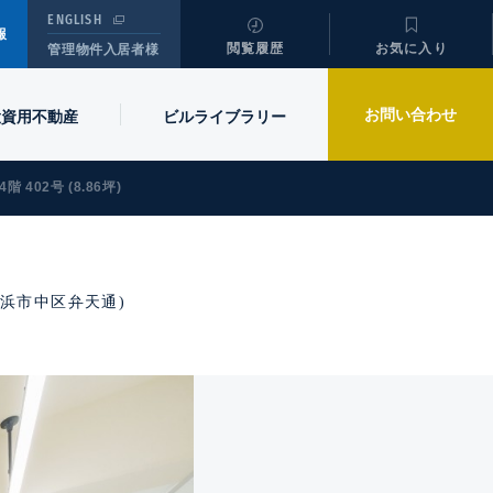
ENGLISH
報
閲覧履歴
お気に入り
管理物件入居者様
お問い合わせ
投資用不動産
ビル
ライブラリー
4階 402号 (8.86坪)
/ 横浜市中区弁天通)