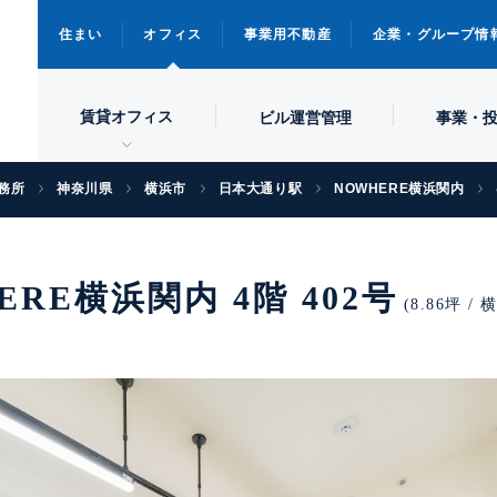
住まい
オフィス
事業用不動産
企業・グループ情
賃貸オフィス
ビル
運営管理
事業・
務所
神奈川県
横浜市
日本大通り駅
NOWHERE横浜関内
ERE横浜関内 4階 402号
(8.86坪 