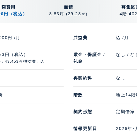
月額費用
面積
募集区
000円（税込）
8.86坪
(29.28㎡)
4階 40
,000円 /月
共益費
込 /月
453円（税込）
敷金・保証金 /
なし / な
礼金
：43,453円/共益費：込
再契約料
なし
所
階数
地上14階
契約形態
定期借家
情報更新日
2026年7