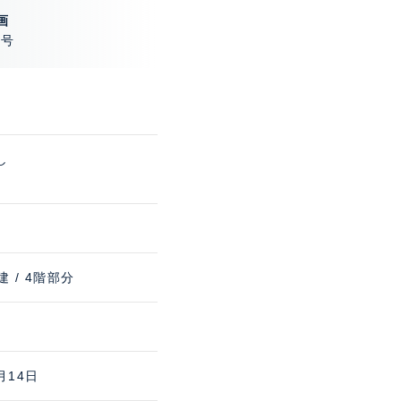
画
2号
し
建 / 4階部分
月14日