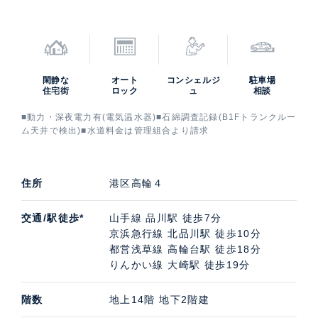
閑静な
オート
コンシェルジ
駐車場
住宅街
ロック
ュ
相談
■動力・深夜電力有(電気温水器)■石綿調査記録(B1Fトランクルー
ム天井で検出)■水道料金は管理組合より請求
住所
港区高輪４
交通/駅徒歩*
山手線 品川駅 徒歩7分
京浜急行線 北品川駅 徒歩10分
都営浅草線 高輪台駅 徒歩18分
りんかい線 大崎駅 徒歩19分
階数
地上14階 地下2階建