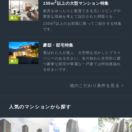
2
150m
以上の大型マンション特集
家具をゆったりと配置できる広いリビングや
豊富な収納を考えて設計された間取りを、
購入
2
150m
以上のお部屋に限ってご紹介する特集
です。
豪邸・邸宅特集
選ばれた人が選ぶ、大空間を活かしたプライ
バシーのある住まい。名の知れた住宅街に建
購入
つ豪奢な邸宅や華麗な一戸建ては特別感溢れ
る住まいです。
他のこだわり条件を見る
人気のマンションから探す