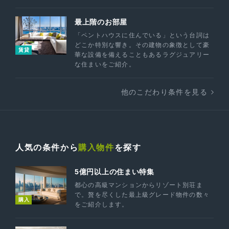
最上階のお部屋
「ペントハウスに住んでいる」という台詞は
どこか特別な響き。その建物の象徴として豪
賃貸
華な設備を備えることもあるラグジュアリー
な住まいをご紹介。
他のこだわり条件を見る
人気の条件から
購入物件
を探す
5億円以上の住まい特集
都心の高級マンションからリゾート別荘ま
で。贅を尽くした最上級グレード物件の数々
購入
をご紹介します。