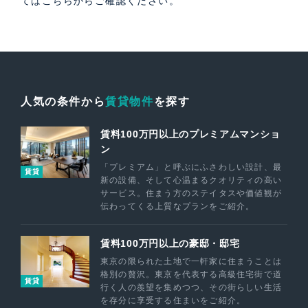
ては
こちら
からご確認ください。
人気の条件から
賃貸物件
を探す
賃料100万円以上のプレミアムマンショ
ン
「プレミアム」と呼ぶにふさわしい設計、最
賃貸
新の設備、そして心温まるクオリティの高い
サービス。住まう方のステイタスや価値観が
伝わってくる上質なプランをご紹介。
賃料100万円以上の豪邸・邸宅
東京の限られた土地で一軒家に住まうことは
格別の贅沢。東京を代表する高級住宅街で道
賃貸
行く人の羨望を集めつつ、その街らしい生活
を存分に享受する住まいをご紹介。