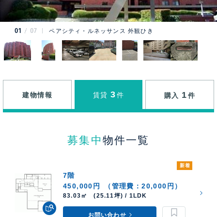
01
07
ペアシティ・ルネッサンス 外観ひき
3
1
建物情報
賃貸
件
購入
件
募集中
物件一覧
新着
7階
450,000円
（管理費：20,000円）
83.03㎡ (25.11坪) / 1LDK
お問い合わせ