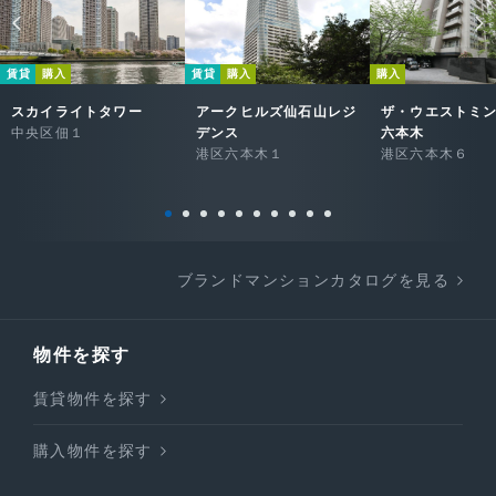
賃貸
購入
賃貸
購入
購入
スカイライトタワー
アークヒルズ仙石山レジ
ザ・ウエストミ
中央区佃１
デンス
六本木
港区六本木１
港区六本木６
ブランドマンションカタログを見る
物件を探す
賃貸物件を探す
購入物件を探す