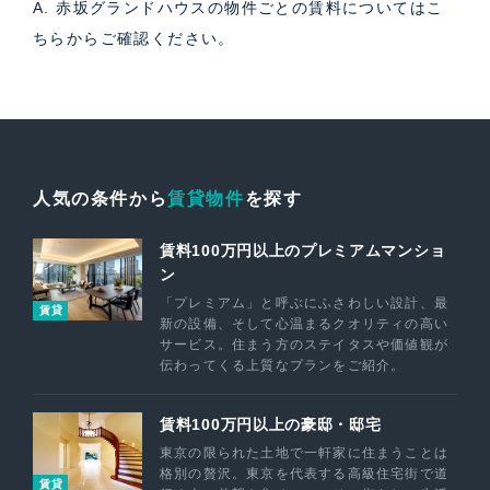
A. 赤坂グランドハウスの物件ごとの賃料については
こ
ちら
からご確認ください。
人気の条件から
賃貸物件
を探す
賃料100万円以上のプレミアムマンショ
ン
「プレミアム」と呼ぶにふさわしい設計、最
賃貸
新の設備、そして心温まるクオリティの高い
サービス。住まう方のステイタスや価値観が
伝わってくる上質なプランをご紹介。
賃料100万円以上の豪邸・邸宅
東京の限られた土地で一軒家に住まうことは
格別の贅沢。東京を代表する高級住宅街で道
賃貸