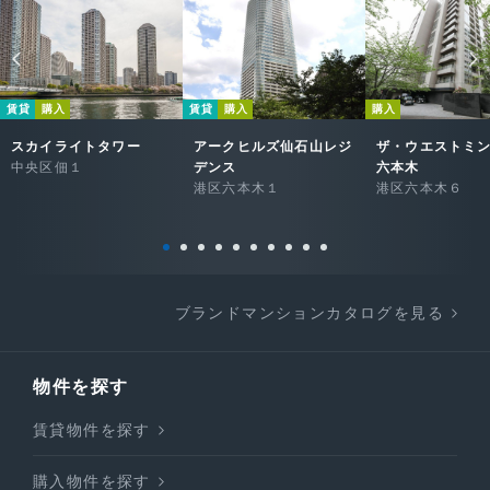
賃貸
購入
賃貸
購入
購入
スカイライトタワー
アークヒルズ仙石山レジ
ザ・ウエストミ
中央区佃１
デンス
六本木
港区六本木１
港区六本木６
ブランドマンションカタログを見る
物件を探す
賃貸物件を探す
購入物件を探す