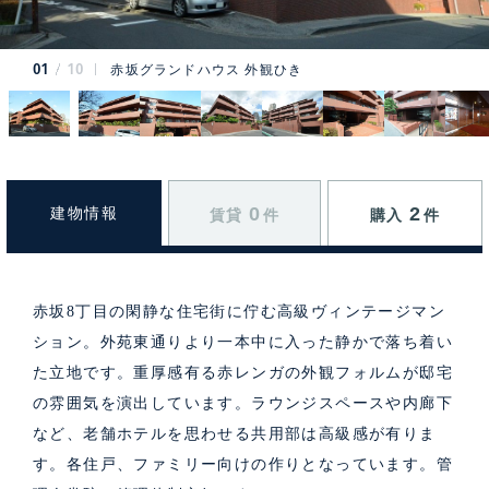
01
10
赤坂グランドハウス 外観ひき
0
2
建物情報
賃貸
件
購入
件
赤坂8丁目の閑静な住宅街に佇む高級ヴィンテージマン
ション。外苑東通りより一本中に入った静かで落ち着い
た立地です。重厚感有る赤レンガの外観フォルムが邸宅
の雰囲気を演出しています。ラウンジスペースや内廊下
など、老舗ホテルを思わせる共用部は高級感が有りま
す。各住戸、ファミリー向けの作りとなっています。管