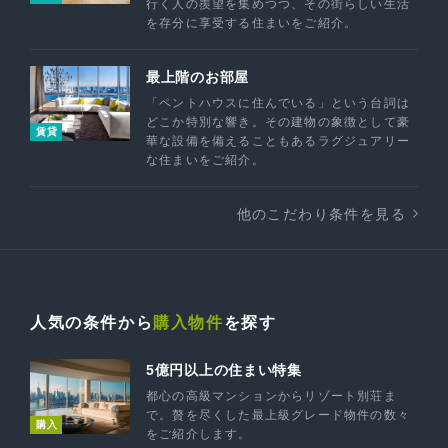
行く人の羨望を集めつつ、その街らしい生活
を存分に享受する住まいをご紹介。
最上階のお部屋
「ペントハウスに住んでいる」という台詞は
どこか特別な響き。その建物の象徴として豪
賃貸
華な設備を備えることもあるラグジュアリー
な住まいをご紹介。
他のこだわり条件を見る
人気の条件から
購入物件
を探す
5億円以上の住まい特集
都心の高級マンションからリゾート別荘ま
で。贅を尽くした最上級グレード物件の数々
購入
をご紹介します。