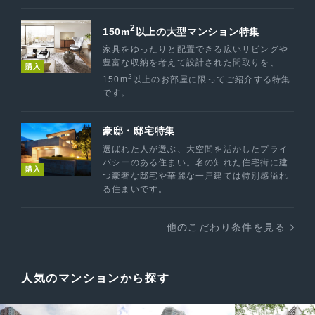
2
150m
以上の大型マンション特集
家具をゆったりと配置できる広いリビングや
豊富な収納を考えて設計された間取りを、
購入
2
150m
以上のお部屋に限ってご紹介する特集
です。
豪邸・邸宅特集
選ばれた人が選ぶ、大空間を活かしたプライ
バシーのある住まい。名の知れた住宅街に建
購入
つ豪奢な邸宅や華麗な一戸建ては特別感溢れ
る住まいです。
他のこだわり条件を見る
人気のマンションから探す