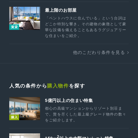
最上階のお部屋
「ペントハウスに住んでいる」という台詞は
どこか特別な響き。その建物の象徴として豪
賃貸
華な設備を備えることもあるラグジュアリー
な住まいをご紹介。
他のこだわり条件を見る
人気の条件から
購入物件
を探す
5億円以上の住まい特集
都心の高級マンションからリゾート別荘ま
で。贅を尽くした最上級グレード物件の数々
購入
をご紹介します。
2