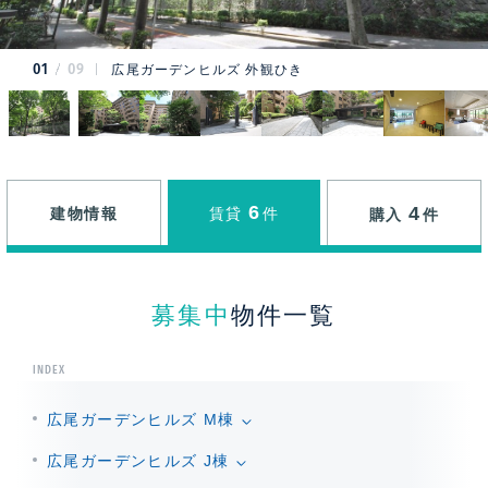
01
09
広尾ガーデンヒルズ 外観ひき
6
4
建物情報
賃貸
件
購入
件
募集中
物件一覧
INDEX
広尾ガーデンヒルズ M棟
広尾ガーデンヒルズ J棟