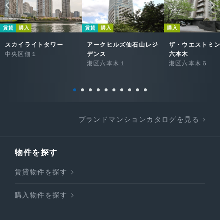
賃貸
購入
賃貸
購入
購入
スカイライトタワー
アークヒルズ仙石山レジ
ザ・ウエストミ
中央区佃１
デンス
六本木
港区六本木１
港区六本木６
ブランドマンションカタログを見る
物件を探す
賃貸物件を探す
購入物件を探す