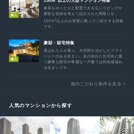
150m
以上の大型マンション特集
家具をゆったりと配置できる広いリビングや
豊富な収納を考えて設計された間取りを、
購入
2
150m
以上のお部屋に限ってご紹介する特集
です。
豪邸・邸宅特集
選ばれた人が選ぶ、大空間を活かしたプライ
バシーのある住まい。名の知れた住宅街に建
購入
つ豪奢な邸宅や華麗な一戸建ては特別感溢れ
る住まいです。
他のこだわり条件を見る
人気のマンションから探す