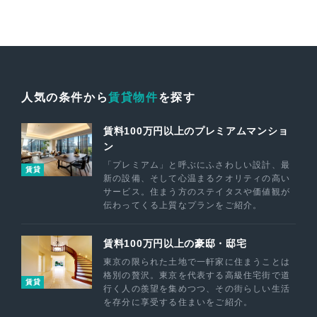
人気の条件から
賃貸物件
を探す
賃料100万円以上のプレミアムマンショ
ン
「プレミアム」と呼ぶにふさわしい設計、最
賃貸
新の設備、そして心温まるクオリティの高い
サービス。住まう方のステイタスや価値観が
伝わってくる上質なプランをご紹介。
賃料100万円以上の豪邸・邸宅
東京の限られた土地で一軒家に住まうことは
格別の贅沢。東京を代表する高級住宅街で道
賃貸
行く人の羨望を集めつつ、その街らしい生活
を存分に享受する住まいをご紹介。