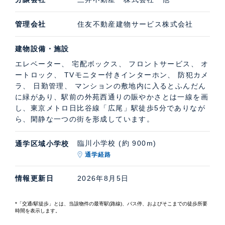
管理会社
住友不動産建物サービス株式会社
建物設備・施設
エレベーター、 宅配ボックス、 フロントサービス、 オ
ートロック、 TVモニター付きインターホン、 防犯カメ
ラ、 日勤管理、 マンションの敷地内に入るとふんだん
に緑があり、駅前の外苑西通りの賑やかさとは一線を画
し、東京メトロ日比谷線「広尾」駅徒歩5分でありなが
ら、閑静な一つの街を形成しています。
臨川小学校 (約 900m)
通学区域小学校
通学経路
情報更新日
2026年8月5日
*「交通/駅徒歩」とは、当該物件の最寄駅(路線)、バス停、およびそこまでの徒歩所要
時間を表示します。