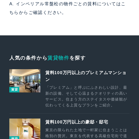
A. インペリアル常盤松の物件ごとの賃料については
こ
ちら
からご確認ください。
人気の条件から
賃貸物件
を探す
賃料100万円以上のプレミアムマンショ
ン
「プレミアム」と呼ぶにふさわしい設計、最
賃貸
新の設備、そして心温まるクオリティの高い
サービス。住まう方のステイタスや価値観が
伝わってくる上質なプランをご紹介。
賃料100万円以上の豪邸・邸宅
東京の限られた土地で一軒家に住まうことは
格別の贅沢。東京を代表する高級住宅街で道
賃貸