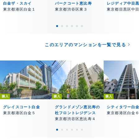
白金ザ・スカイ
パークコート恵比寿
レジディア中目
東京都港区白金１
東京都渋谷区東３
東京都目黒区中
このエリアのマンションを一覧で見る
購入
購入
購入
グレイスコート白金
グランドメゾン恵比寿の
シティタワー白
東京都港区白金５
杜フロントレジデンス
東京都港区白金
東京都渋谷区恵比寿４