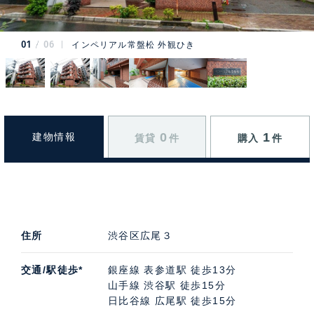
01
06
インペリアル常盤松 外観ひき
0
1
建物情報
賃貸
件
購入
件
住所
渋谷区広尾３
交通/駅徒歩*
銀座線 表参道駅 徒歩13分
山手線 渋谷駅 徒歩15分
日比谷線 広尾駅 徒歩15分