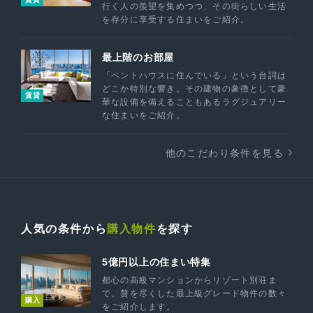
行く人の羨望を集めつつ、その街らしい生活
を存分に享受する住まいをご紹介。
最上階のお部屋
「ペントハウスに住んでいる」という台詞は
どこか特別な響き。その建物の象徴として豪
賃貸
華な設備を備えることもあるラグジュアリー
な住まいをご紹介。
他のこだわり条件を見る
人気の条件から
購入物件
を探す
5億円以上の住まい特集
都心の高級マンションからリゾート別荘ま
で。贅を尽くした最上級グレード物件の数々
購入
をご紹介します。