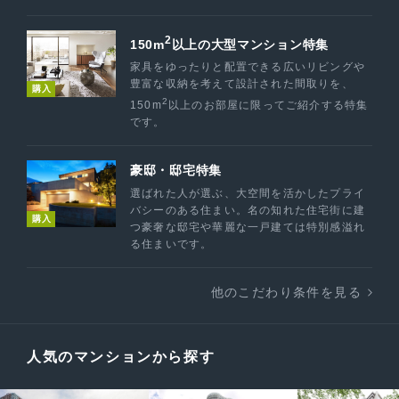
2
150m
以上の大型マンション特集
家具をゆったりと配置できる広いリビングや
豊富な収納を考えて設計された間取りを、
購入
2
150m
以上のお部屋に限ってご紹介する特集
です。
豪邸・邸宅特集
選ばれた人が選ぶ、大空間を活かしたプライ
バシーのある住まい。名の知れた住宅街に建
購入
つ豪奢な邸宅や華麗な一戸建ては特別感溢れ
る住まいです。
他のこだわり条件を見る
人気のマンションから探す