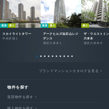
賃貸
購入
賃貸
購入
購入
スカイライトタワー
アークヒルズ仙石山レジ
ザ・ウエストミ
中央区佃１
デンス
六本木
港区六本木１
港区六本木６
ブランドマンションカタログを見る
物件を探す
賃貸物件を探す
購入物件を探す