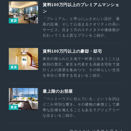
賃料100万円以上のプレミアムマンショ
ン
「プレミアム」と呼ぶにふさわしい設計、最
賃貸
新の設備、そして心温まるクオリティの高い
サービス。住まう方のステイタスや価値観が
伝わってくる上質なプランをご紹介。
賃料100万円以上の豪邸・邸宅
東京の限られた土地で一軒家に住まうことは
格別の贅沢。東京を代表する高級住宅街で道
賃貸
行く人の羨望を集めつつ、その街らしい生活
を存分に享受する住まいをご紹介。
最上階のお部屋
「ペントハウスに住んでいる」という台詞は
どこか特別な響き。その建物の象徴として豪
賃貸
華な設備を備えることもあるラグジュアリー
な住まいをご紹介。