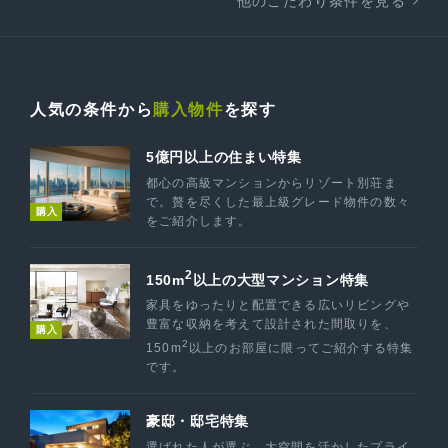
他のこだわり条件を見る
人気の条件から
購入物件
を探す
5億円以上の住まい特集
都心の高級マンションからリゾート別荘ま
で。贅を尽くした最上級グレード物件の数々
購入
をご紹介します。
2
150m
以上の大型マンション特集
家具をゆったりと配置できる広いリビングや
豊富な収納を考えて設計された間取りを、
購入
2
150m
以上のお部屋に限ってご紹介する特集
です。
豪邸・邸宅特集
選ばれた人が選ぶ、大空間を活かしたプライ