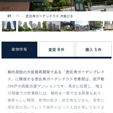
01
09
恵比寿ガーデンテラス 外観ひき
8
1
建物情報
賃貸
件
購入
件
都内屈指の大規模再開発である「恵比寿ガーデンプレイ
ス」に隣接する恵比寿ガーデンテラス壱番館は、総戸数
290戸の高級分譲マンションです。高台に位置し、地上
32階建ての壱番館には、都内を一望できる部屋もあり、
素晴らしい眺望、管理の良さ、好立地などから、非常に
満足度の高いプレミア物件となって人気を博しておりま