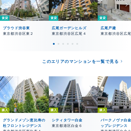
賃貸
賃貸
賃貸
プラウド渋谷東
広尾ガーデンヒルズ
広尾戸建
東京都渋谷区東２
東京都渋谷区広尾４
東京都渋谷区広
このエリアのマンションを一覧で見る
購入
購入
購入
グランドメゾン恵比寿の
シティタワー白金
パークノヴァ白
杜フロントレジデンス
東京都港区白金６
ップレジデンス