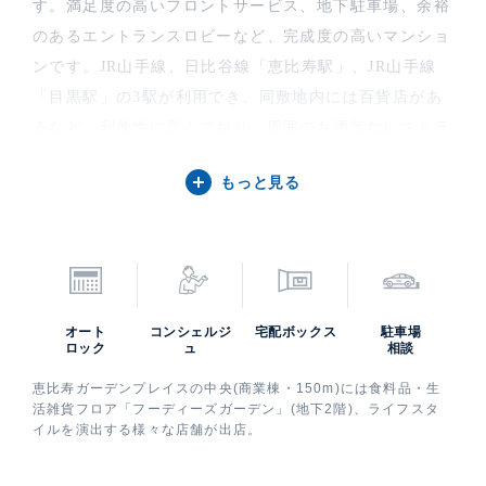
す。満足度の高いフロントサービス、地下駐車場、余裕
のあるエントランスロビーなど、完成度の高いマンショ
ンです。JR山手線、日比谷線「恵比寿駅」、JR山手線
「目黒駅」の3駅が利用でき、同敷地内には百貨店があ
るなど、利便性に富んでおり、周囲のお洒落なレストラ
ン、様々なショップなどが住む人を飽きさせない住と遊
もっと見る
が融合した都心の格好の場を提供しています。
ケン・コーポレーションでは恵比寿ガーデンテラス壱番
館の高級賃貸住戸のご紹介に加え、中古住宅購入・賃
貸・売却査定などのご相談を承っています。賃貸担当は
国内部、売買担当は住宅営業部です。恵比寿ガーデンテ
オート
コンシェルジ
宅配ボックス
駐車場
ラス壱番館の募集（貸す・売る）に際しての価格・賃料
ロック
ュ
相談
などお気軽にご連絡いただければ幸いです。また、職住
恵比寿ガーデンプレイスの中央(商業棟・150m)には食料品・生
近接やオフィス移転をお考えのお客様に
恵比寿ガーデン
活雑貨フロア「フーディーズガーデン」(地下2階)、ライフスタ
イルを演出する様々な店舗が出店。
プレイスタワー
の賃貸オフィス情報もご紹介しておりま
す。