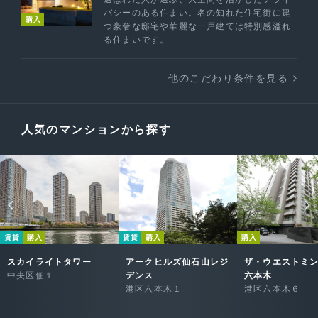
バシーのある住まい。名の知れた住宅街に建
購入
つ豪奢な邸宅や華麗な一戸建ては特別感溢れ
る住まいです。
他のこだわり条件を見る
人気のマンションから探す
賃貸
購入
賃貸
購入
購入
スカイライトタワー
アークヒルズ仙石山レジ
ザ・ウエストミ
中央区佃１
デンス
六本木
港区六本木１
港区六本木６