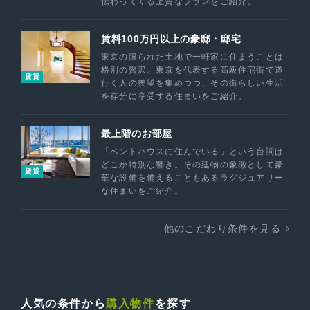
伝わってくる上質なプランをご紹介。
賃料100万円以上の豪邸・邸宅
東京の限られた土地で一軒家に住まうことは
格別の贅沢。東京を代表する高級住宅街で道
賃貸
行く人の羨望を集めつつ、その街らしい生活
を存分に享受する住まいをご紹介。
最上階のお部屋
「ペントハウスに住んでいる」という台詞は
どこか特別な響き。その建物の象徴として豪
賃貸
華な設備を備えることもあるラグジュアリー
な住まいをご紹介。
他のこだわり条件を見る
人気の条件から
購入物件
を探す