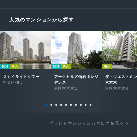
人気のマンションから探す
賃貸
購入
賃貸
購入
購入
スカイライトタワー
アークヒルズ仙石山レジ
ザ・ウエストミ
中央区佃１
デンス
六本木
港区六本木１
港区六本木６
ブランドマンションカタログを見る