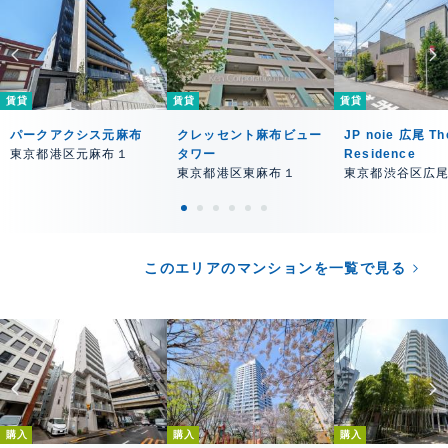
賃貸
賃貸
賃貸
パークアクシス元麻布
クレッセント麻布ビュー
JP noie 広尾 Th
東京都港区元麻布１
タワー
Residence
東京都港区東麻布１
東京都渋谷区広
このエリアのマンションを一覧で見る
購入
購入
購入