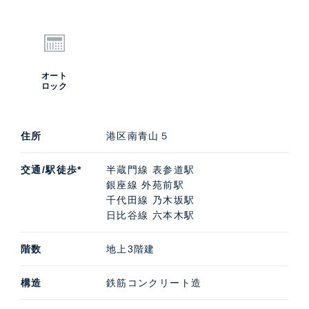
オート
ロック
住所
港区南青山５
交通/駅徒歩*
半蔵門線 表参道駅
銀座線 外苑前駅
千代田線 乃木坂駅
日比谷線 六本木駅
階数
地上3階建
構造
鉄筋コンクリート造