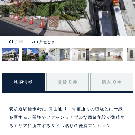
01
09
518 外観ひき
0
0
建物情報
賃貸
件
購入
件
表参道駅徒歩4分。青山通り、骨董通りの喧騒とは一線
を画する、閑静でファッショナブルな商業施設が集積す
るエリアに所在するタイル貼りの低層マンション。