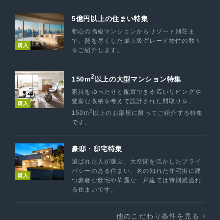
5億円以上の住まい特集
都心の高級マンションからリゾート別荘ま
で。贅を尽くした最上級グレード物件の数々
購入
をご紹介します。
2
150m
以上の大型マンション特集
家具をゆったりと配置できる広いリビングや
豊富な収納を考えて設計された間取りを、
購入
2
150m
以上のお部屋に限ってご紹介する特集
です。
豪邸・邸宅特集
選ばれた人が選ぶ、大空間を活かしたプライ
バシーのある住まい。名の知れた住宅街に建
購入
つ豪奢な邸宅や華麗な一戸建ては特別感溢れ
る住まいです。
他のこだわり条件を見る