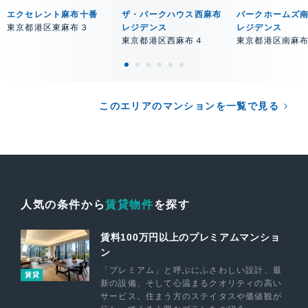
エクセレント麻布十番
ザ・パークハウス西麻布
パークホームズ
東京都港区東麻布３
レジデンス
レジデンス
東京都港区西麻布４
東京都港区南麻
このエリアのマンションを一覧で見る
人気の条件から
賃貸物件
を探す
賃料100万円以上のプレミアムマンショ
ン
「プレミアム」と呼ぶにふさわしい設計、最
賃貸
新の設備、そして心温まるクオリティの高い
サービス。住まう方のステイタスや価値観が