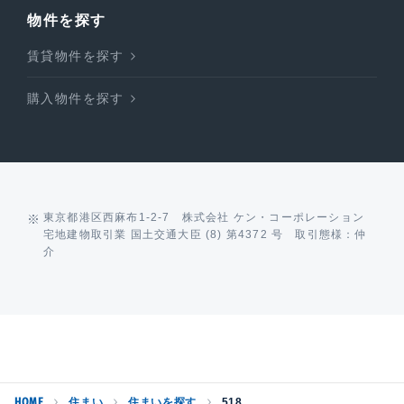
物件を探す
賃貸物件を探す
購入物件を探す
東京都港区西麻布1-2-7 株式会社 ケン・コーポレーション
宅地建物取引業 国土交通大臣 (8) 第4372 号 取引態様：仲
介
HOME
住まい
住まいを探す
518