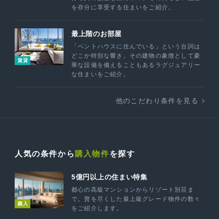
を存分に享受する住まいをご紹介。
最上階のお部屋
「ペントハウスに住んでいる」という台詞は
どこか特別な響き。その建物の象徴として豪
賃貸
華な設備を備えることもあるラグジュアリー
な住まいをご紹介。
他のこだわり条件を見る
人気の条件から
購入物件
を探す
5億円以上の住まい特集
都心の高級マンションからリゾート別荘ま
で。贅を尽くした最上級グレード物件の数々
購入
をご紹介します。