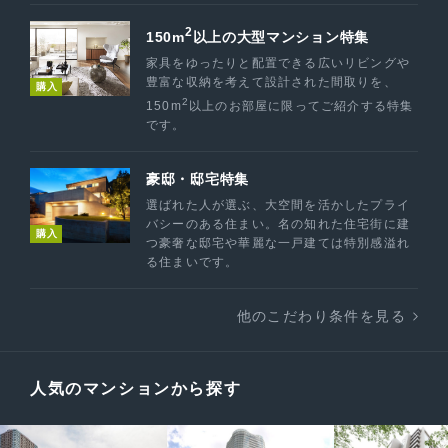
2
150m
以上の大型マンション特集
家具をゆったりと配置できる広いリビングや
豊富な収納を考えて設計された間取りを、
購入
2
150m
以上のお部屋に限ってご紹介する特集
です。
豪邸・邸宅特集
選ばれた人が選ぶ、大空間を活かしたプライ
バシーのある住まい。名の知れた住宅街に建
購入
つ豪奢な邸宅や華麗な一戸建ては特別感溢れ
る住まいです。
他のこだわり条件を見る
人気のマンションから探す