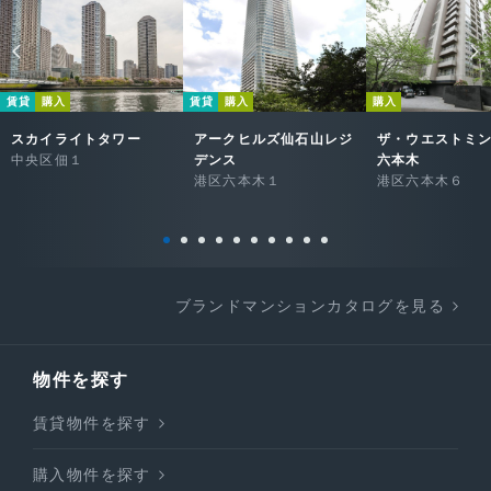
賃貸
購入
賃貸
購入
購入
スカイライトタワー
アークヒルズ仙石山レジ
ザ・ウエストミ
中央区佃１
デンス
六本木
港区六本木１
港区六本木６
ブランドマンションカタログを見る
物件を探す
賃貸物件を探す
購入物件を探す