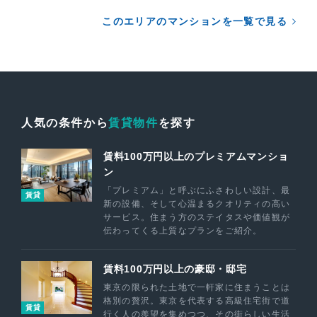
このエリアのマンションを一覧で見る
人気の条件から
賃貸物件
を探す
賃料100万円以上のプレミアムマンショ
ン
「プレミアム」と呼ぶにふさわしい設計、最
賃貸
新の設備、そして心温まるクオリティの高い
サービス。住まう方のステイタスや価値観が
伝わってくる上質なプランをご紹介。
賃料100万円以上の豪邸・邸宅
東京の限られた土地で一軒家に住まうことは
格別の贅沢。東京を代表する高級住宅街で道
賃貸
行く人の羨望を集めつつ、その街らしい生活