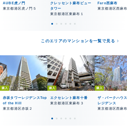
AUBE虎ノ門
クレッセント麻布ビュー
Faro西麻布
東京都港区虎ノ門５
タワー
東京都港区西麻
東京都港区東麻布１
このエリアのマンションを一覧で見る
購入
購入
購入
赤坂タワーレジデンスTop
エクセレント麻布十番
ザ・パークハウ
of the Hill
東京都港区東麻布３
レジデンス
東京都港区赤坂２
東京都港区西麻