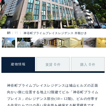
01
11
神谷町プライムプレイスレジデンス 外観ひき
0
0
建物情報
賃貸
件
購入
件
神谷町プライムプレイスレジデンスは城山ヒルズの正面
向かい側に位置する地上12階建てビル「神谷町プライム
プレイス」のレジデンス部分(10～12階)。ビルの付帯す
る住宅ならではの高い安全性を確保する耐震構造です。