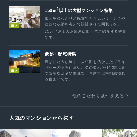
2
150m
以上の大型マンション特集
家具をゆったりと配置できる広いリビングや
豊富な収納を考えて設計された間取りを、
購入
2
150m
以上のお部屋に限ってご紹介する特集
です。
豪邸・邸宅特集
選ばれた人が選ぶ、大空間を活かしたプライ
バシーのある住まい。名の知れた住宅街に建
購入
つ豪奢な邸宅や華麗な一戸建ては特別感溢れ
る住まいです。
他のこだわり条件を見る
人気のマンションから探す