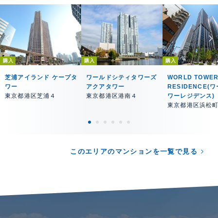
購入
購入
購入
芝浦アイランド ケープタ
ワールドシティタワーズ
WORLD TOWE
ワー
アクアタワー
RESIDENCE(
東京都港区芝浦４
東京都港区港南４
ワーレジデンス)
東京都港区浜松
このエリアのマンションを一覧で見る