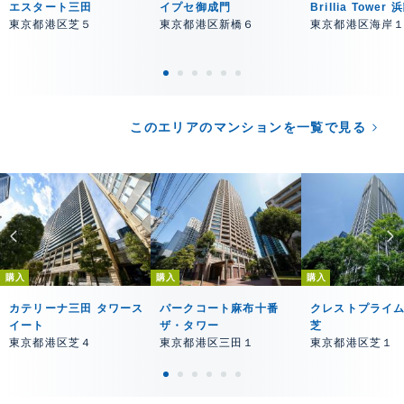
エスタート三田
イプセ御成門
Brillia Tower
東京都港区芝５
東京都港区新橋６
東京都港区海岸
このエリアのマンションを一覧で見る
購入
購入
購入
カテリーナ三田 タワース
パークコート麻布十番
クレストプライ
イート
ザ・タワー
芝
東京都港区芝４
東京都港区三田１
東京都港区芝１