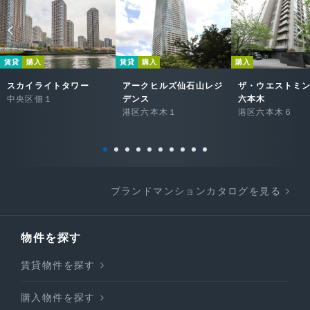
賃貸
購入
賃貸
購入
購入
スカイライトタワー
アークヒルズ仙石山レジ
ザ・ウエストミ
中央区佃１
デンス
六本木
港区六本木１
港区六本木６
ブランドマンションカタログを見る
物件を探す
賃貸物件を探す
購入物件を探す