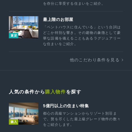
を存分に享受する住まいをご紹介。
最上階のお部屋
「ペントハウスに住んでいる」という台詞は
どこか特別な響き。その建物の象徴として豪
賃貸
華な設備を備えることもあるラグジュアリー
な住まいをご紹介。
他のこだわり条件を見る
人気の条件から
購入物件
を探す
5億円以上の住まい特集
都心の高級マンションからリゾート別荘ま
で。贅を尽くした最上級グレード物件の数々
購入
をご紹介します。