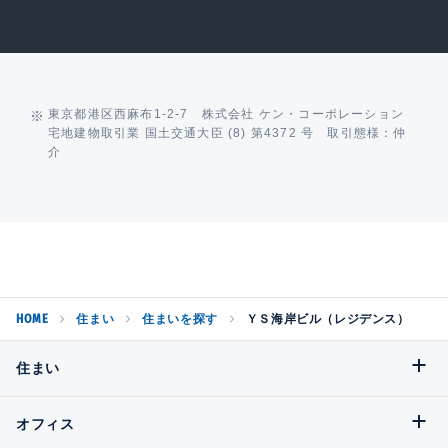
東京都港区西麻布1-2-7 株式会社 ケン・コーポレーション
宅地建物取引業 国土交通大臣 (8) 第4372 号 取引態様：仲
介
HOME
住まい
住まいを探す
ＹＳ海岸ビル（レジデンス）
住まい
オフィス