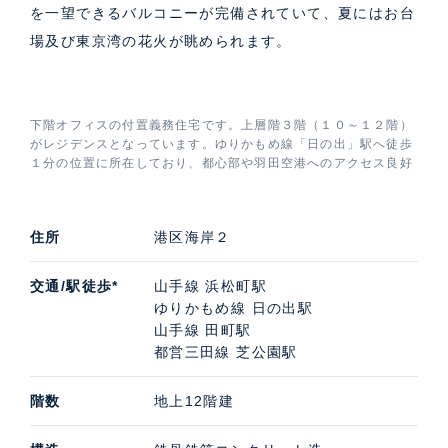
を一望できるバルコニーが完備されていて、夏にはお台
場及び東京湾の花火が眺められます。
下階オフィスの付置義務住宅です。上層階３階（１０～１２階）
がレジデンスとなっています。ゆりかもめ線「日の出」駅へ徒歩
１分の位置に所在しており、都心部や羽田空港へのアクセス良好
住所
港区海岸２
交通/駅徒歩*
山手線 浜松町駅
ゆりかもめ線 日の出駅
山手線 田町駅
都営三田線 芝公園駅
階数
地上12階建