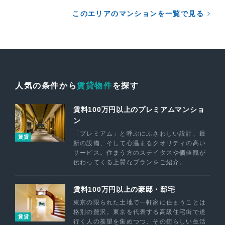
このエリアのマンションを一覧で見る
人気の条件から
賃貸物件
を探す
賃料100万円以上のプレミアムマンショ
ン
「プレミアム」と呼ぶにふさわしい設計、最
賃貸
新の設備、そして心温まるクオリティの高い
サービス。住まう方のステイタスや価値観が
伝わってくる上質なプランをご紹介。
賃料100万円以上の豪邸・邸宅
東京の限られた土地で一軒家に住まうことは
格別の贅沢。東京を代表する高級住宅街で道
賃貸
行く人の羨望を集めつつ、その街らしい生活