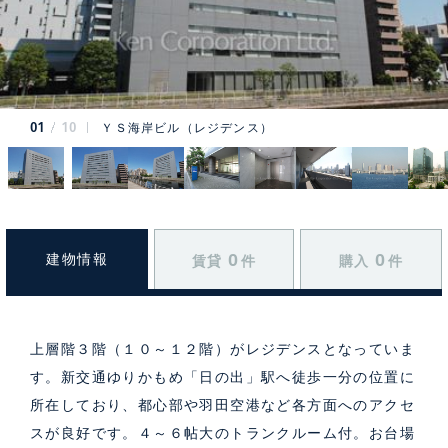
01
10
ＹＳ海岸ビル（レジデンス）
0
0
建物情報
賃貸
件
購入
件
上層階３階（１０～１２階）がレジデンスとなっていま
す。新交通ゆりかもめ「日の出」駅へ徒歩一分の位置に
所在しており、都心部や羽田空港など各方面へのアクセ
スが良好です。４～６帖大のトランクルーム付。お台場