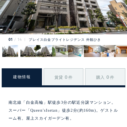
01
14
プレイス白金ブライトレジデンス 外観ひき
0
0
建物情報
賃貸
件
購入
件
南北線「白金高輪」駅徒歩3分の駅近分譲マンション。
スーパー「Queen’sIsetan」徒歩2分(約160m)。ゲストル
ーム有。屋上スカイガーデン有。