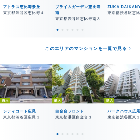
アトラス恵比寿景丘
プライムガーデン恵比寿
ZUKA DAIKAN
東京都渋谷区恵比寿４
南
東京都渋谷区恵
東京都渋谷区恵比寿南３
このエリアのマンションを一覧で見る
購入
購入
購入
シティコート広尾
白金台フロント
パークハウス広
東京都渋谷区広尾３
東京都港区白金台１
東京都渋谷区東