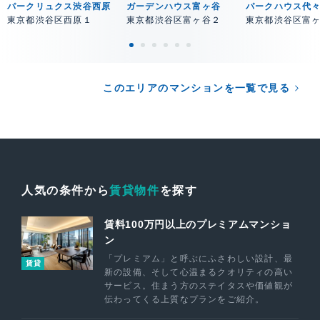
パークリュクス渋谷西原
ガーデンハウス富ヶ谷
パークハウス代
東京都渋谷区西原１
東京都渋谷区富ヶ谷２
東京都渋谷区富
このエリアのマンションを一覧で見る
人気の条件から
賃貸物件
を探す
賃料100万円以上のプレミアムマンショ
ン
「プレミアム」と呼ぶにふさわしい設計、最
賃貸
新の設備、そして心温まるクオリティの高い
サービス。住まう方のステイタスや価値観が
伝わってくる上質なプランをご紹介。