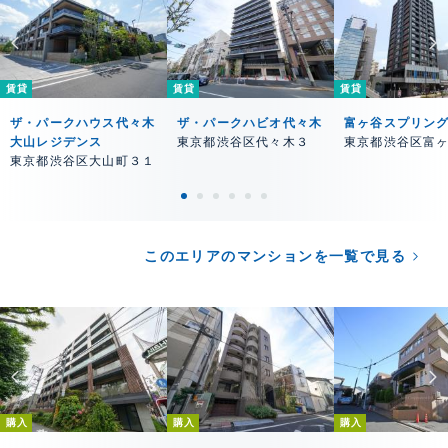
賃貸
賃貸
賃貸
ザ・パークハウス代々木
ザ・パークハビオ代々木
富ヶ谷スプリン
大山レジデンス
東京都渋谷区代々木３
東京都渋谷区富
東京都渋谷区大山町３１
このエリアのマンションを一覧で見る
購入
購入
購入