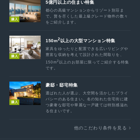
5億円以上の住まい特集
都心の高級マンションからリゾート別荘ま
で。贅を尽くした最上級グレード物件の数々
購入
をご紹介します。
2
150m
以上の大型マンション特集
家具をゆったりと配置できる広いリビングや
豊富な収納を考えて設計された間取りを、
購入
2
150m
以上のお部屋に限ってご紹介する特集
です。
豪邸・邸宅特集
選ばれた人が選ぶ、大空間を活かしたプライ
バシーのある住まい。名の知れた住宅街に建
購入
つ豪奢な邸宅や華麗な一戸建ては特別感溢れ
る住まいです。
他のこだわり条件を見る