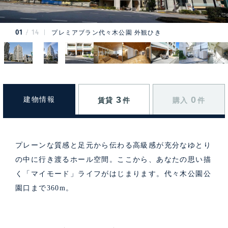
01
14
プレミアブラン代々木公園 外観ひき
3
0
建物情報
賃貸
件
購入
件
プレーンな質感と足元から伝わる高級感が充分なゆとり
の中に行き渡るホール空間。ここから、あなたの思い描
く「マイモード」ライフがはじまります。代々木公園公
園口まで360m。