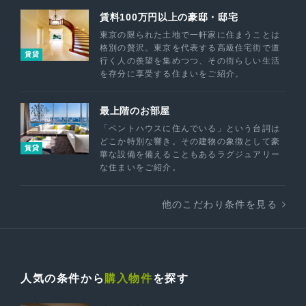
賃料100万円以上の豪邸・邸宅
東京の限られた土地で一軒家に住まうことは
格別の贅沢。東京を代表する高級住宅街で道
賃貸
行く人の羨望を集めつつ、その街らしい生活
を存分に享受する住まいをご紹介。
最上階のお部屋
「ペントハウスに住んでいる」という台詞は
どこか特別な響き。その建物の象徴として豪
賃貸
華な設備を備えることもあるラグジュアリー
な住まいをご紹介。
他のこだわり条件を見る
人気の条件から
購入物件
を探す