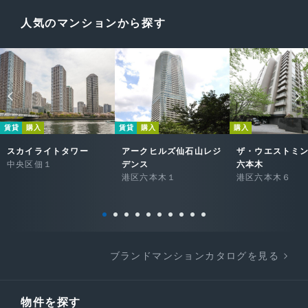
人気のマンションから探す
賃貸
購入
賃貸
購入
購入
スカイライトタワー
アークヒルズ仙石山レジ
ザ・ウエストミ
中央区佃１
デンス
六本木
港区六本木１
港区六本木６
ブランドマンションカタログを見る
物件を探す