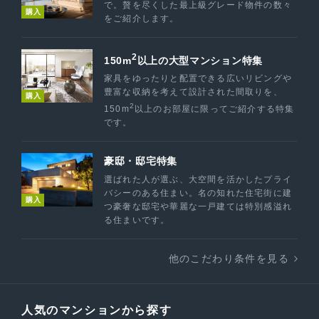
で。贅を尽くした最上級グレード物件の数々
購入
をご紹介します。
2
150m
以上の大型マンション特集
家具をゆったりと配置できる広いリビングや
豊富な収納を考えて設計された間取りを、
購入
2
150m
以上のお部屋に限ってご紹介する特集
です。
豪邸・邸宅特集
選ばれた人が選ぶ、大空間を活かしたプライ
バシーのある住まい。名の知れた住宅街に建
購入
つ豪奢な邸宅や華麗な一戸建ては特別感溢れ
る住まいです。
他のこだわり条件を見る
人気のマンションから探す