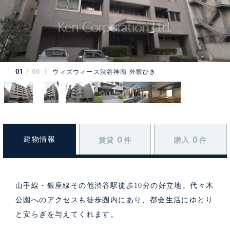
01
06
ウィズウィース渋谷神南 外観ひき
0
0
建物情報
賃貸
件
購入
件
山手線・銀座線その他渋谷駅徒歩10分の好立地。代々木
公園へのアクセスも徒歩圏内にあり、都会生活にゆとり
と安らぎを与えてくれます。