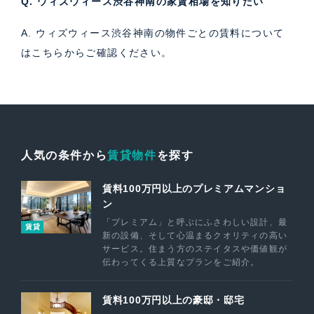
Q. ウィズウィース渋谷神南の家賃相場を知りたい
A. ウィズウィース渋谷神南の物件ごとの賃料について
は
こちら
からご確認ください。
人気の条件から
賃貸物件
を探す
賃料100万円以上のプレミアムマンショ
ン
「プレミアム」と呼ぶにふさわしい設計、最
賃貸
新の設備、そして心温まるクオリティの高い
サービス。住まう方のステイタスや価値観が
伝わってくる上質なプランをご紹介。
賃料100万円以上の豪邸・邸宅