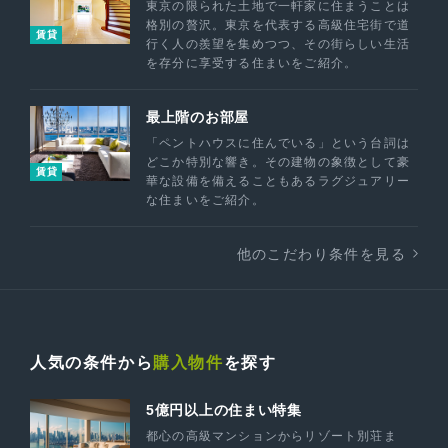
東京の限られた土地で一軒家に住まうことは
格別の贅沢。東京を代表する高級住宅街で道
賃貸
行く人の羨望を集めつつ、その街らしい生活
を存分に享受する住まいをご紹介。
最上階のお部屋
「ペントハウスに住んでいる」という台詞は
どこか特別な響き。その建物の象徴として豪
賃貸
華な設備を備えることもあるラグジュアリー
な住まいをご紹介。
他のこだわり条件を見る
人気の条件から
購入物件
を探す
5億円以上の住まい特集
都心の高級マンションからリゾート別荘ま