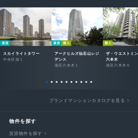
賃貸
賃貸
購入
購入
スカイライトタワー
アークヒルズ仙石山レジ
ザ・ウエストミ
中央区佃１
デンス
六本木
港区六本木１
港区六本木６
ブランドマンションカタログを見る
物件を探す
賃貸物件を探す