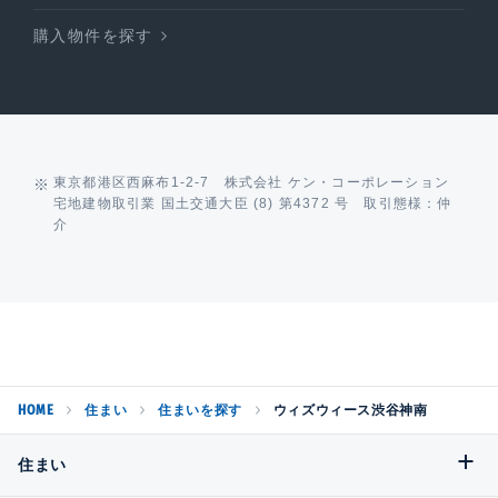
購入物件を探す
東京都港区西麻布1-2-7 株式会社 ケン・コーポレーション
宅地建物取引業 国土交通大臣 (8) 第4372 号 取引態様：仲
介
HOME
住まい
住まいを探す
ウィズウィース渋谷神南
住まい