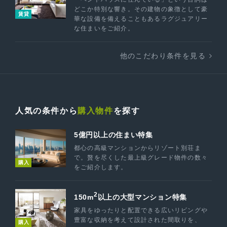
どこか特別な響き。その建物の象徴として豪
賃貸
華な設備を備えることもあるラグジュアリー
な住まいをご紹介。
他のこだわり条件を見る
人気の条件から
購入物件
を探す
5億円以上の住まい特集
都心の高級マンションからリゾート別荘ま
で。贅を尽くした最上級グレード物件の数々
購入
をご紹介します。
2
150m
以上の大型マンション特集
家具をゆったりと配置できる広いリビングや
豊富な収納を考えて設計された間取りを、
購入