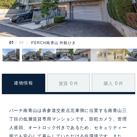
01
09
PERCH南青山 外観ひき
0
0
建物情報
賃貸
件
購入
件
パーチ南青山は表参道交差点北東側に位置する南青山三
丁目の低層賃貸専用マンションです。防犯カメラ、管理
人巡回、オートロック付きであるため、セキュリティー
面でも安心して暮らしていただける住環境です。また、