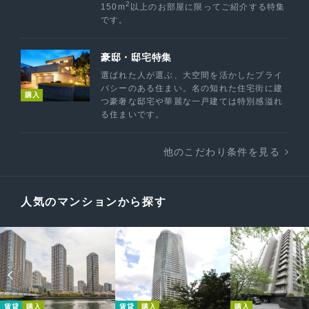
2
150m
以上のお部屋に限ってご紹介する特集
です。
豪邸・邸宅特集
選ばれた人が選ぶ、大空間を活かしたプライ
バシーのある住まい。名の知れた住宅街に建
購入
つ豪奢な邸宅や華麗な一戸建ては特別感溢れ
る住まいです。
他のこだわり条件を見る
人気のマンションから探す
賃貸
購入
賃貸
購入
購入