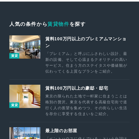
人気の条件から
賃貸物件
を探す
賃料100万円以上のプレミアムマンショ
ン
「プレミアム」と呼ぶにふさわしい設計、最
賃貸
新の設備、そして心温まるクオリティの高い
サービス。住まう方のステイタスや価値観が
伝わってくる上質なプランをご紹介。
賃料100万円以上の豪邸・邸宅
東京の限られた土地で一軒家に住まうことは
格別の贅沢。東京を代表する高級住宅街で道
賃貸
行く人の羨望を集めつつ、その街らしい生活
を存分に享受する住まいをご紹介。
最上階のお部屋
「ペントハウスに住んでいる」という台詞は