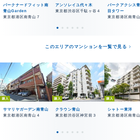
パークナードフィット南
アンソレイユ代々木
パークアクシス
青山Garden
東京都渋谷区千駄ヶ谷４
目タワー
東京都港区南青山７
東京都港区南青
このエリアのマンションを一覧で見る
購入
購入
購入
サマリヤガーデン南青山
クラウン青山
シャトー東洋
東京都港区南青山４
東京都渋谷区神宮前３
東京都港区南青