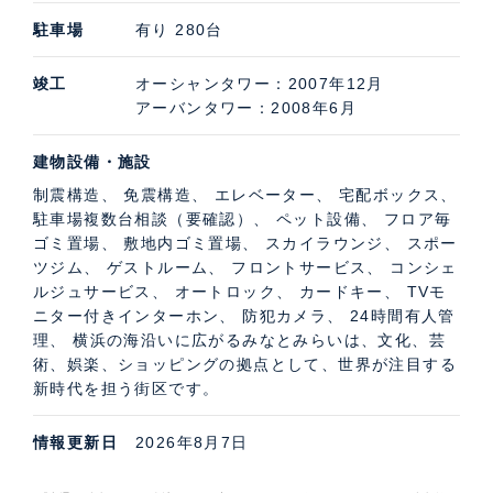
27階から海を望むスカイラウンジ、健康維持のためのフ
駐車場
有り 280台
ィットネスルームなどをはじめ、ゲストルームやトラン
竣工
オーシャンタワー：2007年12月
クルームなど、利便性の高い共用施設をご用意しまし
アーバンタワー：2008年6月
た。ベイブリッジ方向、インターコンチネンタル方向、
川崎方向のSeaビューが楽しめる27階ラウンジからは夏
建物設備・施設
の花火大会、美しい街明かりなどの眺望を楽しめます。
制震構造、 免震構造、 エレベーター、 宅配ボックス、
二層吹き抜けの広大なエントランスホールには、コンシ
駐車場複数台相談（要確認）、 ペット設備、 フロア毎
ェルジュが対応するフロントデスクを設けました。各種
ゴミ置場、 敷地内ゴミ置場、 スカイラウンジ、 スポー
ツジム、 ゲストルーム、 フロントサービス、 コンシェ
取次やご紹介、レンタルサービスなど、心あたたまる便
ルジュサービス、 オートロック、 カードキー、 TVモ
利なサービスで、豊かで快適なタワーライフを実感して
ニター付きインターホン、 防犯カメラ、 24時間有人管
いただけます。
理、 横浜の海沿いに広がるみなとみらいは、文化、芸
術、娯楽、ショッピングの拠点として、世界が注目する
新時代を担う街区です。
情報更新日
2026年8月7日