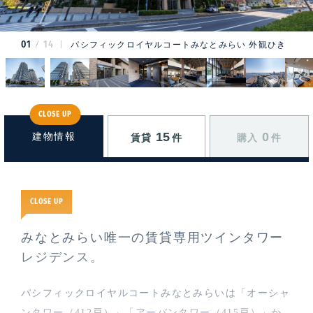
01
14
パシフィックロイヤルコートみなとみらい 外観ひき
CLOSE UP
15
0
建物情報
賃貸
件
購入
件
CLOSE UP
みなとみらい唯一の賃貸専用ツインタワー
レジデンス。
パシフィックロイヤルコートみなとみらいは「オーシャ
ンタワー（412戸）」「アーバンタワー（415戸）」か