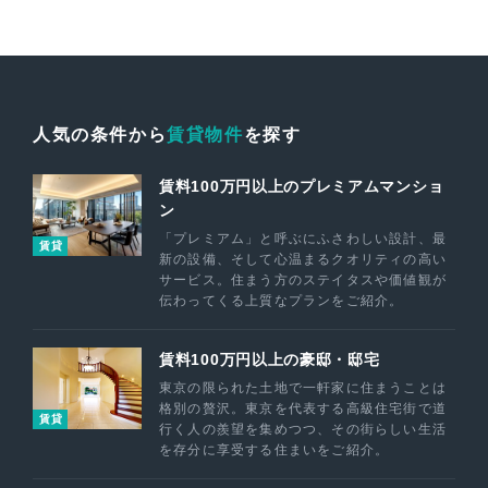
人気の条件から
賃貸物件
を探す
賃料100万円以上のプレミアムマンショ
ン
「プレミアム」と呼ぶにふさわしい設計、最
賃貸
新の設備、そして心温まるクオリティの高い
サービス。住まう方のステイタスや価値観が
伝わってくる上質なプランをご紹介。
賃料100万円以上の豪邸・邸宅
東京の限られた土地で一軒家に住まうことは
格別の贅沢。東京を代表する高級住宅街で道
賃貸
行く人の羨望を集めつつ、その街らしい生活
を存分に享受する住まいをご紹介。