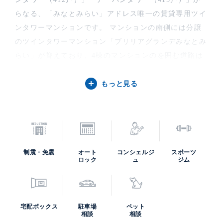
らなる、「みなとみらい」アドレス唯一の賃貸専用ツイ
ンタワーマンションです。 マンションの南側には分譲
のツインタワーマンション「ブリリアグランデみなとみ
らい」が聳えており、4棟のマンションのを囲む道路は
ゆとりの15mとなっており、みなとみらいならではの整
備された都市環境となっております。陽光と潮風に癒さ
もっと見る
れ、臨港パークと高島中央公園の緑にはさまれる心地よ
さを感じられるロケーションの良さが魅力です。
制震・免震
オート
コンシェルジ
スポーツ
ロック
ュ
ジム
宅配ボックス
駐車場
ペット
相談
相談