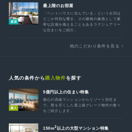
最上階のお部屋
「ペントハウスに住んでいる」という台詞は
どこか特別な響き。その建物の象徴として豪
賃貸
華な設備を備えることもあるラグジュアリー
な住まいをご紹介。
他のこだわり条件を見る
人気の条件から
購入物件
を探す
5億円以上の住まい特集
都心の高級マンションからリゾート別荘ま
で。贅を尽くした最上級グレード物件の数々
購入
をご紹介します。
2
150m
以上の大型マンション特集