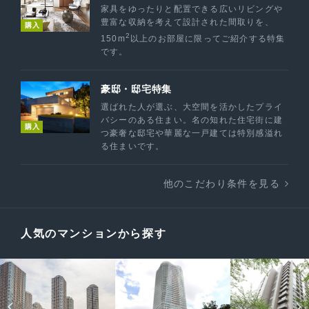
家具をゆったりと配置できる広いリビングや
豊富な収納を考えて設計された間取りを、
購入
2
150m
以上のお部屋に限ってご紹介する特集
です。
豪邸・邸宅特集
選ばれた人が選ぶ、大空間を活かしたプライ
バシーのある住まい。名の知れた住宅街に建
購入
つ豪奢な邸宅や華麗な一戸建ては特別感溢れ
る住まいです。
他のこだわり条件を見る
人気のマンションから探す