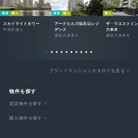
賃貸
購入
賃貸
購入
購入
スカイライトタワー
アークヒルズ仙石山レジ
ザ・ウエストミ
中央区佃１
デンス
六本木
港区六本木１
港区六本木６
ブランドマンションカタログを見る
物件を探す
賃貸物件を探す
購入物件を探す