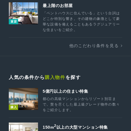
最上階のお部屋
「ペントハウスに住んでいる」という台詞は
どこか特別な響き。その建物の象徴として豪
賃貸
華な設備を備えることもあるラグジュアリー
な住まいをご紹介。
他のこだわり条件を見る
人気の条件から
購入物件
を探す
5億円以上の住まい特集
都心の高級マンションからリゾート別荘ま
で。贅を尽くした最上級グレード物件の数々
購入
をご紹介します。
2
150m
以上の大型マンション特集