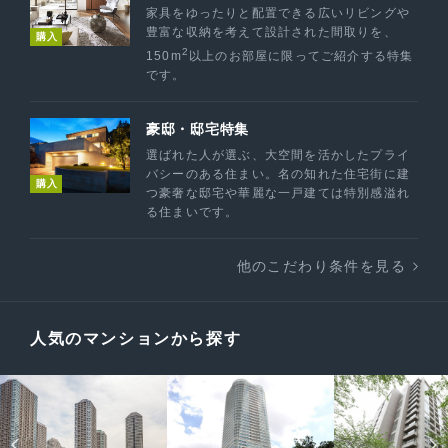
家具をゆったりと配置できる広いリビングや
豊富な収納を考えて設計された間取りを、
購入
2
150m
以上のお部屋に限ってご紹介する特集
です。
豪邸・邸宅特集
選ばれた人が選ぶ、大空間を活かしたプライ
バシーのある住まい。名の知れた住宅街に建
購入
つ豪奢な邸宅や華麗な一戸建ては特別感溢れ
る住まいです。
他のこだわり条件を見る
人気のマンションから探す