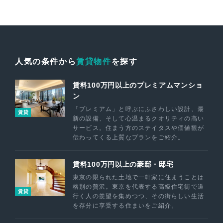
人気の条件から
賃貸物件
を探す
賃料100万円以上のプレミアムマンショ
ン
「プレミアム」と呼ぶにふさわしい設計、最
賃貸
新の設備、そして心温まるクオリティの高い
サービス。住まう方のステイタスや価値観が
伝わってくる上質なプランをご紹介。
賃料100万円以上の豪邸・邸宅
東京の限られた土地で一軒家に住まうことは
格別の贅沢。東京を代表する高級住宅街で道
賃貸
行く人の羨望を集めつつ、その街らしい生活
を存分に享受する住まいをご紹介。