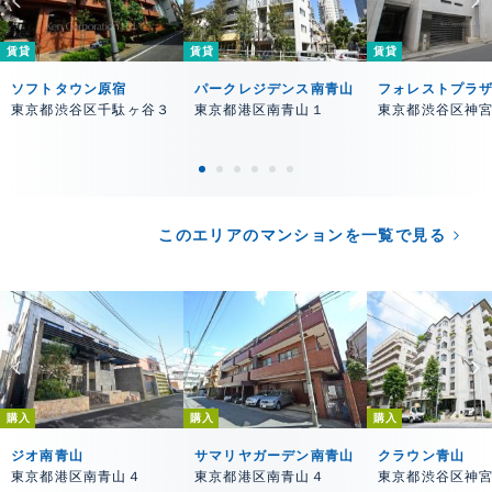
賃貸
賃貸
賃貸
ソフトタウン原宿
パークレジデンス南青山
フォレストプラ
東京都渋谷区千駄ヶ谷３
東京都港区南青山１
東京都渋谷区神
このエリアのマンションを一覧で見る
購入
購入
購入
ジオ南青山
サマリヤガーデン南青山
クラウン青山
東京都港区南青山４
東京都港区南青山４
東京都渋谷区神