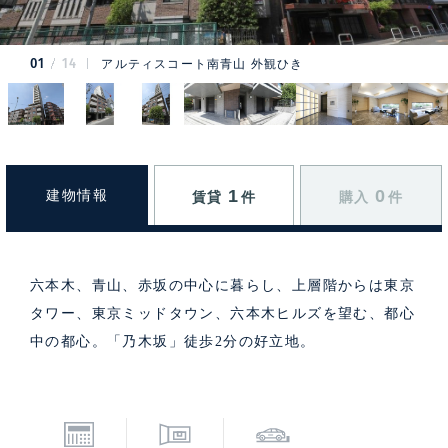
01
14
アルティスコート南青山 外観ひき
1
0
建物情報
賃貸
件
購入
件
六本木、青山、赤坂の中心に暮らし、上層階からは東京
タワー、東京ミッドタウン、六本木ヒルズを望む、都心
中の都心。「乃木坂」徒歩2分の好立地。