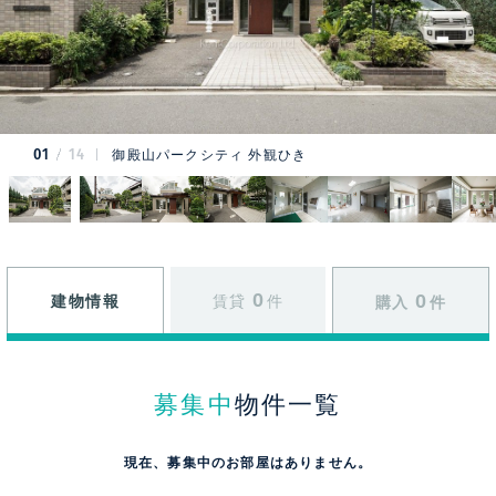
01
14
御殿山パークシティ 外観ひき
0
0
建物情報
賃貸
件
購入
件
募集中
物件一覧
現在、募集中のお部屋はありません。