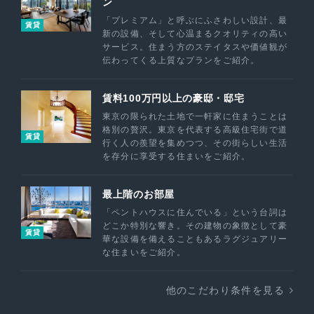
ン
「プレミアム」と呼ぶにふさわしい設計、最
賃貸
新の設備、そして心温まるクオリティの高い
サービス。住まう方のステイタスや価値観が
伝わってくる上質なプランをご紹介。
賃料100万円以上の豪邸・邸宅
東京の限られた土地で一軒家に住まうことは
格別の贅沢。東京を代表する高級住宅街で道
賃貸
行く人の羨望を集めつつ、その街らしい生活
を存分に享受する住まいをご紹介。
最上階のお部屋
「ペントハウスに住んでいる」という台詞は
どこか特別な響き。その建物の象徴として豪
賃貸
華な設備を備えることもあるラグジュアリー
な住まいをご紹介。
他のこだわり条件を見る