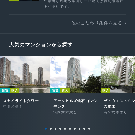
つ豪奢な邸宅や華麗な一戸建ては特別感溢れ
る住まいです。
他のこだわり条件を見る
人気のマンションから探す
賃貸
購入
賃貸
購入
購入
スカイライトタワー
アークヒルズ仙石山レジ
ザ・ウエストミ
中央区佃１
デンス
六本木
港区六本木１
港区六本木６