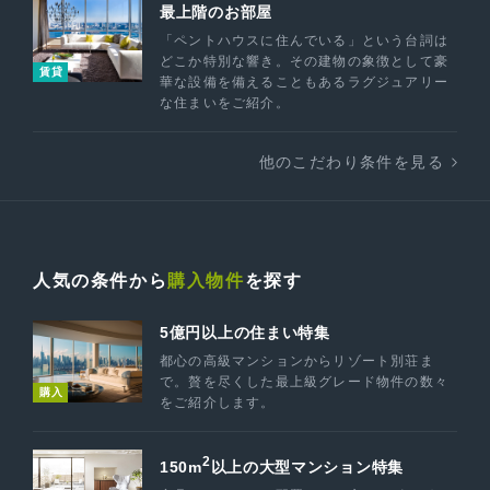
最上階のお部屋
「ペントハウスに住んでいる」という台詞は
どこか特別な響き。その建物の象徴として豪
賃貸
華な設備を備えることもあるラグジュアリー
な住まいをご紹介。
他のこだわり条件を見る
人気の条件から
購入物件
を探す
5億円以上の住まい特集
都心の高級マンションからリゾート別荘ま
で。贅を尽くした最上級グレード物件の数々
購入
をご紹介します。
2
150m
以上の大型マンション特集