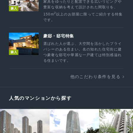
家具をゆったりと配置できる広いリビングや
豊富な収納を考えて設計された間取りを、
購入
2
150m
以上のお部屋に限ってご紹介する特集
です。
豪邸・邸宅特集
選ばれた人が選ぶ、大空間を活かしたプライ
バシーのある住まい。名の知れた住宅街に建
購入
つ豪奢な邸宅や華麗な一戸建ては特別感溢れ
る住まいです。
他のこだわり条件を見る
人気のマンションから探す