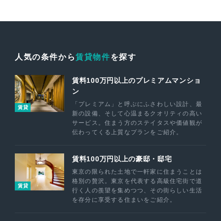
人気の条件から
賃貸物件
を探す
賃料100万円以上のプレミアムマンショ
ン
「プレミアム」と呼ぶにふさわしい設計、最
賃貸
新の設備、そして心温まるクオリティの高い
サービス。住まう方のステイタスや価値観が
伝わってくる上質なプランをご紹介。
賃料100万円以上の豪邸・邸宅
東京の限られた土地で一軒家に住まうことは
格別の贅沢。東京を代表する高級住宅街で道
賃貸
行く人の羨望を集めつつ、その街らしい生活
を存分に享受する住まいをご紹介。