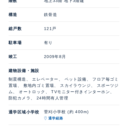
階数
地上33階 地下3階建
構造
鉄骨造
総戸数
121戸
駐車場
有り
竣工
2009年8月
建物設備・施設
制震構造、 エレベーター、 ペット設備、 フロア毎ゴミ
置場、 敷地内ゴミ置場、 スカイラウンジ、 スポーツジ
ム、 オートロック、 TVモニター付きインターホン、
防犯カメラ、 24時間有人管理
菅刈小学校 (約 400m)
通学区域小学校
通学経路