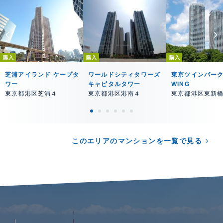
購入
購入
購入
芝浦アイランド ケープタ
ワールドシティタワーズ
東京ツインパーク
ワー
キャピタルタワー
WING
東京都港区芝浦４
東京都港区港南４
東京都港区東新
このエリアのマンションを一覧で見る