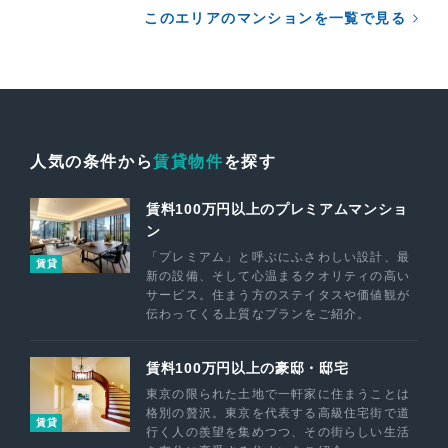
このエリアのマンションを一覧で見る
人気の条件から
賃貸物件
を探す
賃料100万円以上のプレミアムマンショ
ン
「プレミアム」と呼ぶにふさわしい設計、最
賃貸
新の設備、そして心温まるクオリティの高い
サービス。住まう方のステイタスや価値観が
伝わってくる上質なプランをご紹介。
賃料100万円以上の豪邸・邸宅
東京の限られた土地で一軒家に住まうことは
格別の贅沢。東京を代表する高級住宅街で道
賃貸
行く人の羨望を集めつつ、その街らしい生活