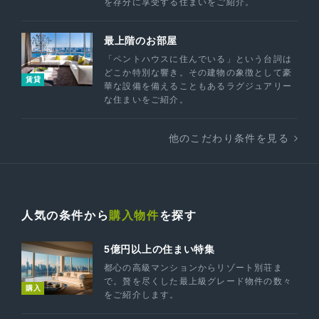
を存分に享受する住まいをご紹介。
最上階のお部屋
「ペントハウスに住んでいる」という台詞は
どこか特別な響き。その建物の象徴として豪
賃貸
華な設備を備えることもあるラグジュアリー
な住まいをご紹介。
他のこだわり条件を見る
人気の条件から
購入物件
を探す
5億円以上の住まい特集
都心の高級マンションからリゾート別荘ま
で。贅を尽くした最上級グレード物件の数々
購入
をご紹介します。