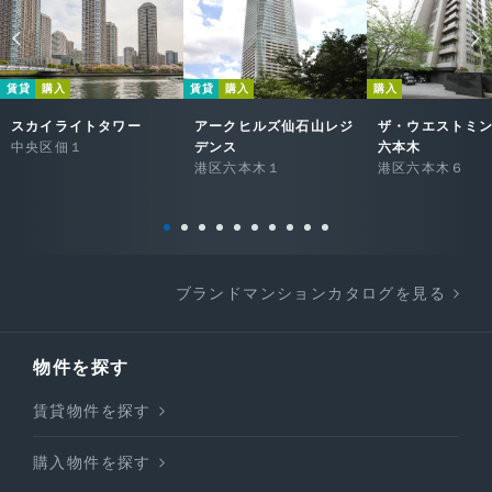
賃貸
購入
賃貸
購入
購入
スカイライトタワー
アークヒルズ仙石山レジ
ザ・ウエストミ
中央区佃１
デンス
六本木
港区六本木１
港区六本木６
ブランドマンションカタログを見る
物件を探す
賃貸物件を探す
購入物件を探す