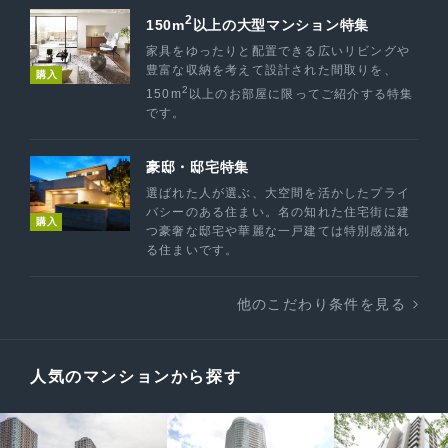
2
150m
以上の大型マンション特集
家具をゆったりと配置できる広いリビングや
豊富な収納を考えて設計された間取りを、
購入
2
150m
以上のお部屋に限ってご紹介する特集
です。
豪邸・邸宅特集
選ばれた人が選ぶ、大空間を活かしたプライ
バシーのある住まい。名の知れた住宅街に建
購入
つ豪奢な邸宅や華麗な一戸建ては特別感溢れ
る住まいです。
他のこだわり条件を見る
人気のマンションから探す