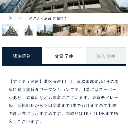
01
14
アクティ汐留 外観ひき
7
0
建物情報
賃貸
件
購入
件
【アクティ汐留】港区海岸1丁目、浜松町駅徒歩4分の場
所に建つ賃貸タワーマンションです。1階にはスーパー
があり、飲食店なども豊富にございます。東京モノレー
ル・浜松町駅から羽田空港まで1本で行けますので出張
の多い方にもおすすめです。間取りは1K～4LDKまで幅
広くございます。