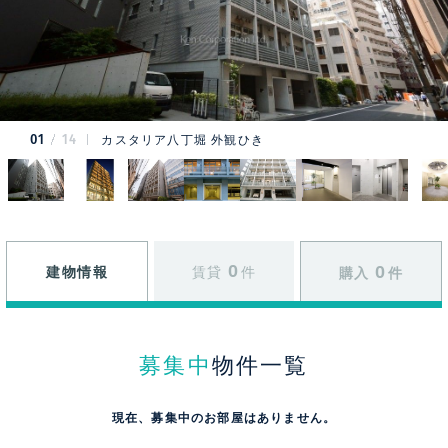
01
14
カスタリア八丁堀 外観ひき
0
0
建物情報
賃貸
件
購入
件
募集中
物件一覧
現在、募集中のお部屋はありません。