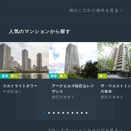
他のこだわり条件を見る
人気のマンションから探す
賃貸
購入
賃貸
購入
購入
スカイライトタワー
アークヒルズ仙石山レジ
ザ・ウエストミ
中央区佃１
デンス
六本木
港区六本木１
港区六本木６
ブランドマンションカタログを見る