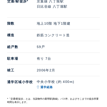
交通/駅徒歩*
京葉線 八丁堀駅
日比谷線 八丁堀駅
階数
地上10階 地下1階建
構造
鉄筋コンクリート造
総戸数
59戸
駐車場
有り 7台
竣工
2006年2月
中央小学校 (約 400m)
通学区域小学校
通学経路
*「交通/駅徒歩」とは、当該物件の最寄駅(路線)、バス停、およびそこまでの徒歩所要
時間を表示します。