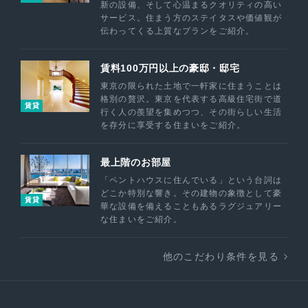
新の設備、そして心温まるクオリティの高い
サービス。住まう方のステイタスや価値観が
伝わってくる上質なプランをご紹介。
賃料100万円以上の豪邸・邸宅
東京の限られた土地で一軒家に住まうことは
格別の贅沢。東京を代表する高級住宅街で道
賃貸
行く人の羨望を集めつつ、その街らしい生活
を存分に享受する住まいをご紹介。
最上階のお部屋
「ペントハウスに住んでいる」という台詞は
どこか特別な響き。その建物の象徴として豪
賃貸
華な設備を備えることもあるラグジュアリー
な住まいをご紹介。
他のこだわり条件を見る