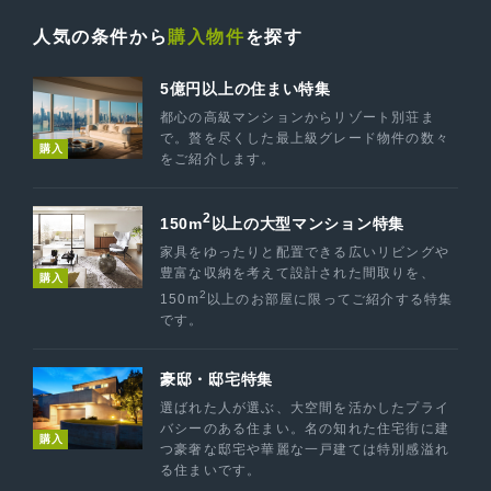
人気の条件から
購入物件
を探す
5億円以上の住まい特集
都心の高級マンションからリゾート別荘ま
で。贅を尽くした最上級グレード物件の数々
購入
をご紹介します。
2
150m
以上の大型マンション特集
家具をゆったりと配置できる広いリビングや
豊富な収納を考えて設計された間取りを、
購入
2
150m
以上のお部屋に限ってご紹介する特集
です。
豪邸・邸宅特集
選ばれた人が選ぶ、大空間を活かしたプライ
バシーのある住まい。名の知れた住宅街に建
購入
つ豪奢な邸宅や華麗な一戸建ては特別感溢れ
る住まいです。