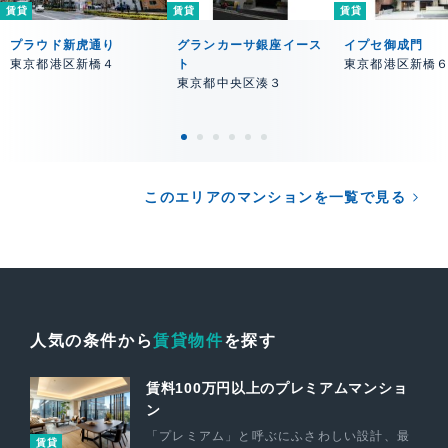
賃貸
賃貸
賃貸
プラウド新虎通り
グランカーサ銀座イース
イプセ御成門
東京都港区新橋４
ト
東京都港区新橋
東京都中央区湊３
このエリアのマンションを一覧で見る
人気の条件から
賃貸物件
を探す
賃料100万円以上のプレミアムマンショ
ン
「プレミアム」と呼ぶにふさわしい設計、最
賃貸