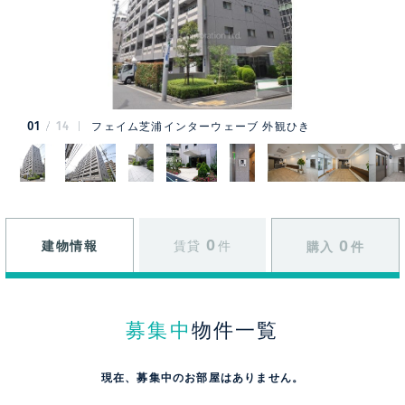
01
14
フェイム芝浦インターウェーブ 外観ひき
0
0
建物情報
賃貸
件
購入
件
募集中
物件一覧
現在、募集中のお部屋はありません。