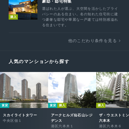
豪邸・邸宅特集
選ばれた人が選ぶ、大空間を活かしたプライ
バシーのある住まい。名の知れた住宅街に建
購入
つ豪奢な邸宅や華麗な一戸建ては特別感溢れ
る住まいです。
他のこだわり条件を見る
人気のマンションから探す
賃貸
賃貸
購入
購入
スカイライトタワー
アークヒルズ仙石山レジ
ザ・ウエストミ
中央区佃１
デンス
六本木
港区六本木１
港区六本木６