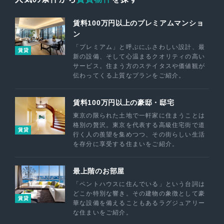
賃料100万円以上のプレミアムマンショ
ン
「プレミアム」と呼ぶにふさわしい設計、最
賃貸
新の設備、そして心温まるクオリティの高い
サービス。住まう方のステイタスや価値観が
伝わってくる上質なプランをご紹介。
賃料100万円以上の豪邸・邸宅
東京の限られた土地で一軒家に住まうことは
格別の贅沢。東京を代表する高級住宅街で道
賃貸
行く人の羨望を集めつつ、その街らしい生活
を存分に享受する住まいをご紹介。
最上階のお部屋
「ペントハウスに住んでいる」という台詞は
どこか特別な響き。その建物の象徴として豪
賃貸
華な設備を備えることもあるラグジュアリー
な住まいをご紹介。