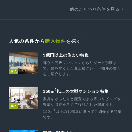
他のこだわり条件を見る
人気の条件から
購入物件
を探す
5億円以上の住まい特集
都心の高級マンションからリゾート別荘ま
で。贅を尽くした最上級グレード物件の数々
購入
をご紹介します。
2
150m
以上の大型マンション特集
家具をゆったりと配置できる広いリビングや
豊富な収納を考えて設計された間取りを、
購入
2
150m
以上のお部屋に限ってご紹介する特集
です。