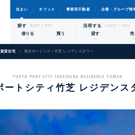
住まい
オフィス
事業用不動産
企業・グループ情
探す
活用する
RENT / BUY
LEASE / SELL
借りる
買う
貸す
売
級賃貸住宅
東京ポートシティ竹芝 レジデンスタワー
TOKYO PORT CITY TAKESHIBA RESIDENCE TOWER
ポートシティ竹芝 レジデンス