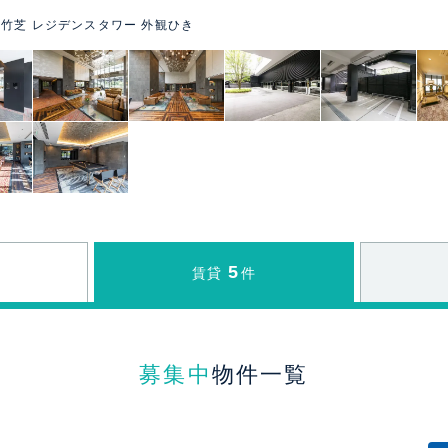
竹芝 レジデンスタワー 外観ひき
5
賃貸
件
募集中
物件一覧