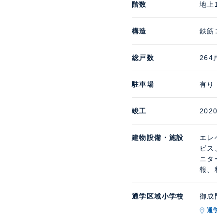
階数
地上
構造
鉄筋
総戸数
264
駐車場
有り 
竣工
202
建物設備・施設
エレ
ビス
ニタ
報、
通学区域小学校
御成門
通