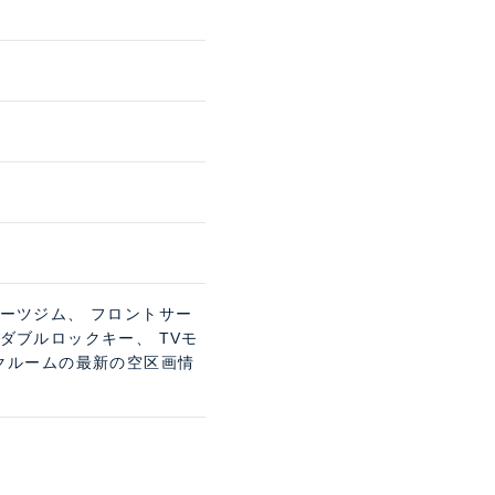
ポーツジム、 フロントサー
ダブルロックキー、 TVモ
ンクルームの最新の空区画情