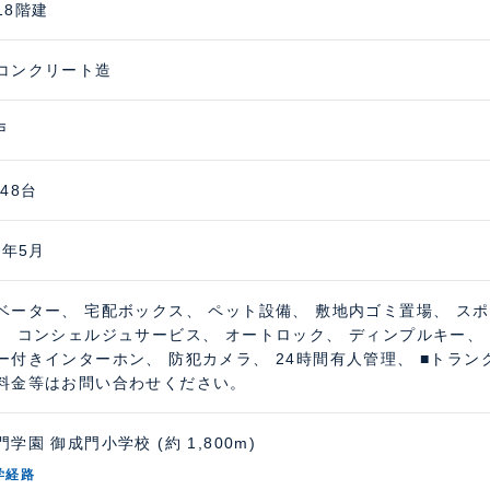
18階建
コンクリート造
戸
48台
0年5月
ベーター、 宅配ボックス、 ペット設備、 敷地内ゴミ置場、 ス
、 コンシェルジュサービス、 オートロック、 ディンプルキー、 
ー付きインターホン、 防犯カメラ、 24時間有人管理、 ■トラ
料金等はお問い合わせください。
学園 御成門小学校 (約 1,800m)
学経路