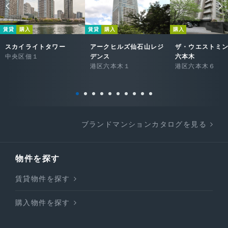
賃貸
購入
賃貸
購入
購入
スカイライトタワー
アークヒルズ仙石山レジ
ザ・ウエストミ
中央区佃１
デンス
六本木
港区六本木１
港区六本木６
ブランドマンションカタログを見る
物件を探す
賃貸物件を探す
購入物件を探す