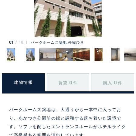
01
10
パークホームズ築地 外観ひき
0
0
建物情報
賃貸
件
購入
件
パークホームズ築地は、大通りから一本中に入ってお
り、あかつき公園前の緑と調和する落ち着いた環境で
す。ソファを配したエントランスホールがホテルライク
で高級感ある空間を演出しています。