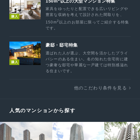
150m
以上の大型マンション特集
家具をゆったりと配置できる広いリビングや
豊富な収納を考えて設計された間取りを、
購入
2
150m
以上のお部屋に限ってご紹介する特集
です。
豪邸・邸宅特集
選ばれた人が選ぶ、大空間を活かしたプライ
バシーのある住まい。名の知れた住宅街に建
購入
つ豪奢な邸宅や華麗な一戸建ては特別感溢れ
る住まいです。
他のこだわり条件を見る
人気のマンションから探す