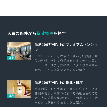
人気の条件から
賃貸物件
を探す
賃料100万円以上のプレミアムマンショ
ン
「プレミアム」と呼ぶにふさわしい設計、最
賃貸
新の設備、そして心温まるクオリティの高い
サービス。住まう方のステイタスや価値観が
伝わってくる上質なプランをご紹介。
賃料100万円以上の豪邸・邸宅
東京の限られた土地で一軒家に住まうことは
格別の贅沢。東京を代表する高級住宅街で道
賃貸
行く人の羨望を集めつつ、その街らしい生活
を存分に享受する住まいをご紹介。