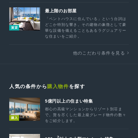
最上階のお部屋
「ペントハウスに住んでいる」という台詞は
どこか特別な響き。その建物の象徴として豪
賃貸
華な設備を備えることもあるラグジュアリー
な住まいをご紹介。
他のこだわり条件を見る
人気の条件から
購入物件
を探す
5億円以上の住まい特集
都心の高級マンションからリゾート別荘ま
で。贅を尽くした最上級グレード物件の数々
購入
をご紹介します。
2