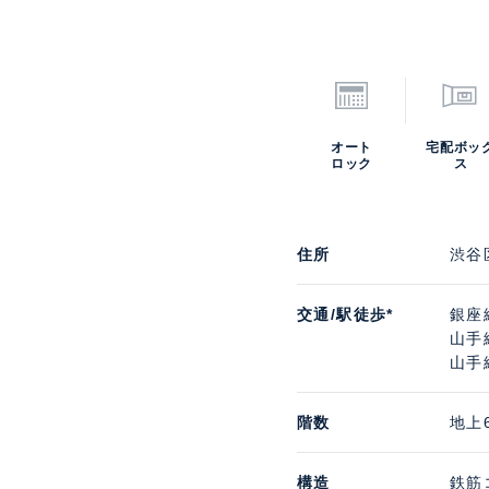
オート
宅配ボッ
ロック
ス
住所
渋谷
交通/駅徒歩*
銀座
山手
山手
階数
地上
構造
鉄筋