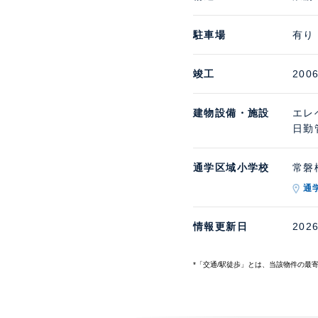
駐車場
有り
竣工
200
建物設備・施設
エレ
日勤
通学区域小学校
常磐松
通
情報更新日
202
*「交通/駅徒歩」とは、当該物件の最