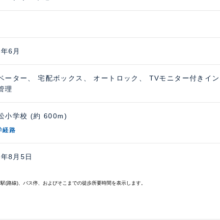
6年6月
ベーター、 宅配ボックス、 オートロック、 TVモニター付きイ
管理
小学校 (約 600m)
学経路
6年8月5日
寄駅(路線)、バス停、およびそこまでの徒歩所要時間を表示します。