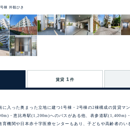
2号棟 外観ひき
1
賃貸
件
南に入った奥まった立地に建つ1号棟・2号棟の2棟構成の賃貸マ
500m)・恵比寿駅(1,200m)へのバスがある他、表参道駅(1,400m)
教育機関や日本赤十字医療センターもあり、子どもや高齢者のい