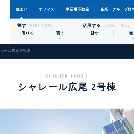
住まい
オフィス
事業用不動産
企業・グループ情
探す
活用する
RENT / BUY
LEASE / SELL
借りる
買う
貸す
売
レール広尾 2号棟
SCHALLER HIROO 2
シャレール広尾 2号棟