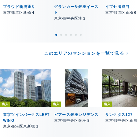
プラウド新虎通り
グランカーサ銀座イース
イプセ御成門
東京都港区新橋４
ト
東京都港区新橋
東京都中央区湊３
このエリアのマンションを一覧で見る
購入
購入
購入
東京ツインパークスLEFT
ピアース銀座レジデンス
サンクタス127
WING
東京都中央区銀座８
東京都中央区新
東京都港区東新橋１