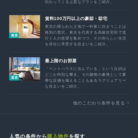
伝わってくる上質なプランをご紹介。
賃料100万円以上の豪邸・邸宅
東京の限られた土地で一軒家に住まうことは
格別の贅沢。東京を代表する高級住宅街で道
賃貸
行く人の羨望を集めつつ、その街らしい生活
を存分に享受する住まいをご紹介。
最上階のお部屋
「ペントハウスに住んでいる」という台詞は
どこか特別な響き。その建物の象徴として豪
賃貸
華な設備を備えることもあるラグジュアリー
な住まいをご紹介。
他のこだわり条件を見る
人気の条件から
購入物件
を探す