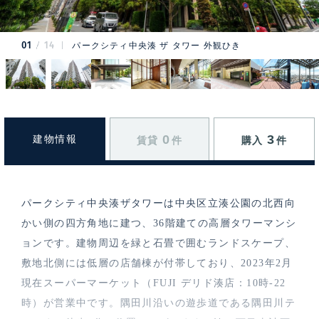
01
14
パークシティ中央湊 ザ タワー 外観ひき
0
3
建物情報
賃貸
件
購入
件
パークシティ中央湊ザタワーは中央区立湊公園の北西向
かい側の四方角地に建つ、36階建ての高層タワーマンシ
ョンです。建物周辺を緑と石畳で囲むランドスケープ、
敷地北側には低層の店舗棟が付帯しており、2023年2月
現在スーパーマーケット（FUJI デリド湊店：10時-22
時）が営業中です。隅田川沿いの遊歩道である隅田川テ