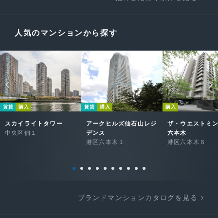
人気のマンションから探す
賃貸
購入
賃貸
購入
購入
スカイライトタワー
アークヒルズ仙石山レジ
ザ・ウエストミ
中央区佃１
デンス
六本木
港区六本木１
港区六本木６
ブランドマンションカタログを見る