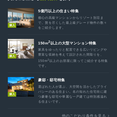
5億円以上の住まい特集
都心の高級マンションからリゾート別荘ま
で。贅を尽くした最上級グレード物件の数々
購入
をご紹介します。
2
150m
以上の大型マンション特集
家具をゆったりと配置できる広いリビングや
豊富な収納を考えて設計された間取りを、
購入
2
150m
以上のお部屋に限ってご紹介する特集
です。
豪邸・邸宅特集
選ばれた人が選ぶ、大空間を活かしたプライ
バシーのある住まい。名の知れた住宅街に建
購入
つ豪奢な邸宅や華麗な一戸建ては特別感溢れ
る住まいです。
他のこだわり条件を見る