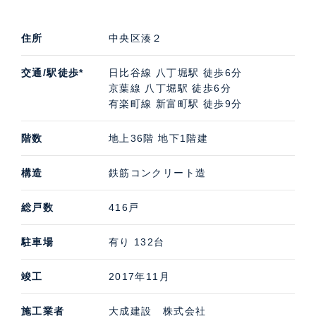
パークシティ中央湊ザタワーの中古住宅購入・賃貸・売
却査定などのご相談は、高級不動産の取扱いに特化した
住所
中央区湊２
ケン・コーポレーションにお任せください。担当は銀座
湾岸支店です。パークシティ中央湊ザタワーの募集（貸
交通/駅徒歩*
日比谷線 八丁堀駅 徒歩6分
す・売る）に際しての価格・賃料などお気軽にご連絡い
京葉線 八丁堀駅 徒歩6分
ただければ幸いです。
有楽町線 新富町駅 徒歩9分
階数
地上36階 地下1階建
構造
鉄筋コンクリート造
総戸数
416戸
駐車場
有り 132台
竣工
2017年11月
施工業者
大成建設 株式会社