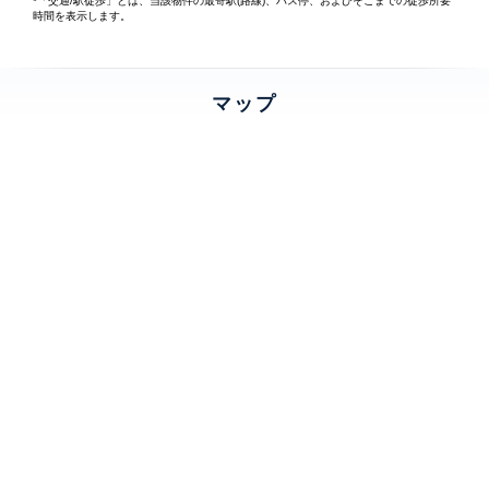
*「交通/駅徒歩」とは、当該物件の最寄駅(路線)、バス停、およびそこまでの徒歩所要
時間を表示します。
マップ