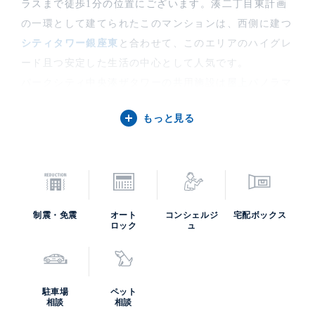
ラスまで徒歩1分の位置にございます。湊二丁目東計画
の一環として建てられたこのマンションは、西側に建つ
シティタワー銀座東
と合わせて、このエリアのハイグレ
ード且つ安定した生活の中心として人気です。
パークシティ中央湊ザタワーの共用施設は屋上パノラマ
ビューのスカイガーデンをはじめ、エグゼクティブラウ
もっと見る
ンジ・リバービューラウンジ・リバーガーデン・スタデ
ィカフェ・ライブラリー・オーナーズスイートと、全
416戸のタワーマンションならではのスケールメリット
を享受できる充実した物件です。駐車場は132台。
山手線「東京駅」徒歩20分という好アクセス。「都心に
制震・免震
オート
コンシェルジ
宅配ボックス
住む」という言葉が似合うタワーマンションとなってお
ロック
ュ
ります。道路を挟んで西側には
シティタワー銀座東
が聳
えております。三井不動産レジデンシャルの提供するマ
ンションブランドシリーズ「パークシティ」の一作で
駐車場
ペット
す。
相談
相談