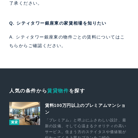
了承ください。
Q. シティタワー銀座東の家賃相場を知りたい
A. シティタワー銀座東の物件ごとの賃料については
こ
ちら
からご確認ください。
人気の条件から
賃貸物件
を探す
賃料100万円以上のプレミアムマンショ
ン
「プレミアム」と呼ぶにふさわしい設計、最
賃貸
新の設備、そして心温まるクオリティの高い
サービス。住まう方のステイタスや価値観が
伝わってくる上質なプランをご紹介。