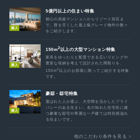
5億円以上の住まい特集
都心の高級マンションからリゾート別荘ま
で。贅を尽くした最上級グレード物件の数々
購入
をご紹介します。
2
150m
以上の大型マンション特集
家具をゆったりと配置できる広いリビングや
豊富な収納を考えて設計された間取りを、
購入
2
150m
以上のお部屋に限ってご紹介する特集
です。
豪邸・邸宅特集
選ばれた人が選ぶ、大空間を活かしたプライ
バシーのある住まい。名の知れた住宅街に建
購入
つ豪奢な邸宅や華麗な一戸建ては特別感溢れ
る住まいです。
他のこだわり条件を見る