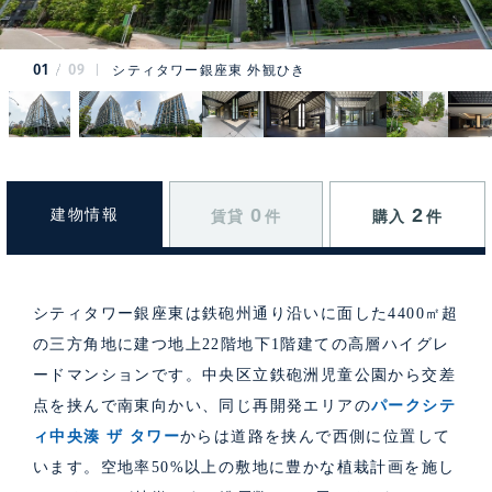
01
09
シティタワー銀座東 外観ひき
0
2
建物情報
賃貸
件
購入
件
シティタワー銀座東は鉄砲州通り沿いに面した4400㎡超
の三方角地に建つ地上22階地下1階建ての高層ハイグレ
ードマンションです。中央区立鉄砲洲児童公園から交差
点を挟んで南東向かい、同じ再開発エリアの
パークシテ
ィ中央湊 ザ タワー
からは道路を挟んで西側に位置して
います。空地率50%以上の敷地に豊かな植栽計画を施し