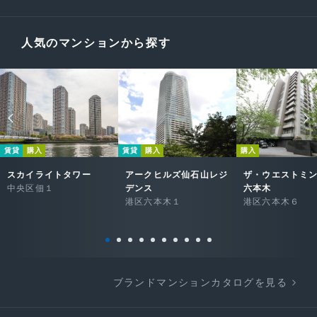
人気のマンションから探す
賃貸
購入
賃貸
購入
購入
スカイライトタワー
アークヒルズ仙石山レジ
ザ・ウエストミ
中央区佃１
デンス
六本木
港区六本木１
港区六本木６
ブランドマンションカタログを見る