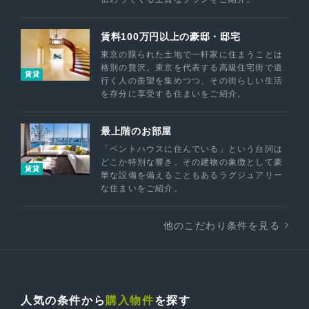
賃料100万円以上の豪邸・邸宅
東京の限られた土地で一軒家に住まうことは
格別の贅沢。東京を代表する高級住宅街で道
賃貸
行く人の羨望を集めつつ、その街らしい生活
を存分に享受する住まいをご紹介。
最上階のお部屋
「ペントハウスに住んでいる」という台詞は
どこか特別な響き。その建物の象徴として豪
賃貸
華な設備を備えることもあるラグジュアリー
な住まいをご紹介。
他のこだわり条件を見る
人気の条件から
購入物件
を探す