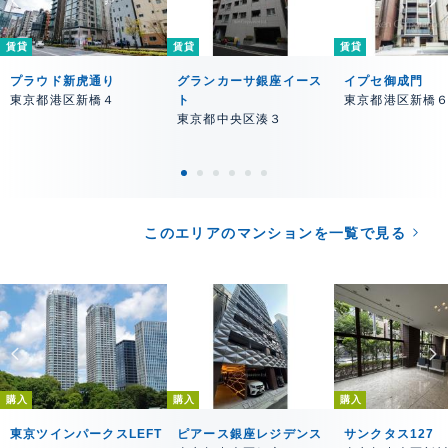
賃貸
賃貸
賃貸
プラウド新虎通り
グランカーサ銀座イース
イプセ御成門
東京都港区新橋４
ト
東京都港区新橋
東京都中央区湊３
このエリアのマンションを一覧で見る
購入
購入
購入
東京ツインパークスLEFT
ピアース銀座レジデンス
サンクタス127