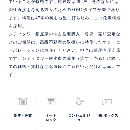
ていることが特徴です。総戸数は492戸、そのなかには
職住近接を考える方々のためのSOHOタイプが88戸あり
ます。構造は47本の杭を地盤に打ち込み、且つ免震構造
を採用。
シティタワー銀座東の中古住宅購入・賃貸・売却査定な
どのご相談は、高級不動産の取扱いに特化したケン・コ
ーポレーションにお任せください。担当は銀座湾岸支店
です。シティタワー銀座東の募集（貸す・売る）に際し
ての価格・賃料などお気軽にご連絡いただければ幸いで
す。
制震・免震
オート
コンシェルジ
宅配ボックス
ロック
ュ