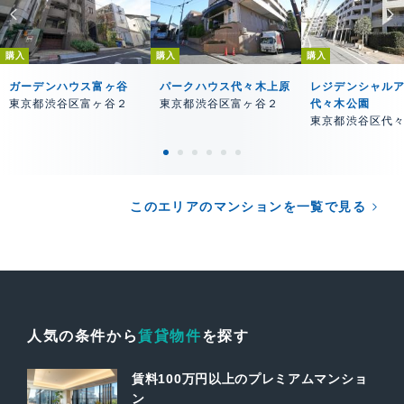
購入
購入
購入
ガーデンハウス富ヶ谷
パークハウス代々木上原
レジデンシャル
東京都渋谷区富ヶ谷２
東京都渋谷区富ヶ谷２
代々木公園
東京都渋谷区代
このエリアのマンションを一覧で見る
人気の条件から
賃貸物件
を探す
賃料100万円以上のプレミアムマンショ
ン