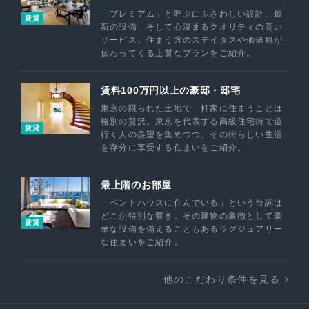
「プレミアム」と呼ぶにふさわしい設計、最
賃貸
新の設備、そして心温まるクオリティの高い
サービス。住まう方のステイタスや価値観が
伝わってくる上質なプランをご紹介。
賃料100万円以上の豪邸・邸宅
東京の限られた土地で一軒家に住まうことは
格別の贅沢。東京を代表する高級住宅街で道
賃貸
行く人の羨望を集めつつ、その街らしい生活
を存分に享受する住まいをご紹介。
最上階のお部屋
「ペントハウスに住んでいる」という台詞は
どこか特別な響き。その建物の象徴として豪
賃貸
華な設備を備えることもあるラグジュアリー
な住まいをご紹介。
他のこだわり条件を見る