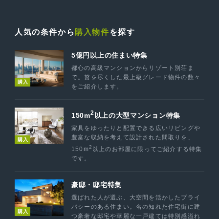
人気の条件から
購入物件
を探す
5億円以上の住まい特集
都心の高級マンションからリゾート別荘ま
で。贅を尽くした最上級グレード物件の数々
購入
をご紹介します。
2
150m
以上の大型マンション特集
家具をゆったりと配置できる広いリビングや
豊富な収納を考えて設計された間取りを、
購入
2
150m
以上のお部屋に限ってご紹介する特集
です。
豪邸・邸宅特集
選ばれた人が選ぶ、大空間を活かしたプライ
バシーのある住まい。名の知れた住宅街に建
購入
つ豪奢な邸宅や華麗な一戸建ては特別感溢れ