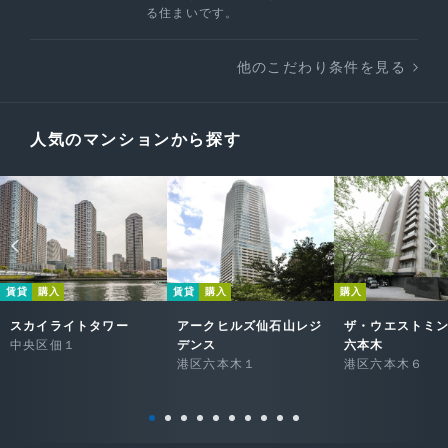
る住まいです。
他のこだわり条件を見る
人気のマンションから探す
賃貸
購入
賃貸
購入
購入
スカイライトタワー
アークヒルズ仙石山レジ
ザ・ウエストミ
中央区佃１
デンス
六本木
港区六本木１
港区六本木６