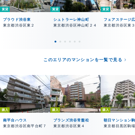
賃貸
賃貸
賃貸
プラウド渋谷東
シュトラーレ神山町
フェアステージ
東京都渋谷区東２
東京都渋谷区神山町２４
東京都渋谷区東
このエリアのマンションを一覧で見る
購入
購入
購入
南平台ハウス
ブランズ渋谷常盤松
朝日マンション
東京都渋谷区南平台町７
東京都渋谷区東４
東京都目黒区駒