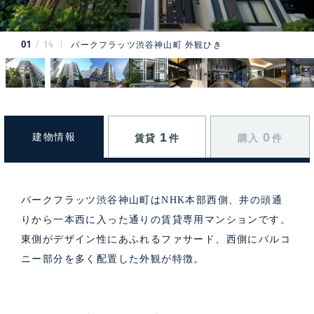
01
14
パークフラッツ渋谷神山町 外観ひき
1
0
建物情報
賃貸
件
購入
件
パークフラッツ渋谷神山町はNHK本部西側、井の頭通
りから一本西に入った通りの賃貸専用マンションです。
東側がデザイン性にあふれるファサード、西側にバルコ
ニー部分を多く配置した外観が特徴。