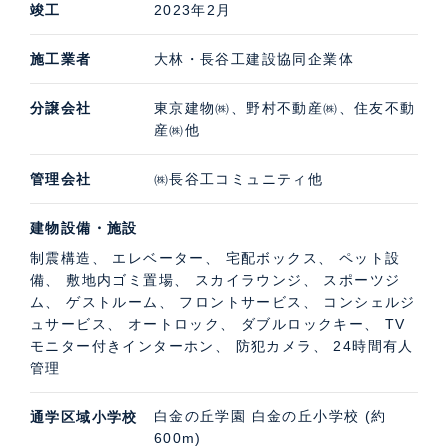
竣工
2023年2月
年5月）、11,500万円（2023年6月）、15,850万円
（2023年7月）、13,800万円（2023年7月）、12,600万
施工業者
大林・長谷工建設協同企業体
円（2023年8月）、14,000万円（2023年9月）、72,000
万円（2023年10月）、14,980万円（2023年10月）
分譲会社
東京建物㈱、野村不動産㈱、住友不動
産㈱他
管理会社
㈱長谷工コミュニティ他
建物設備・施設
制震構造、 エレベーター、 宅配ボックス、 ペット設
備、 敷地内ゴミ置場、 スカイラウンジ、 スポーツジ
ム、 ゲストルーム、 フロントサービス、 コンシェルジ
ュサービス、 オートロック、 ダブルロックキー、 TV
モニター付きインターホン、 防犯カメラ、 24時間有人
管理
白金の丘学園 白金の丘小学校 (約
通学区域小学校
600m)