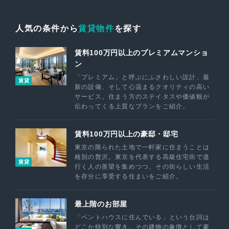
人気の条件から
賃貸物件
を探す
賃料100万円以上のプレミアムマンショ
ン
「プレミアム」と呼ぶにふさわしい設計、最
賃貸
新の設備、そして心温まるクオリティの高い
サービス。住まう方のステイタスや価値観が
伝わってくる上質なプランをご紹介。
賃料100万円以上の豪邸・邸宅
東京の限られた土地で一軒家に住まうことは
格別の贅沢。東京を代表する高級住宅街で道
賃貸
行く人の羨望を集めつつ、その街らしい生活
を存分に享受する住まいをご紹介。
最上階のお部屋
「ペントハウスに住んでいる」という台詞は
どこか特別な響き。その建物の象徴として豪