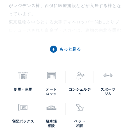
がレジデンス棟、西側に医療施設などが入居する棟とな
っています。
東京建物を中心とする大手ディベロッパー5社によりプ
ロデュースされた白金ザ・スカイは、建物の南北を囲む
ように緑のプロムナードを配置、１～２階は商業施設や
子育て支援施設とし、賑わいと落ち着いた生活環境を両
もっと見る
立することで、総戸数1247戸の世帯と周辺地域の活性化
を推進する住まいです。
居室部分では二重床・二重天井、そして防音サッシ・乾
式耐火遮音壁の採用により落ち着いた生活環境の構築を
推進。近年の大型開発で注目されている非常用発電機も
制震・免震
オート
コンシェルジ
スポーツ
ロック
ュ
ジム
共用部に備えており、災害時の対応も考えた造りとなっ
ています。 白金ザ・スカイでは「世代を超え、世界に
誇れる」をコンセプトとしたデザインを内装・共用部に
あつらえており、水と光を用いた趣向のエントランスホ
宅配ボックス
駐車場
ペット
相談
相談
ールなど、モダン且つ普遍的なデザインにそれを感じる