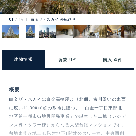
01
14
白金ザ・スカイ 外観ひき
9
4
建物情報
賃貸
件
購入
件
概要
白金ザ・スカイは白金高輪駅より北側、古川沿いの東西
に広い11,000m²超の敷地に建つ、「白金一丁目東部北
地区第一種市街地再開発事業」で誕生した二棟（レジデ
ンス棟・タワー棟）からなる大型分譲マンションです。
敷地東側が地上45階建地下1階建のタワー棟、中央西側