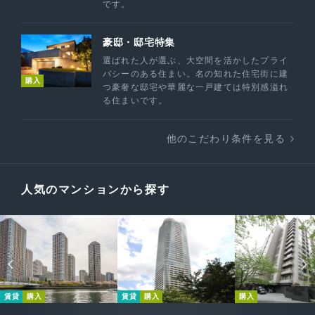
です。
豪邸・邸宅特集
選ばれた人が選ぶ、大空間を活かしたプライ
バシーのある住まい。名の知れた住宅街に建
購入
つ豪奢な邸宅や華麗な一戸建ては特別感溢れ
る住まいです。
他のこだわり条件を見る
人気のマンションから探す
賃貸
購入
賃貸
購入
購入