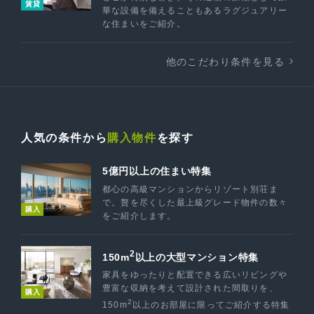
賃貸
華な設備を備えることもあるラグジュアリー
な住まいをご紹介。
他のこだわり条件を見る
人気の条件から
購入物件
を探す
5億円以上の住まい特集
都心の高級マンションからリゾート別荘ま
で。贅を尽くした最上級グレード物件の数々
購入
をご紹介します。
2
150m
以上の大型マンション特集
家具をゆったりと配置できる広いリビングや
豊富な収納を考えて設計された間取りを、
購入
2
150m
以上のお部屋に限ってご紹介する特集