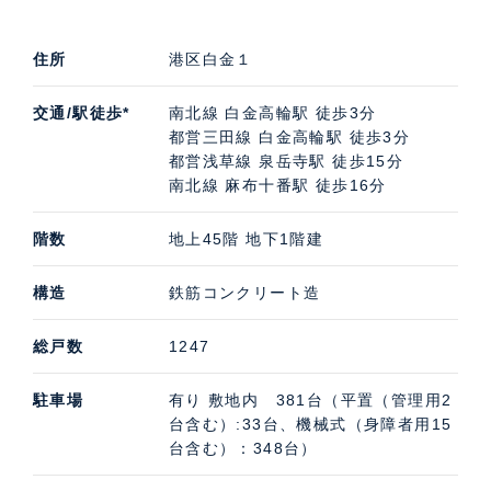
ことができます。
白金ザ・スカイの中古住宅購入・賃貸・売却査定などの
住所
港区白金１
ご相談は、高級不動産の取扱いに特化したケン・コーポ
交通/駅徒歩*
南北線 白金高輪駅 徒歩3分
レーションにお任せください。賃貸担当は国内部、売買
都営三田線 白金高輪駅 徒歩3分
担当は住宅営業部です。白金ザ・スカイの募集（貸す・
都営浅草線 泉岳寺駅 徒歩15分
売る）に際しての価格・賃料などお気軽にご連絡いただ
南北線 麻布十番駅 徒歩16分
ければ幸いです。
階数
地上45階 地下1階建
当社売買契約実績（2022年1月～2024年4月）
構造
鉄筋コンクリート造
当該物件内で、上記期間内に当社仲介で契約した物件の
総戸数
1247
価格と時期を掲示いたします。（部屋号・階数などは非
公開とさせていただいております。）
駐車場
有り 敷地内 381台（平置（管理用2
16,000万円（2023年2月）、26,000万円（2023年3
台含む）:33台、機械式（身障者用15
台含む）：348台）
月）、25,000万円（2023年3月）、22,600万円（2023年
3月）、83,000万円（2023年4月）、19,700万円（2023