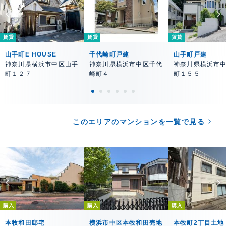
賃貸
賃貸
賃貸
山手町E HOUSE
千代崎町戸建
山手町戸建
神奈川県横浜市中区山手
神奈川県横浜市中区千代
神奈川県横浜市
町１２７
崎町４
町１５５
このエリアのマンションを一覧で見る
購入
購入
購入
本牧和田邸宅
横浜市中区本牧和田売地
本牧町2丁目土地