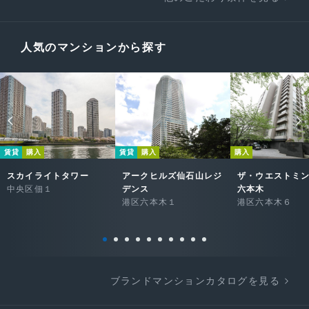
人気のマンションから探す
賃貸
購入
賃貸
購入
購入
スカイライトタワー
アークヒルズ仙石山レジ
ザ・ウエストミ
中央区佃１
デンス
六本木
港区六本木１
港区六本木６
ブランドマンションカタログを見る