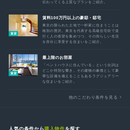
伝わってくる上質なプランをご紹介。
賃料100万円以上の豪邸・邸宅
東京の限られた土地で一軒家に住まうことは
格別の贅沢。東京を代表する高級住宅街で道
賃貸
行く人の羨望を集めつつ、その街らしい生活
を存分に享受する住まいをご紹介。
最上階のお部屋
「ペントハウスに住んでいる」という台詞は
どこか特別な響き。その建物の象徴として豪
賃貸
華な設備を備えることもあるラグジュアリー
な住まいをご紹介。
他のこだわり条件を見る
人気の条件から
購入物件
を探す