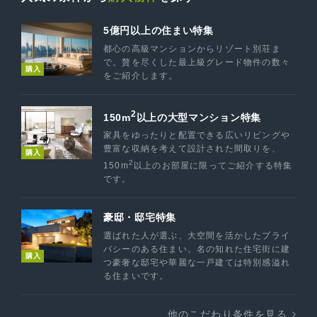
5億円以上の住まい特集
都心の高級マンションからリゾート別荘ま
で。贅を尽くした最上級グレード物件の数々
購入
をご紹介します。
2
150m
以上の大型マンション特集
家具をゆったりと配置できる広いリビングや
豊富な収納を考えて設計された間取りを、
購入
2
150m
以上のお部屋に限ってご紹介する特集
です。
豪邸・邸宅特集
選ばれた人が選ぶ、大空間を活かしたプライ
バシーのある住まい。名の知れた住宅街に建
購入
つ豪奢な邸宅や華麗な一戸建ては特別感溢れ
る住まいです。
他のこだわり条件を見る