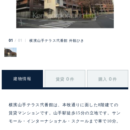
01
01
横濱山手テラス弐番館 外観ひき
0
0
建物情報
賃貸
件
購入
件
横濱山手テラス弐番館は、本牧通りに面した8階建ての
賃貸マンションです。山手駅徒歩15分の立地です。サン
モール・インターナショナル・スクールまで車で10分。