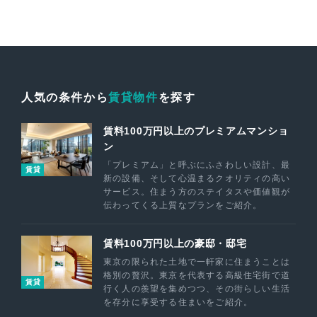
人気の条件から
賃貸物件
を探す
賃料100万円以上のプレミアムマンショ
ン
「プレミアム」と呼ぶにふさわしい設計、最
賃貸
新の設備、そして心温まるクオリティの高い
サービス。住まう方のステイタスや価値観が
伝わってくる上質なプランをご紹介。
賃料100万円以上の豪邸・邸宅
東京の限られた土地で一軒家に住まうことは
格別の贅沢。東京を代表する高級住宅街で道
賃貸
行く人の羨望を集めつつ、その街らしい生活
を存分に享受する住まいをご紹介。