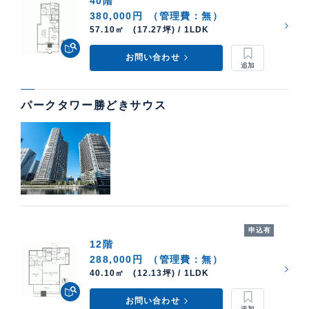
40階
ケン・コーポレーションでは、パークタワー勝どき の
380,000円
（管理費：無）
中古住宅購入・賃貸運用・売却査定などのご相談も承っ
57.10㎡ (17.27坪) / 1LDK
ています。高級不動産の取扱いに特化した当社 銀座湾
お問い合わせ
岸支店 が担当させていただきます。売却価格 や 貸し出
し賃料の算出など、柔軟に対応いたします。
貸したい方・売りたい方はこちら
パークタワー勝どきサウス
申込有
12階
288,000円
（管理費：無）
40.10㎡ (12.13坪) / 1LDK
お問い合わせ