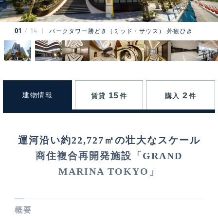
01
14
パークタワー勝どき（ミッド・サウス） 外観ひき
15
2
建物情報
賃貸
件
購入
件
運河沿い約22,727㎡の壮大なスケール
商住複合再開発施設「GRAND
MARINA TOKYO」
概要