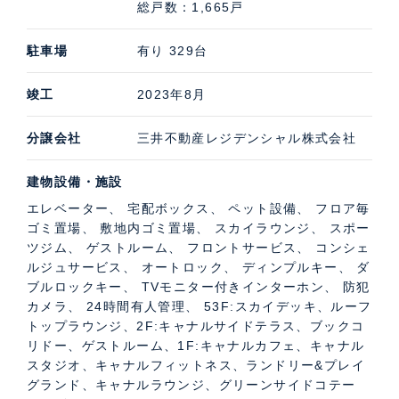
総戸数：1,665戸
能なゲストルーム、90㎡のジム・ゴルフレンジ、などが
あります。また、3階には会議室、個室ブース、リフレ
駐車場
有り 329台
ッシュスペースなどが設けられた約300㎡のコミュニテ
ィスペースがあります。
竣工
2023年8月
分譲会社
三井不動産レジデンシャル株式会社
パークタワー勝どきサウスの特徴的な共用施設
建物設備・施設
ダイナミックな解放感を実現した53～54階のルーフトッ
プラウンジは二層吹抜けの開放的な構造に加え、水盤を
エレベーター、 宅配ボックス、 ペット設備、 フロア毎
ゴミ置場、 敷地内ゴミ置場、 スカイラウンジ、 スポー
備えたスカイデッキがあることも特徴です。1階には飲
ツジム、 ゲストルーム、 フロントサービス、 コンシェ
み物と軽食メニューを揃えたのカフェや水と緑を感じら
ルジュサービス、 オートロック、 ディンプルキー、 ダ
れるフィットネス、2階には水と緑を感じながら過ごせ
ブルロックキー、 TVモニター付きインターホン、 防犯
カメラ、 24時間有人管理、 53F:スカイデッキ、ルーフ
るキャナルサイドテラスやブックコリドー、ゲストルー
トップラウンジ、2F:キャナルサイドテラス、ブックコ
ムなどがあります。
リドー、ゲストルーム、1F:キャナルカフェ、キャナル
スタジオ、キャナルフィットネス、ランドリー&プレイ
グランド、キャナルラウンジ、グリーンサイドコテー
共用部紹介動画