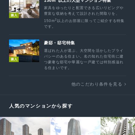
150m
以上の大型マンション特集
家具をゆったりと配置できる広いリビングや
豊富な収納を考えて設計された間取りを、
購入
2
150m
以上のお部屋に限ってご紹介する特集
です。
豪邸・邸宅特集
選ばれた人が選ぶ、大空間を活かしたプライ
バシーのある住まい。名の知れた住宅街に建
購入
つ豪奢な邸宅や華麗な一戸建ては特別感溢れ
る住まいです。
他のこだわり条件を見る
人気のマンションから探す