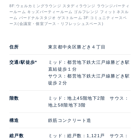
囲むように植栽が植えられており、2つのタワーの中心
8F:ウェルカミングラウンジ スタディラウンジ ラウンジパーティ
ールーム キッズパーティールーム ゴルフレンジ フィットネスル
には、新しい都心のシーサイドマリーナの中心として水
ーム パードナルスタジオ ゲストルーム 3F:コミュニティースペ
景を愉しむ「セントラルラグーン」と呼ばれる広場があ
ース(会議室・個室ブース・リフレッシュスペース)
ります。
また、パークタワー勝どきミッドの地下1階~3階にはク
住所
東京都中央区勝どき４丁目
リニックモール、スポーツアリーナ、スーパーマーケッ
ト・保育所が入居。パークタワー勝どきミッドは地下通
交通/駅徒歩*
ミッド：都営地下鉄大江戸線勝どき駅
路で駅直結、パークタワー勝どきサウスは庇のある貫通
直結徒歩１分
通路を通ってメトロパビリオン（新設駅出入口）まで駅
サウス：都営地下鉄大江戸線勝どき駅
徒歩２分
まで快適にアクセスできます。
階数
ミッド：地上45階地下2階 サウス：
地上58階地下3階
パークタワー勝どきミッドの特徴的な共用施設
8階にはホテルがテーマの共用施設が集約されていま
構造
鉄筋コンクリート造
す。水辺の眺望が広がるウェルカミングラウンジ、24時
間利用できるスタディラウンジ、宿泊もデイユースも可
総戸数
ミッド：総戸数：1,121戸 サウス：