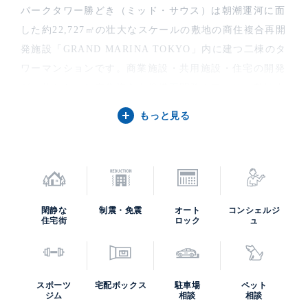
パークタワー勝どき（ミッド・サウス）は朝潮運河に面
した約22,727㎡の壮大なスケールの敷地の商住複合再開
発施設「GRAND MARINA TOKYO」内に建つ二棟のタ
ワーマンションです。商業施設・共用施設・住宅の開発
が一体となった商住複合大規模再開発タワーは、敷地中
央に建つ「パークタワー勝どきミッド」が地上45階地下
もっと見る
2階で清水建設による設計施工。敷地東南の「パークタ
ワー勝どきサウス」がトライスター構造の地上58階地下
3階で鹿島建設による設計施工。同一敷地内で2社のゼネ
コンが技術を尽くした建物です。いずれも水に浮かぶダ
イナミックで立体的な帆のフォームをイメージした緩や
閑静な
制震・免震
オート
コンシェルジ
住宅街
ロック
ュ
かな曲線を描くデザインです。
GRAND MARINA TOKYO 敷地全体について
スポーツ
宅配ボックス
駐車場
ペット
ジム
相談
相談
敷地にはバーベキューガーデンやショッピングデッキを