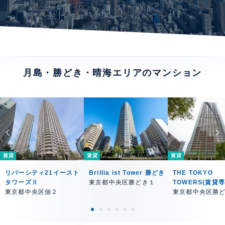
月島・勝どき・晴海エリアのマンション
賃貸
賃貸
賃貸
リバーシティ21イースト
Brillia ist Tower 勝どき
THE TOKYO
タワーズⅡ
東京都中央区勝どき１
TOWERS(賃貸
東京都中央区佃２
東京都中央区勝