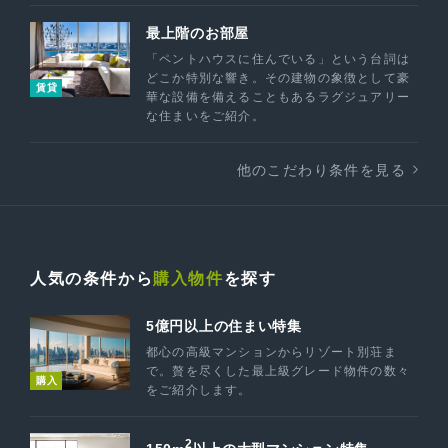
最上階のお部屋
「ペントハウスに住んでいる」という台詞は
どこか特別な響き。その建物の象徴として豪
賃貸
華な設備を備えることもあるラグジュアリー
な住まいをご紹介。
他のこだわり条件を見る
人気の条件から
購入物件
を探す
5億円以上の住まい特集
都心の高級マンションからリゾート別荘ま
で。贅を尽くした最上級グレード物件の数々
購入
をご紹介します。
2