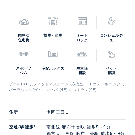
閑静な
制震・免震
オート
コンシェルジ
住宅街
ロック
ュ
スポーツ
宅配ボックス
駐車場
ペット
ジム
相談
相談
プール(B1F),フィットネスルーム /応接室(1F),ゲストルーム(3F).
バーラウンジ/ダイニンクバ-(4F).レストラン(6F)
住所
港区三田１
交通/駅徒歩*
南北線 麻布十番駅 徒歩5～9分
都営大江戸線 麻布十番駅 徒歩5～9分