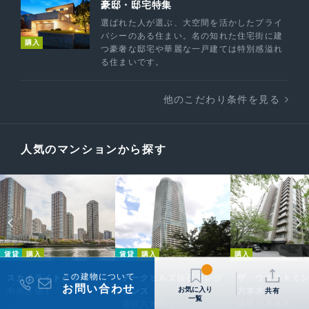
豪邸・邸宅特集
選ばれた人が選ぶ、大空間を活かしたプライ
バシーのある住まい。名の知れた住宅街に建
購入
つ豪奢な邸宅や華麗な一戸建ては特別感溢れ
る住まいです。
他のこだわり条件を見る
人気のマンションから探す
賃貸
購入
賃貸
購入
購入
この建物について
スカイライトタワー
アークヒルズ仙石山レジ
ザ・ウエストミ
お問い合わせ
中央区佃１
デンス
六本木
共有
港区六本木１
港区六本木６