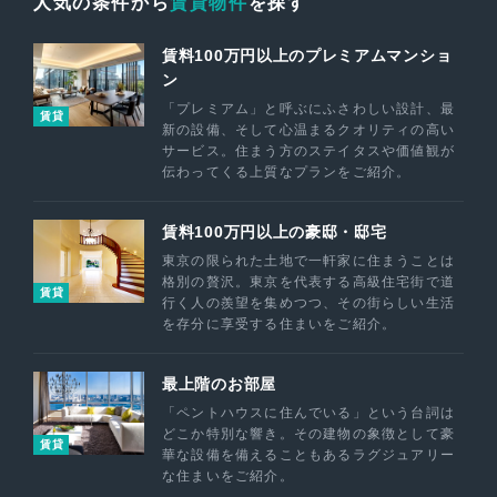
人気の条件から
賃貸物件
を探す
賃料100万円以上のプレミアムマンショ
ン
「プレミアム」と呼ぶにふさわしい設計、最
賃貸
新の設備、そして心温まるクオリティの高い
サービス。住まう方のステイタスや価値観が
伝わってくる上質なプランをご紹介。
賃料100万円以上の豪邸・邸宅
東京の限られた土地で一軒家に住まうことは
格別の贅沢。東京を代表する高級住宅街で道
賃貸
行く人の羨望を集めつつ、その街らしい生活
を存分に享受する住まいをご紹介。
最上階のお部屋
「ペントハウスに住んでいる」という台詞は
どこか特別な響き。その建物の象徴として豪
賃貸
華な設備を備えることもあるラグジュアリー
な住まいをご紹介。