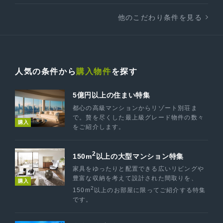
他のこだわり条件を見る
人気の条件から
購入物件
を探す
5億円以上の住まい特集
都心の高級マンションからリゾート別荘ま
で。贅を尽くした最上級グレード物件の数々
購入
をご紹介します。
2
150m
以上の大型マンション特集
家具をゆったりと配置できる広いリビングや
豊富な収納を考えて設計された間取りを、
購入
2
150m
以上のお部屋に限ってご紹介する特集
です。