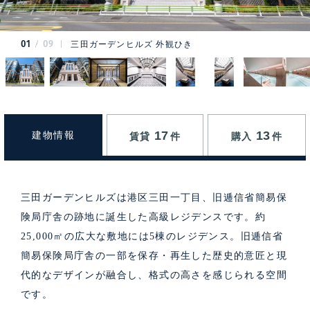
01
09
三田ガーデンヒルズ 外観ひき
17
13
建物情報
賃貸
件
購入
件
三田ガーデンヒルズは港区三田一丁目、旧逓信省簡易保
険局庁舎の跡地に誕生した高級レジデンスです。約
25,000㎡の広大な敷地には5棟のレジデンス。旧逓信省
簡易保険局庁舎の一部を保存・再生した歴史的意匠と現
代的なデザインが融合し、格式の高さを感じられる空間
です。