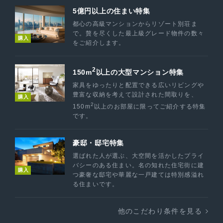
5億円以上の住まい特集
都心の高級マンションからリゾート別荘ま
で。贅を尽くした最上級グレード物件の数々
購入
をご紹介します。
2
150m
以上の大型マンション特集
家具をゆったりと配置できる広いリビングや
豊富な収納を考えて設計された間取りを、
購入
2
150m
以上のお部屋に限ってご紹介する特集
です。
豪邸・邸宅特集
選ばれた人が選ぶ、大空間を活かしたプライ
バシーのある住まい。名の知れた住宅街に建
購入
つ豪奢な邸宅や華麗な一戸建ては特別感溢れ
る住まいです。
他のこだわり条件を見る