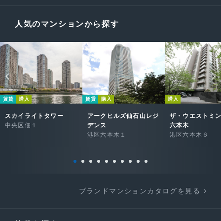
人気のマンションから探す
賃貸
購入
賃貸
購入
購入
スカイライトタワー
アークヒルズ仙石山レジ
ザ・ウエストミ
中央区佃１
デンス
六本木
港区六本木１
港区六本木６
ブランドマンションカタログを見る