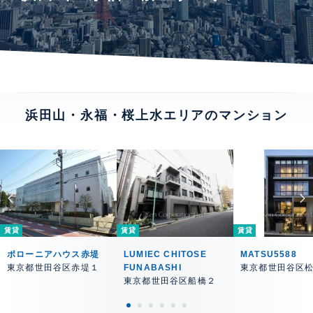
浜田山・永福・桜上水エリアのマンション
賃貸
賃貸
賃貸
ポローニアハウス赤堤
LUMIEC CHITOSE
MATSU5588
東京都世田谷区赤堤１
FUNABASHI
東京都世田谷区
東京都世田谷区船橋２