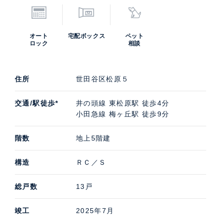
オート
宅配ボックス
ペット
ロック
相談
住所
世田谷区松原５
交通/駅徒歩*
井の頭線 東松原駅 徒歩4分
小田急線 梅ヶ丘駅 徒歩9分
階数
地上5階建
構造
ＲＣ／Ｓ
総戸数
13戸
竣工
2025年7月