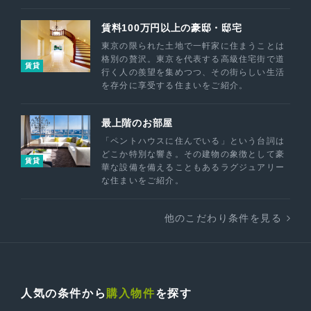
賃料100万円以上の豪邸・邸宅
東京の限られた土地で一軒家に住まうことは
格別の贅沢。東京を代表する高級住宅街で道
賃貸
行く人の羨望を集めつつ、その街らしい生活
を存分に享受する住まいをご紹介。
最上階のお部屋
「ペントハウスに住んでいる」という台詞は
どこか特別な響き。その建物の象徴として豪
賃貸
華な設備を備えることもあるラグジュアリー
な住まいをご紹介。
他のこだわり条件を見る
人気の条件から
購入物件
を探す