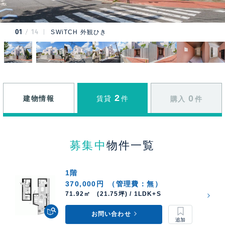
01
14
SWiTCH 外観ひき
2
0
建物情報
賃貸
件
購入
件
募集中
物件一覧
1階
370,000円
（管理費：無）
71.92㎡ (21.75坪) / 1LDK+S
お問い合わせ