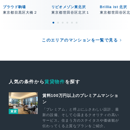
プラウド駒場
リビオメゾン東北沢
Brillia ist 北沢
東京都目黒区大橋２
東京都世田谷区北沢１
東京都世田谷区
このエリアのマンションを一覧で見る
人気の条件から
賃貸物件
を探す
賃料100万円以上のプレミアムマンショ
ン
「プレミアム」と呼ぶにふさわしい設計、最
賃貸
新の設備、そして心温まるクオリティの高い
サービス。住まう方のステイタスや価値観が
伝わってくる上質なプランをご紹介。