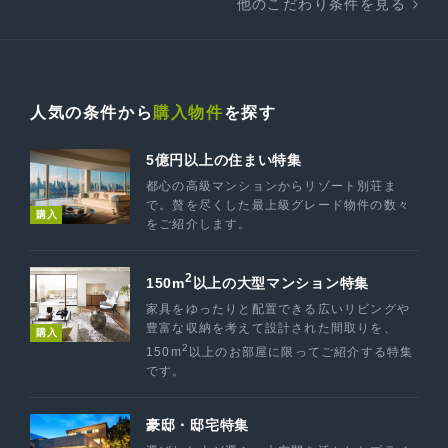
他のこだわり条件を見る
人気の条件から
購入物件
を探す
5億円以上の住まい特集
都心の高級マンションからリゾート別荘ま
で。贅を尽くした最上級グレード物件の数々
購入
をご紹介します。
2
150m
以上の大型マンション特集
家具をゆったりと配置できる広いリビングや
豊富な収納を考えて設計された間取りを、
購入
2
150m
以上のお部屋に限ってご紹介する特集
です。
豪邸・邸宅特集