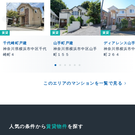
賃貸
賃貸
賃貸
千代崎町戸建
山手町戸建
ディアレンス山
神奈川県横浜市中区千代
神奈川県横浜市中区山手
神奈川県横浜市
崎町４
町１５５
町２６４
このエリアのマンションを一覧で見る
人気の条件から
賃貸物件
を探す