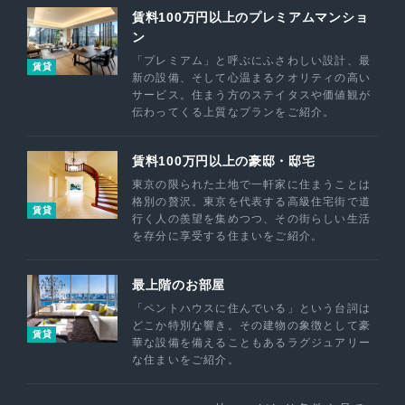
賃料100万円以上のプレミアムマンショ
ン
「プレミアム」と呼ぶにふさわしい設計、最
賃貸
新の設備、そして心温まるクオリティの高い
サービス。住まう方のステイタスや価値観が
伝わってくる上質なプランをご紹介。
賃料100万円以上の豪邸・邸宅
東京の限られた土地で一軒家に住まうことは
格別の贅沢。東京を代表する高級住宅街で道
賃貸
行く人の羨望を集めつつ、その街らしい生活
を存分に享受する住まいをご紹介。
最上階のお部屋
「ペントハウスに住んでいる」という台詞は
どこか特別な響き。その建物の象徴として豪
賃貸
華な設備を備えることもあるラグジュアリー
な住まいをご紹介。