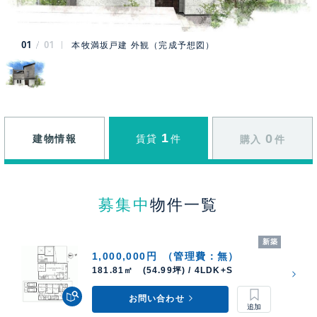
01
01
本牧満坂戸建 外観（完成予想図）
1
0
建物情報
賃貸
件
購入
件
募集中
物件一覧
新築
1,000,000円
（管理費：無）
181.81㎡ (54.99坪) / 4LDK+S
お問い合わせ