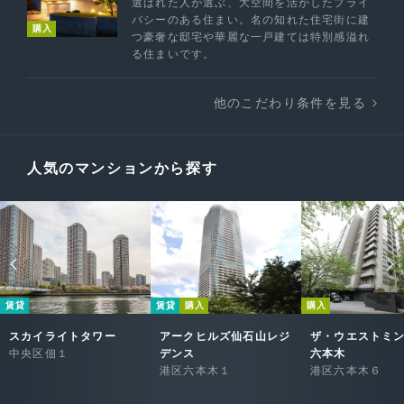
選ばれた人が選ぶ、大空間を活かしたプライ
バシーのある住まい。名の知れた住宅街に建
購入
つ豪奢な邸宅や華麗な一戸建ては特別感溢れ
る住まいです。
他のこだわり条件を見る
人気のマンションから探す
賃貸
賃貸
購入
購入
スカイライトタワー
アークヒルズ仙石山レジ
ザ・ウエストミ
中央区佃１
デンス
六本木
港区六本木１
港区六本木６