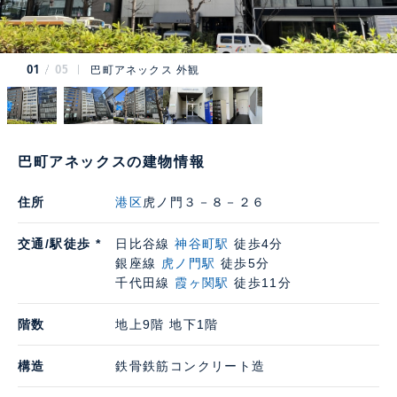
01
05
巴町アネックス 外観
巴町アネックスの建物情報
住所
港区
虎ノ門３－８－２６
交通/駅徒歩 *
日比谷線
神谷町駅
徒歩4分
銀座線
虎ノ門駅
徒歩5分
千代田線
霞ヶ関駅
徒歩11分
階数
地上9階 地下1階
構造
鉄骨鉄筋コンクリート造