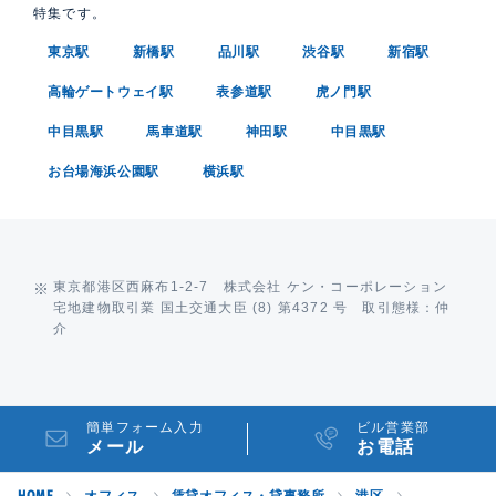
特集です。
東京駅
新橋駅
品川駅
渋谷駅
新宿駅
高輪ゲートウェイ駅
表参道駅
虎ノ門駅
中目黒駅
馬車道駅
神田駅
中目黒駅
お台場海浜公園駅
横浜駅
東京都港区西麻布1-2-7 株式会社 ケン・コーポレーション
宅地建物取引業 国土交通大臣 (8) 第4372 号 取引態様：仲
介
簡単フォーム入力
ビル営業部
メール
お電話
HOME
オフィス
賃貸オフィス・貸事務所
港区