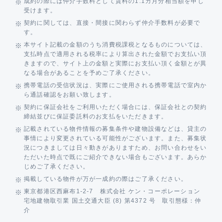
成約の際には仲介手数料として賃料の1.1カ月分相当額を申し
受けます。
契約に関しては、直接・間接に関わらず仲介手数料が必要で
す。
本サイト記載の金額のうち消費税課税となるものについては、
支払時点で適用される税率により算出された金額でお支払い頂
きますので、サイト上の金額と実際にお支払い頂く金額とが異
なる場合があることを予めご了承ください。
携帯電話の受信状況は、実際にご使用される携帯電話で室内か
ら通話確認をお願い致します。
契約に保証会社をご利用いただく場合には、保証会社との契約
締結並びに保証委託料のお支払をいただきます。
記載されている物件情報の募集条件や建物設備などは、貸主の
事情により変更されている可能性がございます。また、募集状
況につきましては日々動きがありますため、お問い合わせをい
ただいた時点で既にご紹介できない場合もございます。あらか
じめご了承ください。
掲載している物件が万が一成約の際はご了承ください。
東京都港区西麻布1-2-7 株式会社 ケン・コーポレーション
宅地建物取引業 国土交通大臣 (8) 第4372 号 取引態様：仲
介