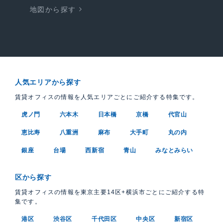
地図から探す
人気エリアから探す
賃貸オフィスの情報を人気エリアごとにご紹介する特集です。
虎ノ門
六本木
日本橋
京橋
代官山
恵比寿
八重洲
麻布
大手町
丸の内
銀座
台場
西新宿
青山
みなとみらい
区から探す
賃貸オフィスの情報を東京主要14区+横浜市ごとにご紹介する特
集です。
港区
渋谷区
千代田区
中央区
新宿区