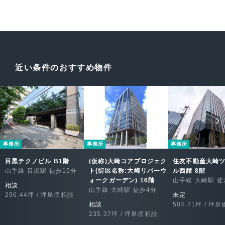
近い条件のおすすめ物件
事務所
事務所
事務所
目黒テクノビル B1階
(仮称)大崎コアプロジェク
住友不動産大崎
山手線 目黒駅 徒歩15分
ト(街区名称:大崎リバーウ
ル西館 8階
ォークガーデン) 16階
山手線 大崎駅 徒
相談
山手線 大崎駅 徒歩4分
296.44坪 / 坪単価相談
未定
相談
504.71坪 / 坪
235.37坪 / 坪単価相談