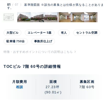
01
07
基準階図面 ※該当の募集とは仕様が異なることがありま
す。
大型ビル
エレベーター 5基
有人
セントラル空調
駐車場 750台
事務所仕上げ
特徴・おすすめポイントについての説明はこちら
TOCビル 7階 60号の詳細情報
月額費用
面積
募集区画
相談
27.23坪
7階 60号
(90.01㎡)