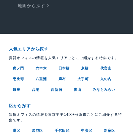
地図から探す
人気エリアから探す
賃貸オフィスの情報を人気エリアごとにご紹介する特集です。
虎ノ門
六本木
日本橋
京橋
代官山
恵比寿
八重洲
麻布
大手町
丸の内
銀座
台場
西新宿
青山
みなとみらい
区から探す
賃貸オフィスの情報を東京主要14区+横浜市ごとにご紹介する特
集です。
港区
渋谷区
千代田区
中央区
新宿区