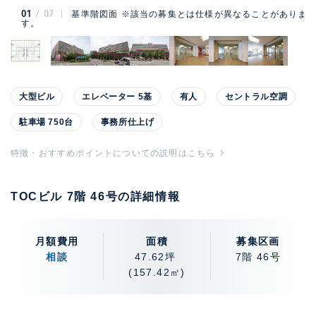
01
07
基準階図面 ※該当の募集とは仕様が異なることがありま
す。
大型ビル
エレベーター 5基
有人
セントラル空調
駐車場 750台
事務所仕上げ
特徴・おすすめポイントについての説明はこちら
TOCビル 7階 46号の詳細情報
月額費用
面積
募集区画
相談
47.62坪
7階 46号
(157.42㎡)