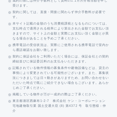
成約の際には仲介手数料として賃料の1.1カ月分相当額を申し
受けます。
契約に関しては、直接・間接に関わらず仲介手数料が必要で
す。
本サイト記載の金額のうち消費税課税となるものについては、
支払時点で適用される税率により算出された金額でお支払い頂
きますので、サイト上の金額と実際にお支払い頂く金額とが異
なる場合があることを予めご了承ください。
携帯電話の受信状況は、実際にご使用される携帯電話で室内か
ら通話確認をお願い致します。
契約に保証会社をご利用いただく場合には、保証会社との契約
締結並びに保証委託料のお支払をいただきます。
記載されている物件情報の募集条件や建物設備などは、貸主の
事情により変更されている可能性がございます。また、募集状
況につきましては日々動きがありますため、お問い合わせをい
ただいた時点で既にご紹介できない場合もございます。あらか
じめご了承ください。
掲載している物件が万が一成約の際はご了承ください。
東京都港区西麻布1-2-7 株式会社 ケン・コーポレーション
宅地建物取引業 国土交通大臣 (8) 第4372 号 取引態様：仲
介