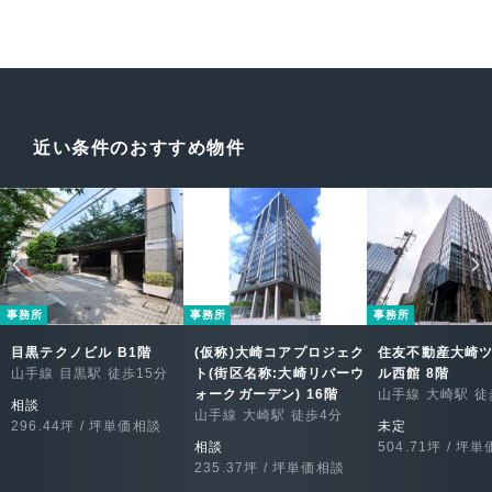
近い条件のおすすめ物件
事務所
事務所
事務所
目黒テクノビル B1階
(仮称)大崎コアプロジェク
住友不動産大崎
山手線 目黒駅 徒歩15分
ト(街区名称:大崎リバーウ
ル西館 8階
ォークガーデン) 16階
山手線 大崎駅 徒
相談
山手線 大崎駅 徒歩4分
296.44坪 / 坪単価相談
未定
相談
504.71坪 / 坪
235.37坪 / 坪単価相談