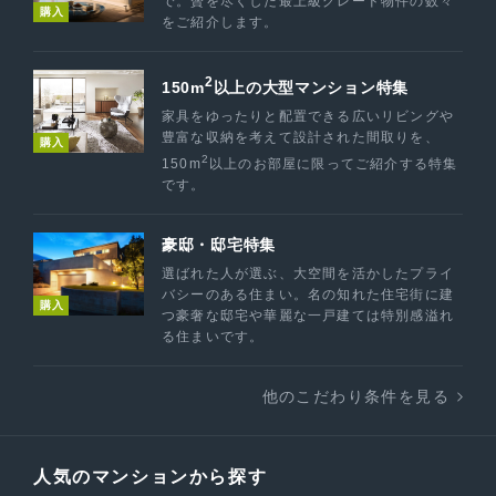
で。贅を尽くした最上級グレード物件の数々
購入
をご紹介します。
2
150m
以上の大型マンション特集
家具をゆったりと配置できる広いリビングや
豊富な収納を考えて設計された間取りを、
購入
2
150m
以上のお部屋に限ってご紹介する特集
です。
豪邸・邸宅特集
選ばれた人が選ぶ、大空間を活かしたプライ
バシーのある住まい。名の知れた住宅街に建
購入
つ豪奢な邸宅や華麗な一戸建ては特別感溢れ
る住まいです。
他のこだわり条件を見る
人気のマンションから探す