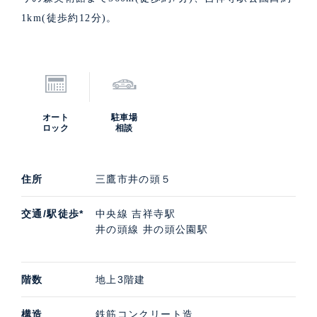
1km(徒歩約12分)。
オート
駐車場
ロック
相談
住所
三鷹市井の頭５
交通/駅徒歩*
中央線 吉祥寺駅
井の頭線 井の頭公園駅
階数
地上3階建
構造
鉄筋コンクリート造