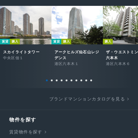
賃貸
購入
賃貸
購入
購入
スカイライトタワー
アークヒルズ仙石山レジ
ザ・ウエストミ
中央区佃１
デンス
六本木
港区六本木１
港区六本木６
ブランドマンションカタログを見る
物件を探す
賃貸物件を探す