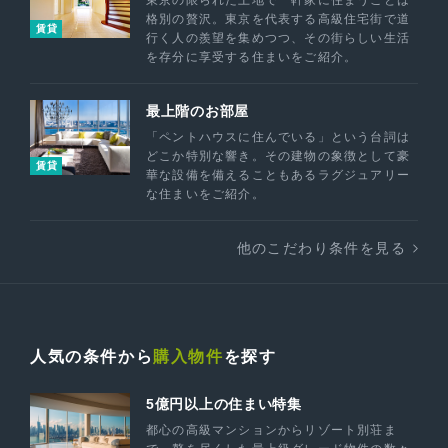
東京の限られた土地で一軒家に住まうことは
格別の贅沢。東京を代表する高級住宅街で道
賃貸
行く人の羨望を集めつつ、その街らしい生活
を存分に享受する住まいをご紹介。
最上階のお部屋
「ペントハウスに住んでいる」という台詞は
どこか特別な響き。その建物の象徴として豪
賃貸
華な設備を備えることもあるラグジュアリー
な住まいをご紹介。
他のこだわり条件を見る
人気の条件から
購入物件
を探す
5億円以上の住まい特集
都心の高級マンションからリゾート別荘ま