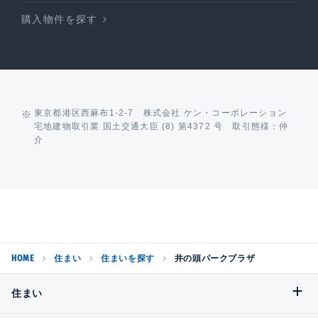
購入物件を探す
東京都港区西麻布1-2-7 株式会社 ケン・コーポレーション
宅地建物取引業 国土交通大臣 (8) 第4372 号 取引態様：仲
介
HOME
住まい
住まいを探す
井の頭パークプラザ
住まい