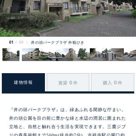
01
09
井の頭パークプラザ 外観ひき
0
0
建物情報
賃貸
件
購入
件
『井の頭パークプラザ』は、緑あふれる閑静な佇まい。
井の頭公園を目の前に豊かな緑と水辺の潤居に囲まれた
立地と、自然と触れ合う生活を実現できます。三鷹ジブ
リの森美術館まで560m(徒歩約7分)、吉祥寺駅公園口約