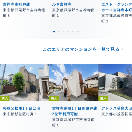
吉祥寺南町戸建
ルネ吉祥寺
エスト・グラン
東京都武蔵野市吉祥寺南
東京都武蔵野市吉祥寺南
カーロ吉祥寺本
町３
町１
東京都武蔵野市
町２
このエリアのマンションを一覧で見る
購入
購入
購入
杉並区松庵1丁目邸宅
吉祥寺南町1丁目新築戸建
アトラス荻窪大
東京都杉並区松庵１
2世帯利用可能
東京都杉並区荻
東京都武蔵野市吉祥寺南
町１