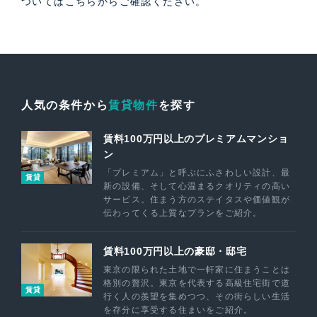
ついては
こちら
からご確認ください。
人気の条件から
賃貸物件
を探す
賃料100万円以上のプレミアムマンショ
ン
「プレミアム」と呼ぶにふさわしい設計、最
賃貸
新の設備、そして心温まるクオリティの高い
サービス。住まう方のステイタスや価値観が
伝わってくる上質なプランをご紹介。
賃料100万円以上の豪邸・邸宅
東京の限られた土地で一軒家に住まうことは
格別の贅沢。東京を代表する高級住宅街で道
賃貸
行く人の羨望を集めつつ、その街らしい生活
を存分に享受する住まいをご紹介。