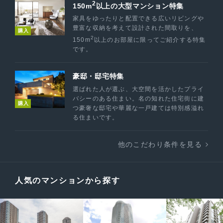
2
150m
以上の大型マンション特集
家具をゆったりと配置できる広いリビングや
豊富な収納を考えて設計された間取りを、
購入
2
150m
以上のお部屋に限ってご紹介する特集
です。
豪邸・邸宅特集
選ばれた人が選ぶ、大空間を活かしたプライ
バシーのある住まい。名の知れた住宅街に建
購入
つ豪奢な邸宅や華麗な一戸建ては特別感溢れ
る住まいです。
他のこだわり条件を見る
人気のマンションから探す