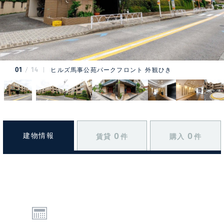
01
14
ヒルズ馬事公苑パークフロント 外観ひき
0
0
建物情報
賃貸
件
購入
件