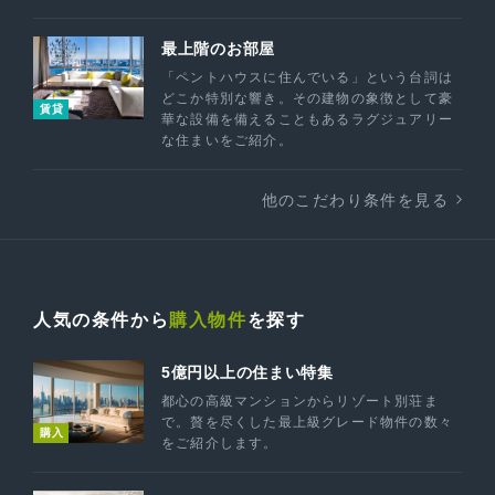
最上階のお部屋
「ペントハウスに住んでいる」という台詞は
どこか特別な響き。その建物の象徴として豪
賃貸
華な設備を備えることもあるラグジュアリー
な住まいをご紹介。
他のこだわり条件を見る
人気の条件から
購入物件
を探す
5億円以上の住まい特集
都心の高級マンションからリゾート別荘ま
で。贅を尽くした最上級グレード物件の数々
購入
をご紹介します。