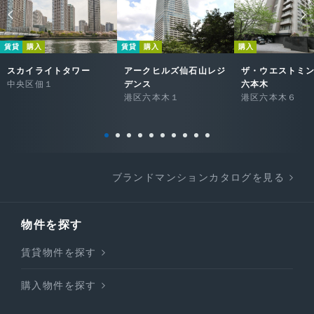
賃貸
購入
賃貸
購入
購入
スカイライトタワー
アークヒルズ仙石山レジ
ザ・ウエストミ
中央区佃１
デンス
六本木
港区六本木１
港区六本木６
ブランドマンションカタログを見る
物件を探す
賃貸物件を探す
購入物件を探す