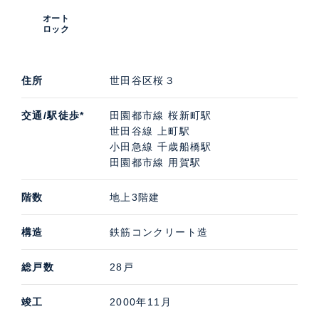
オート
ロック
住所
世田谷区桜３
交通/駅徒歩*
田園都市線 桜新町駅
世田谷線 上町駅
小田急線 千歳船橋駅
田園都市線 用賀駅
階数
地上3階建
構造
鉄筋コンクリート造
総戸数
28戸
竣工
2000年11月