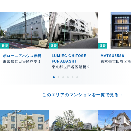
賃貸
賃貸
賃貸
ポローニアハウス赤堤
LUMIEC CHITOSE
MATSU5588
東京都世田谷区赤堤１
FUNABASHI
東京都世田谷区
東京都世田谷区船橋２
このエリアのマンションを一覧で見る