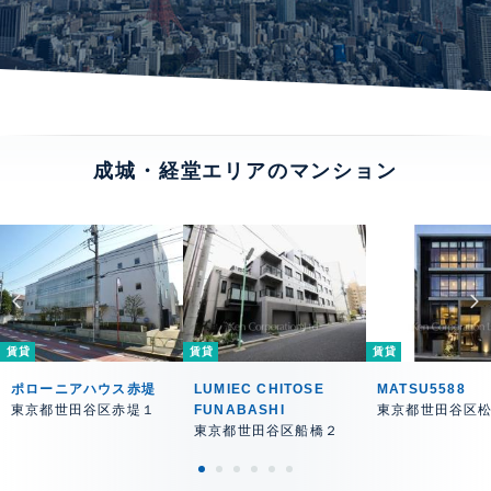
成城・経堂エリアのマンション
賃貸
賃貸
賃貸
ポローニアハウス赤堤
LUMIEC CHITOSE
MATSU5588
東京都世田谷区赤堤１
FUNABASHI
東京都世田谷区
東京都世田谷区船橋２