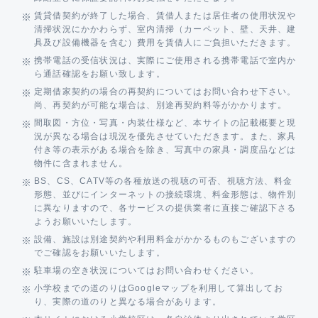
賃貸借契約が終了した場合、賃借人または居住者の使用状況や
清掃状況にかかわらず、室内清掃（カーペット、壁、天井、建
具及び設備機器を含む）費用を賃借人にご負担いただきます。
携帯電話の受信状況は、実際にご使用される携帯電話で室内か
ら通話確認をお願い致します。
定期借家契約の場合の再契約についてはお問い合わせ下さい。
尚、再契約が可能な場合は、別途再契約料等がかかります。
間取図・方位・写真・内装仕様など、本サイトの記載概要と現
況が異なる場合は現況を優先させていただきます。また、家具
付き等の表示がある場合を除き、写真中の家具・調度品などは
物件に含まれません。
BS、CS、CATV等の各種放送の視聴の可否、視聴方法、料金
形態、並びにインターネットの接続環境、料金形態は、物件別
に異なりますので、各サービスの提供業者に直接ご確認下さる
ようお願いいたします。
設備、施設は別途契約や利用料金がかかるものもございますの
でご確認をお願いいたします。
駐車場の空き状況についてはお問い合わせください。
小学校までの道のりはGoogleマップを利用して算出してお
り、実際の道のりと異なる場合があります。