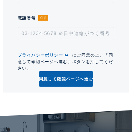
大規模修繕工事あり
情報更新日
2026年8月5日
電話番号
必須
次回更新予定日
2026年8月19日
*「交通/駅徒歩」とは、当該物件の最寄駅(路線)、バス停、およびそこまでの徒歩所要
時間を表示します。
プライバシーポリシー
にご同意の上、「同
意して確認ページへ進む」ボタンを押してくだ
0
さい。
同意して確認ページへ進む