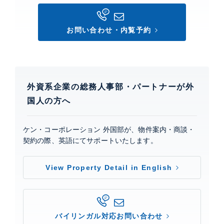
敷地内ゴミ置場、 スカイラウンジ、 スポーツジム、 フ
ロントサービス、 コンシェルジュサービス、 オートロ
ック、 カードキー、 TVモニター付きインターホン、
お問い合わせ・内覧予約
ブルームコレクション(シアター、ザ・キッチン、
GYM、ライブラリー、LABO、JAM NOTE、会議室、
応接室)ブルームラウンジ、トランタンスイート(貸切専
用パーティールーム)。コンシアージュ7:30～22:00。
防災センター24時間。
外資系企業の総務人事部・パートナーが外
国人の方へ
芝浦アイランド ブルームタワー
建物詳細
ケン・コーポレーション 外国部が、物件案内・商談・
契約の際、英語にてサポートいたします。
芝浦アイランド ブルームタワー
View Property Detail in English
特設サイト
0
バイリンガル対応お問い合わせ