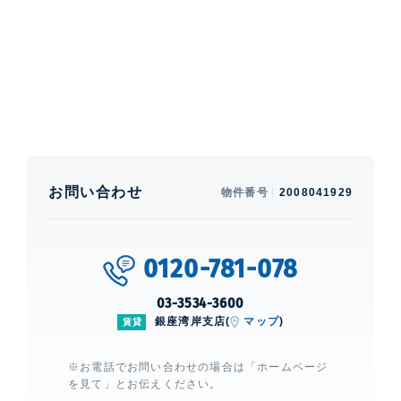
クルーザー桟橋もある都心のアイランドです。【制震構
造】
特徴
楽器相談、 バルコニー、 床暖房、 一部フローリ
ング
部屋設備
お問い合わせ
物件番号
2008041929
エアコン、 給湯、 洗濯機、 乾燥機、 室内洗濯機置
場、 浴室乾燥機、 24時間換気システム、 オートバ
ス、 追焚、 洗浄機能付便座、 バストイレ別、 洗面所
独立、 クローゼット、 シューズインクローゼット、 シ
0120-781-078
ューズクローゼット、 ガスコンロ、 コンロ3口、
CATV、 BS、 CS、 光
03-3534-3600
銀座湾岸支店(
マップ
)
賃貸
建物設備・施設
制震構造、 エレベーター、 宅配ボックス、 駐車場複数
※お電話でお問い合わせの場合は「ホームページ
台相談（要確認）、 ペット設備、 フロア毎ゴミ置場、
を見て」とお伝えください。