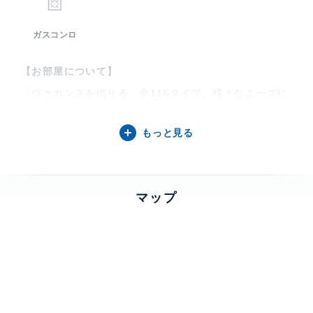
ガスコンロ
【お部屋について】
「ヴァカンスを借りる」全116タイプ、様々なニーズに
お応えします。2階と31階には充実の共用施設。水と緑
の心地よさと都市の便利と快適さで暮らしやすいアイラ
もっと見る
ンドです。
【芝浦アイランド ブルームタワーについて】
マップ
964邸のサスティナブル賃貸【芝浦アイランドブルーム
タワー】スカイラウンジ、貸切パーティールーム、ラ
ボ、シアター、ミュージックルームなどの共用施設。ス
ーパーマーケット、オープンカフェのある商業棟、天然
温泉付きの会員制スポーツクラブ、クリニックモール、
プラタナス公園、約1.4kmの島1周の遊歩道、定期船や