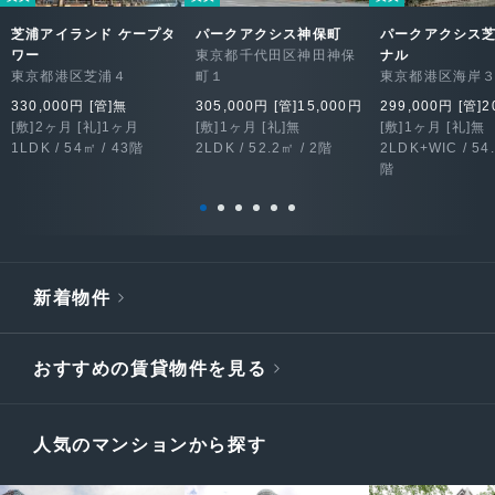
芝浦アイランド ケープタ
パークアクシス神保町
パークアクシス
ワー
東京都千代田区神田神保
ナル
東京都港区芝浦４
町１
東京都港区海岸
330,000円 [管]無
305,000円 [管]15,000円
299,000円 [管]2
[敷]2ヶ月 [礼]1ヶ月
[敷]1ヶ月 [礼]無
[敷]1ヶ月 [礼]無
1LDK / 54㎡ / 43階
2LDK / 52.2㎡ / 2階
2LDK+WIC / 54.
階
新着物件
おすすめの賃貸物件を見る
人気のマンションから探す