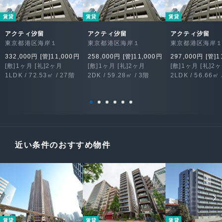
賃貸
賃貸
賃貸
アクティ汐留
アクティ汐留
アクティ汐留
東京都港区海岸１
東京都港区海岸１
東京都港区海岸
332,000円 [管]11,000円
258,000円 [管]11,000円
297,000円 [管]1
[敷]1ヶ月 [礼]2ヶ月
[敷]1ヶ月 [礼]2ヶ月
[敷]1ヶ月 [礼]2
1LDK / 72.53㎡ / 27階
2DK / 59.28㎡ / 3階
2LDK / 56.66㎡ 
近い条件のおすすめ物件
賃貸
賃貸
賃貸