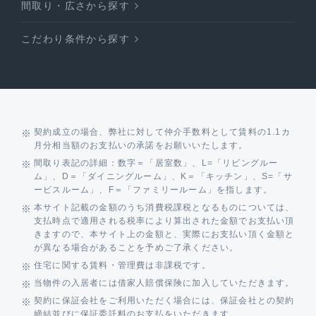
間取り・広さから探す
こだわり条件から探す
契約成立の場合、弊社に対して仲介手数料として賃料の1.1カ
月分相当額のお支払いの承諾をお願いいたします。
間取り表記の詳細：数字＝「居室数」、L=「リビングルー
ム」、D＝「ダイニングルーム」、K＝「キッチン」、S=「サ
ービスルーム」、F＝「ファミリールーム」を指します。
本サイト記載の金額のうち消費税課税となるものについては、
支払時点で適用される税率により算出された金額でお支払い頂
きますので、本サイト上の金額と、実際にお支払い頂く金額と
が異なる場合があることを予めご了承ください。
住宅に関する賃料・管理費は非課税です。
当物件の入居者には借家人賠償保険に加入していただきます。
契約に保証会社をご利用いただく場合には、保証会社との契約
締結並びに保証委託料のお支払をいただきます。