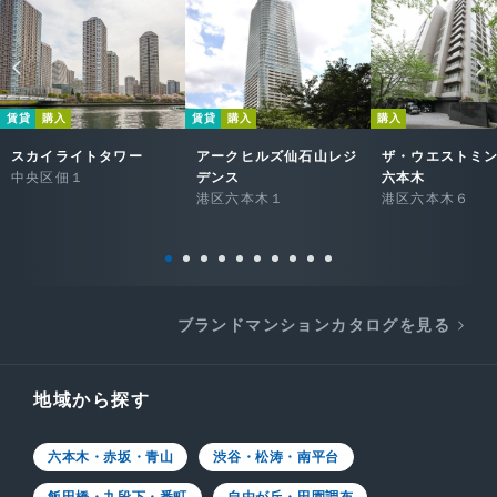
賃貸
購入
賃貸
購入
購入
スカイライトタワー
アークヒルズ仙石山レジ
ザ・ウエストミ
中央区佃１
デンス
六本木
港区六本木１
港区六本木６
ブランドマンションカタログを見る
地域から探す
六本木・赤坂・青山
渋谷・松涛・南平台