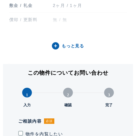
敷金 / 礼金
2ヶ月 / 1ヶ月
償却 / 更新料
無 / 無
間取り / 方位
2LDK / 北
もっと見る
専有面積
50.07㎡ (15.14坪)
バルコニー関連
バルコニー
この物件についてお問い合わせ
階建 / 所在階
地上48階建 / 11階部分
構造 / 総戸数
鉄筋コンクリート造 / 964戸
1
2
3
竣工
入力
2008年9月
確認
完了
入居可能日
要相談
ご相談内容
必須
駐車場
物件を内覧したい
有 1台 39,600円