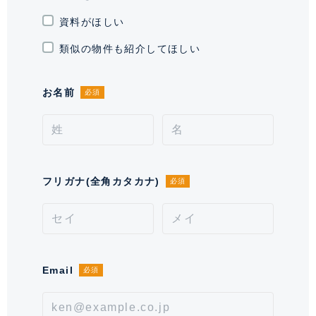
資料がほしい
駐輪場・バイク置
駐輪場有り 平置:月額770円(税込)/
き場
ラック式:月額550円(税込)、 バイ
類似の物件も紹介してほしい
ク置き場有り Mサイズ:月額7,700
円(税込)2300X1030
お名前
必須
通学区域小学校
芝浜小学校(約900m)
契約形態
定期借家契約
契約期間（期日）
2年
フリガナ(全角カタカナ)
必須
入居諸条件
ペット相談(小型2匹・中型1匹ま
で。不可フロア有り。)、 住居兼事
務所不可、 保証会社可
Email
備考
必須
※ペット飼育の場合は敷金1ヶ月上
乗せになります、ペット管理費
1,000円～2,000円。※2026/1～