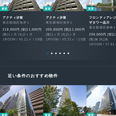
賃貸
賃貸
賃貸
アクティ汐留
アクティ汐留
フロンティアレ
東京都港区海岸１
東京都港区海岸１
ザタワー品川
東京都港区港南
219,000円 [管]11,000円
205,000円 [管]11,000円
[敷]1ヶ月 [礼]2ヶ月
[敷]1ヶ月 [礼]2ヶ月
259,000円 [管]1
1ROOM / 45.21㎡ / 29階
1ROOM / 45.21㎡ / 25階
[敷]無 [礼]無
1ROOM / 37.81
近い条件のおすすめ物件
賃貸
賃貸
賃貸