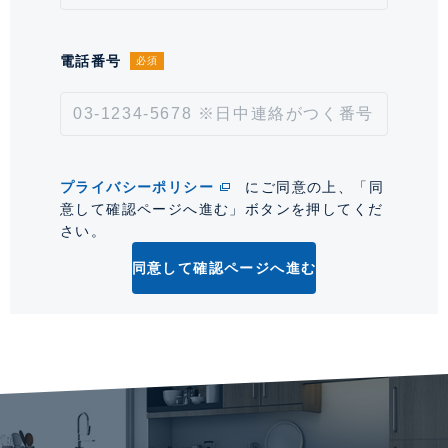
大規模修繕工事あり
情報更新日
2026年8月7日
電話番号
必須
次回更新予定日
2026年8月21日
*「交通/駅徒歩」とは、当該物件の最寄駅(路線)、バス停、およびそこまでの徒歩所要
時間を表示します。
プライバシーポリシー
にご同意の上、「同
意して確認ページへ進む」ボタンを押してくだ
0
さい。
同意して確認ページへ進む