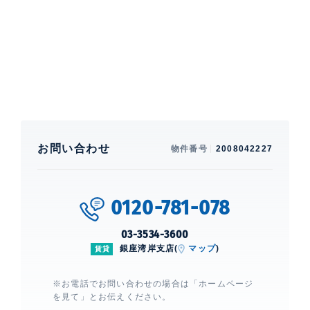
プラタナス公園、約1.4kmの島1周の遊歩道、定期船や
クルーザー桟橋もある都心のアイランドです。【制震構
造】
特徴
楽器相談、 バルコニー、 床暖房、 一部フローリ
ング
部屋設備
お問い合わせ
物件番号
2008042227
エアコン、 給湯、 洗濯機、 乾燥機、 室内洗濯機置
場、 浴室乾燥機、 24時間換気システム、 オートバ
ス、 追焚、 洗浄機能付便座、 バストイレ別、 洗面所
0120-781-078
独立、 トランクルーム(有料)、 クローゼット、 ウォー
クインクローゼット、 シューズクローゼット、 ガスコ
03-3534-3600
ンロ、 コンロ3口、 CATV、 BS、 CS、 光
銀座湾岸支店(
マップ
)
賃貸
建物設備・施設
※お電話でお問い合わせの場合は「ホームページ
制震構造、 エレベーター、 宅配ボックス、 トランクル
を見て」とお伝えください。
ーム(有料)、 駐車場複数台相談（要確認）、 ペット設