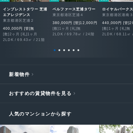
インプレストタワー 芝浦
ベルファース芝浦タワー
ロイヤルパーク
エアレジデンス
東京都港区芝浦４
東京都港区港南
東京都港区芝浦２
380,000円 [管]12,000円
440,000円 [管]2
400,000円 [管]無
[敷]1ヶ月 [礼]無
[敷]1ヶ月 [礼]無
[敷]2ヶ月 [礼]1ヶ月
2LDK / 69.78㎡ / 24階
2LDK / 68.11㎡ 
2LDK / 69.43㎡ / 21階
新着物件
おすすめの賃貸物件を見る
人気のマンションから探す