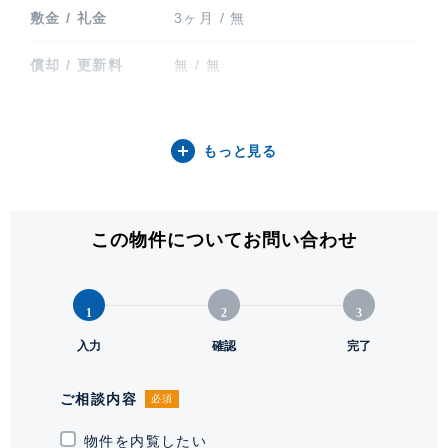
敷金 / 礼金
3ヶ月 / 無
償却 / 更新料
無 / 無
間取り / 方位
1LDK / 北
もっと見る
専有面積
70.44㎡ (21.30坪)
バルコニー関連
バルコニー
この物件についてお問い合わせ
階建 / 所在階
地上48階建 / 47階部分
構造 / 総戸数
鉄筋コンクリート造 / 964戸
1
2
3
竣工
入力
2008年9月
確認
完了
入居可能日
要相談
ご相談内容
必須
駐車場
物件を内覧したい
有 1台 39,600円