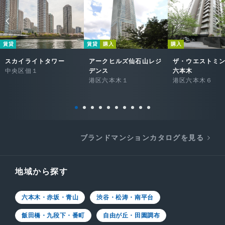
賃貸
賃貸
購入
購入
スカイライトタワー
アークヒルズ仙石山レジ
ザ・ウエストミ
中央区佃１
デンス
六本木
港区六本木１
港区六本木６
ブランドマンションカタログを見る
地域から探す
六本木・赤坂・青山
渋谷・松涛・南平台
飯田橋・九段下・番町
自由が丘・田園調布