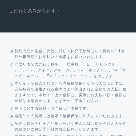
こだわり条件から探す
契約成立の場合、弊社に対して仲介手数料として賃料の1.1カ
月分相当額のお支払いの承諾をお願いいたします。
間取り表記の詳細：数字＝「居室数」、L=「リビングルー
ム」、D＝「ダイニングルーム」、K＝「キッチン」、S=「サ
ービスルーム」、F＝「ファミリールーム」を指します。
本サイト記載の金額のうち消費税課税となるものについては、
支払時点で適用される税率により算出された金額でお支払い頂
きますので、本サイト上の金額と、実際にお支払い頂く金額と
が異なる場合があることを予めご了承ください。
住宅に関する賃料・管理費は非課税です。
当物件の入居者には借家人賠償保険に加入していただきます。
契約に保証会社をご利用いただく場合には、保証会社との契約
締結並びに保証委託料のお支払をいただきます。