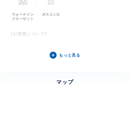
ウォークイン
ガスコンロ
クローゼット
【お部屋について】
「ヴァカンスを借りる」全116タイプ、様々なニーズに
お応えします。2階と31階には充実の共用施設。水と緑
もっと見る
の心地よさと都市の便利と快適さで暮らしやすいアイラ
ンドです。
マップ
【芝浦アイランド ブルームタワーについて】
964邸のサスティナブル賃貸【芝浦アイランドブルーム
タワー】スカイラウンジ、貸切パーティールーム、ラ
ボ、シアター、ミュージックルームなどの共用施設。ス
ーパーマーケット、オープンカフェのある商業棟、天然
温泉付きの会員制スポーツクラブ、クリニックモール、