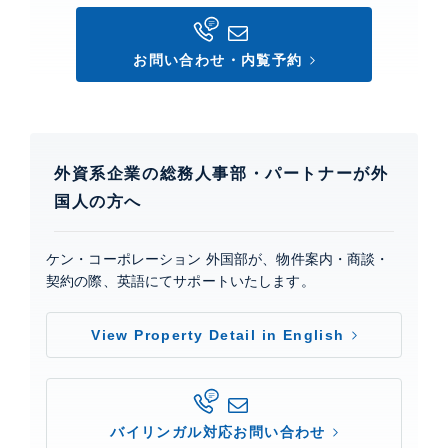
備、 フロア毎ゴミ置場、 敷地内ゴミ置場、 スカイラウ
ンジ、 スポーツジム、 フロントサービス、 コンシェル
お問い合わせ・内覧予約
ジュサービス、 オートロック、 カードキー、 TVモニ
ター付きインターホン、 ブルームコレクション(シアタ
ー、ザ・キッチン、GYM、ライブラリー、LABO、
JAM NOTE、会議室、応接室)ブルームラウンジ、ト
ランタンスイート(貸切専用パーティールーム)。コンシ
アージュ7:30～22:00。防災センター24時間。
外資系企業の総務人事部・パートナーが外
国人の方へ
芝浦アイランド ブルームタワー
ケン・コーポレーション 外国部が、物件案内・商談・
建物詳細
契約の際、英語にてサポートいたします。
芝浦アイランド ブルームタワー
View Property Detail in English
特設サイト
0
バイリンガル対応お問い合わせ