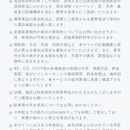
賃貸借契約が終了した場合、賃借人または居住者の使用状況や
清掃状況にかかわらず、室内清掃（カーペット、壁、天井、建
具及び設備機器を含む）費用を賃借人にご負担いただきます。
携帯電話の受信状況は、実際にご使用される携帯電話で室内か
ら通話確認をお願い致します。
定期借家契約の場合の再契約についてはお問い合わせ下さい。
尚、再契約が可能な場合は、別途再契約料等がかかります。
間取図・方位・写真・内装仕様など、本サイトの記載概要と現
況が異なる場合は現況を優先させていただきます。また、家具
付き等の表示がある場合を除き、写真中の家具・調度品などは
物件に含まれません。
BS、CS、CATV等の各種放送の視聴の可否、視聴方法、料金
形態、並びにインターネットの接続環境、料金形態は、物件別
に異なりますので、各サービスの提供業者に直接ご確認下さる
ようお願いいたします。
設備、施設は別途契約や利用料金がかかるものもございますの
でご確認をお願いいたします。
駐車場の空き状況についてはお問い合わせください。
小学校までの道のりはGoogleマップを利用して算出してお
り、実際の道のりと異なる場合があります。
本サイトにおける小学校区は、各自治体より出されている学区