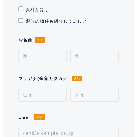
資料がほしい
駐輪場・バイク置
駐輪場有り 平置:月額770円(税込)/
き場
ラック式:月額550円(税込)、 バイ
類似の物件も紹介してほしい
ク置き場有り Mサイズ:月額7,700
円(税込)2300X1030
お名前
必須
通学区域小学校
芝浜小学校(約900m)
契約形態
定期借家契約
契約期間（期日）
2年
フリガナ(全角カタカナ)
必須
入居諸条件
ペット相談(小型2匹・中型1匹ま
で。不可フロア有り。)、 住居兼事
務所不可、 保証会社可
Email
備考
必須
※ペット飼育の場合は敷金1ヶ月上
乗せになります、ペット管理費
1,000円～2,000円。※2026/1～