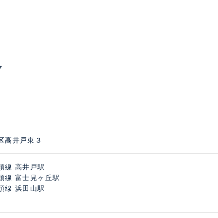
ク
区高井戸東３
頭線 高井戸駅
頭線 富士見ヶ丘駅
頭線 浜田山駅