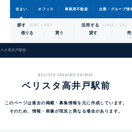
住まい
オフィス
事業用不動産
企業・グループ情
探す
活用する
RENT / BUY
LEASE / SELL
借りる
買う
貸す
売
リスタ高井戸駅前
BELISTA TAKAIDO EKIMAE
ベリスタ高井戸駅前
このページは過去の掲載・募集情報を元に作成しています。
そのため、情報・画像が現況と異なる場合があります。