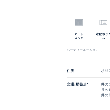
オート
宅配ボッ
ロック
ス
パーティールーム有。
住所
杉並
交通/駅徒歩*
井の
井の
井の