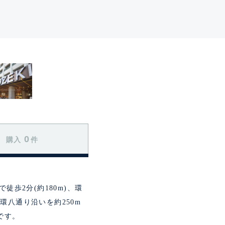
0
購入
件
歩2分(約180m)、環
八通り沿いを約250m
です。