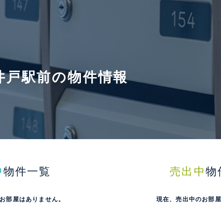
井戸駅前の物件情報
中
物件一覧
売出中
物
お部屋はありません。
現在、売出中のお部