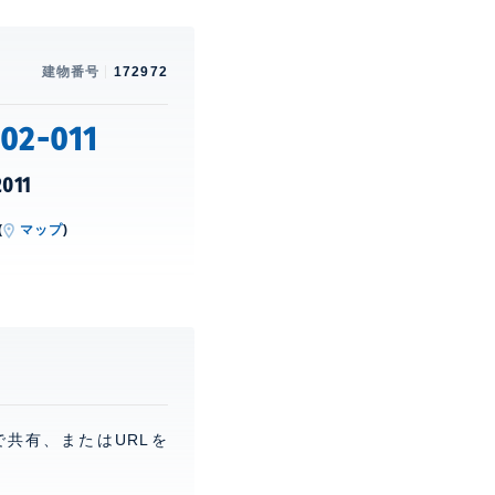
建物番号
172972
02-011
2011
(
マップ
)
。
で共有、またはURLを