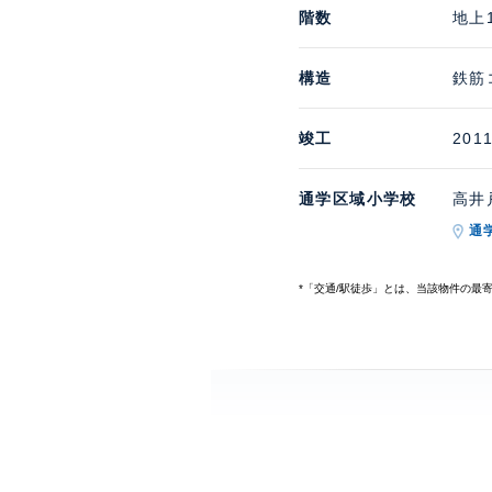
階数
地上
構造
鉄筋
竣工
201
通学区域小学校
高井戸
通
*「交通/駅徒歩」とは、当該物件の最