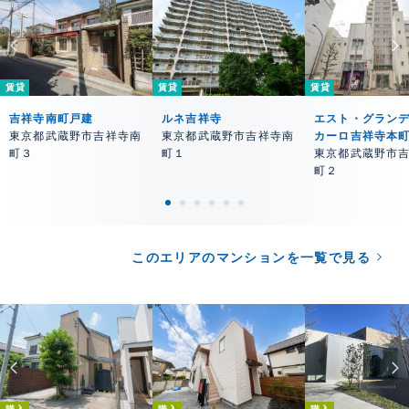
賃貸
賃貸
賃貸
吉祥寺南町戸建
ルネ吉祥寺
エスト・グラン
東京都武蔵野市吉祥寺南
東京都武蔵野市吉祥寺南
カーロ吉祥寺本
町３
町１
東京都武蔵野市
町２
このエリアのマンションを一覧で見る