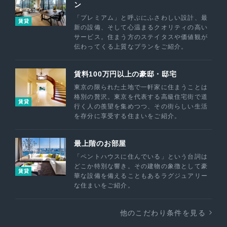
ン
「プレミアム」と呼ぶにふさわしい設計、最
賃貸
新の設備、そして心温まるクオリティの高い
サービス。住まう方のステイタスや価値観が
伝わってくる上質なプランをご紹介。
賃料100万円以上の豪邸・邸宅
東京の限られた土地で一軒家に住まうことは
格別の贅沢。東京を代表する高級住宅街で道
賃貸
行く人の羨望を集めつつ、その街らしい生活
を存分に享受する住まいをご紹介。
最上階のお部屋
「ペントハウスに住んでいる」という台詞は
どこか特別な響き。その建物の象徴として豪
賃貸
華な設備を備えることもあるラグジュアリー
な住まいをご紹介。
他のこだわり条件を見る