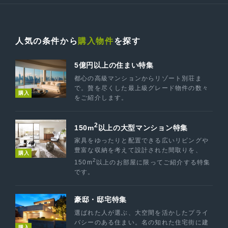
人気の条件から
購入物件
を探す
5億円以上の住まい特集
都心の高級マンションからリゾート別荘ま
で。贅を尽くした最上級グレード物件の数々
購入
をご紹介します。
2
150m
以上の大型マンション特集
家具をゆったりと配置できる広いリビングや
豊富な収納を考えて設計された間取りを、
購入
2
150m
以上のお部屋に限ってご紹介する特集
です。
豪邸・邸宅特集
選ばれた人が選ぶ、大空間を活かしたプライ
バシーのある住まい。名の知れた住宅街に建
購入