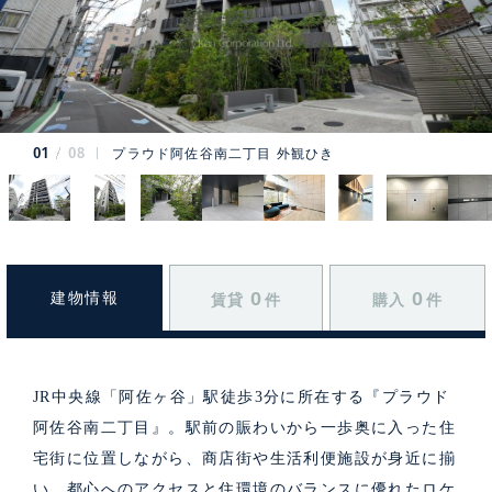
01
08
プラウド阿佐谷南二丁目 外観ひき
0
0
建物情報
賃貸
件
購入
件
JR中央線「阿佐ヶ谷」駅徒歩3分に所在する『プラウド
阿佐谷南二丁目』。駅前の賑わいから一歩奥に入った住
宅街に位置しながら、商店街や生活利便施設が身近に揃
い、都心へのアクセスと住環境のバランスに優れたロケ