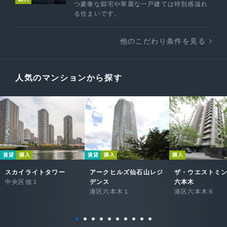
つ豪奢な邸宅や華麗な一戸建ては特別感溢れ
る住まいです。
他のこだわり条件を見る
人気のマンションから探す
賃貸
購入
賃貸
購入
購入
スカイライトタワー
アークヒルズ仙石山レジ
ザ・ウエストミ
中央区佃１
デンス
六本木
港区六本木１
港区六本木６