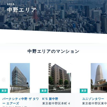
AREA
中野エリア
中野エリアのマンション
賃貸
賃貸
賃貸
パークシティ中野 ザ タワ
K’S 新中野
ユニゾンタワー
ー エアーズ
東京都中野区本町４
東京都中野区東