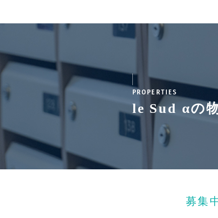
PROPERTIES
le Sud α
募集