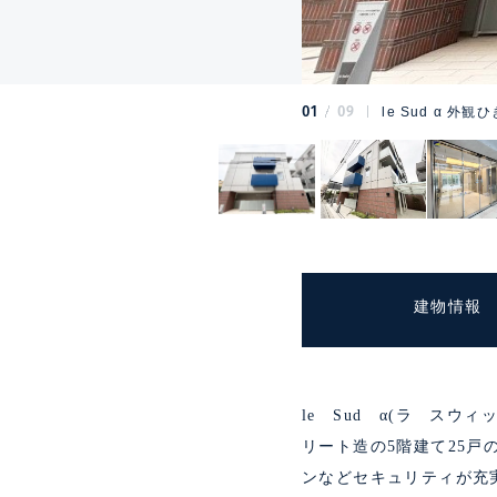
01
09
le Sud α 外観ひ
建物情報
le Sud α(ラ ス
リート造の5階建て25
ンなどセキュリティが充