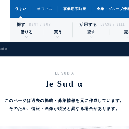
住まい
オフィス
事業用不動産
企業・グループ情
探す
活用する
RENT / BUY
LEASE / SELL
借りる
買う
貸す
売
Sud α
LE SUD A
le Sud α
このページは過去の掲載・募集情報を元に作成しています。
そのため、情報・画像が現況と異なる場合があります。