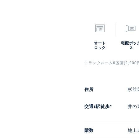
オート
宅配ボッ
ロック
ス
トランクルーム6区画(2,200
住所
杉並
交通/駅徒歩*
井の
階数
地上