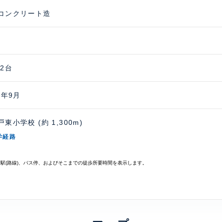
コンクリート造
 2台
4年9月
東小学校 (約 1,300m)
学経路
寄駅(路線)、バス停、およびそこまでの徒歩所要時間を表示します。