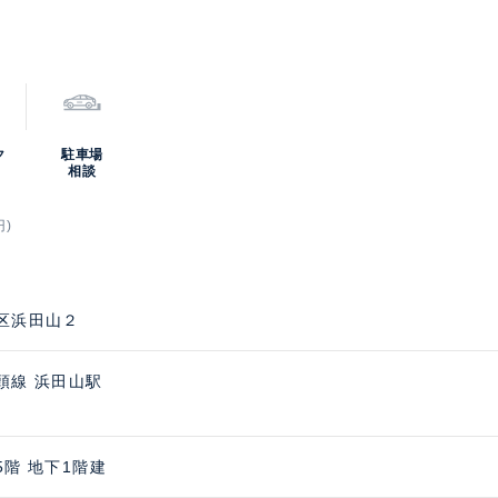
ク
駐車場
相談
円)
区浜田山２
頭線 浜田山駅
5階 地下1階建