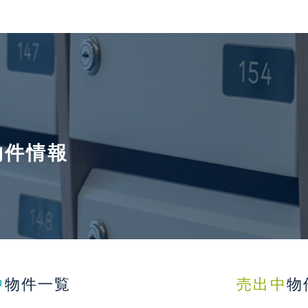
の物件情報
中
物件一覧
売出中
物