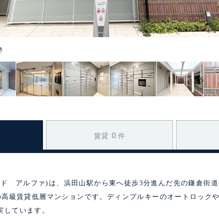
き
0
賃貸
件
ウィッド アルファ)は、浜田山駅から東へ徒歩3分進んだ先の鎌倉街
戸の高級賃貸低層マンションです。ディンプルキーのオートロック
実しています。