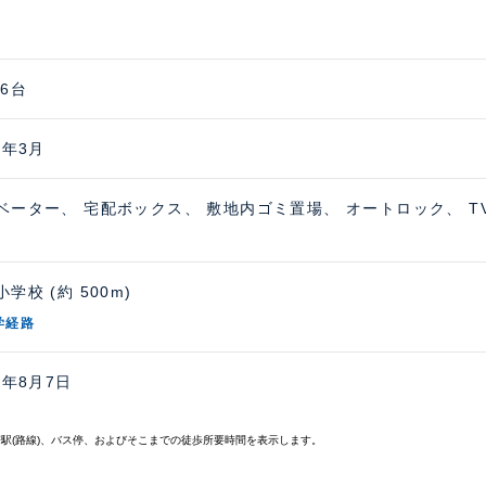
 6台
6年3月
ベーター、 宅配ボックス、 敷地内ゴミ置場、 オートロック、 
学校 (約 500m)
学経路
6年8月7日
寄駅(路線)、バス停、およびそこまでの徒歩所要時間を表示します。