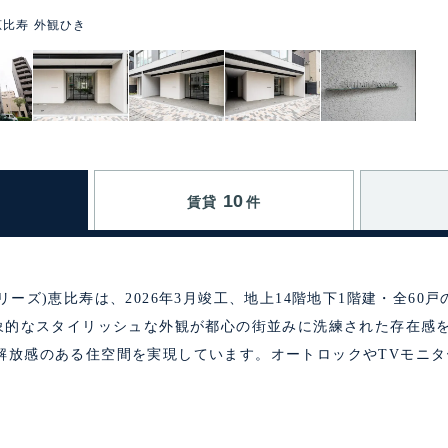
e 恵比寿 外観ひき
10
賃貸
件
ーバンブリーズ)恵比寿は、2026年3月竣工、地上14階地下1階建・全6
印象的なスタイリッシュな外観が都心の街並みに洗練された存在感
解放感のある住空間を実現しています。オートロックやTVモニ
。