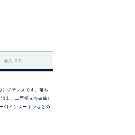
0
購入
件
0戸のレジデンスです。落ち
を演出。二面採光を確保し
ター付インターホンなどの