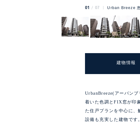
01
07
Urban Breez
建物情報
UrbanBreeze(ア
着いた色調とFIX窓が
た住戸プランを中心に、
設備も充実した建物です