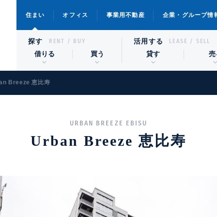
住まい
オフィス
事業用不動産
企業・グループ情
探す
活用する
RENT / BUY
LEASE / SELL
借りる
買う
貸す
売
an Breeze 恵比寿
URBAN BREEZE EBISU
Urban Breeze 恵比寿