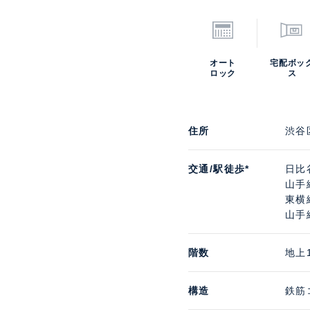
オート
宅配ボッ
ロック
ス
住所
渋谷
交通/駅徒歩*
日比
山手
東横
山手
階数
地上
構造
鉄筋