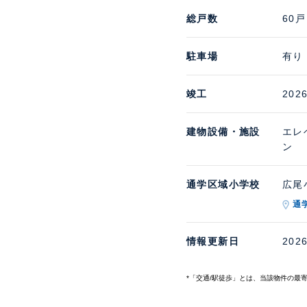
総戸数
60戸
駐車場
有り
竣工
202
建物設備・施設
エレ
ン
通学区域小学校
広尾小
通
情報更新日
202
*「交通/駅徒歩」とは、当該物件の最